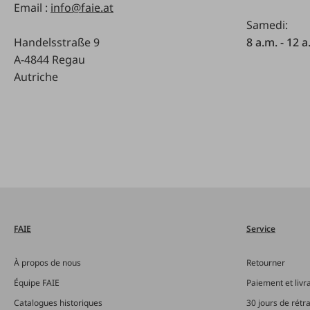
Email :
info@faie.at
Samedi:
Handelsstraße 9
8 a.m. - 12 a
A-4844 Regau
Autriche
FAIE
Service
À propos de nous
Retourner
Équipe FAIE
Paiement et livr
Catalogues historiques
30 jours de rétr