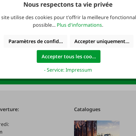
99,95 €*
19,95 €*
Nous respectons ta vie privée
 site utilise des cookies pour t'offrir la meilleure fonctionnal
possible...
Plus d'informations
.
 : 10 € de bon
Paramètres de confidentialité
Accepter uniquement les 
Accepter tous les cookies
newsletter FAIE et
Adresse e-mail
*
R !
- Service: Impressum
verture:
Catalogues
redi:
.m