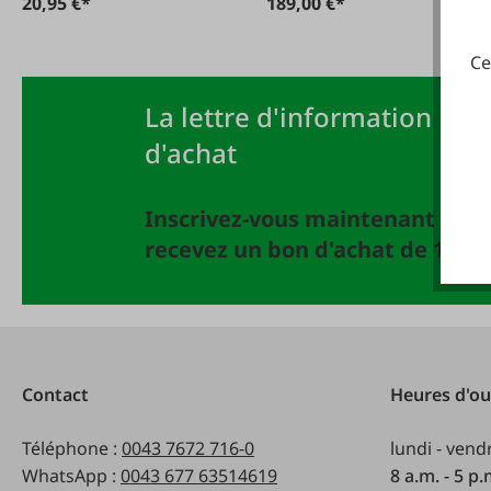
20,95 €*
189,00 €*
Ce
La lettre d'information FAIE
d'achat
Inscrivez-vous maintenant à la 
recevez un bon d'achat de 10 EU
Contact
Heures d'ou
Téléphone :
0043 7672 716-0
lundi - vend
WhatsApp :
0043 677 63514619
8 a.m. - 5 p