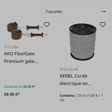
#131384
AKO FlexiGate
Premium gate
system
#FA103238
KERBL Corde
électrique en
Variantes de
59,95 €*
caoutchouc, 25 m
59,95 €*
Contenu :
25 m
(1,60 € / 1
m)