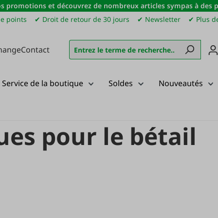
s promotions et découvrez de nombreux articles sympas à des pri
e points
✔ Droit de retour de 30 jours
✔ Newsletter
✔ Plus de
hange
Contact
Service de la boutique
Soldes
Nouveautés
tail
Barrières électriques pour le bétail
ues pour le bétail