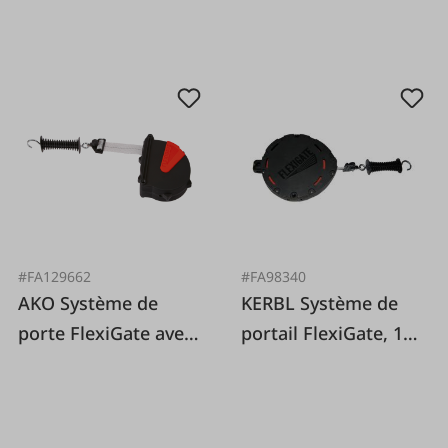
#FA129662
#FA98340
AKO Système de
KERBL Système de
porte FlexiGate avec
portail FlexiGate, 19
bande 40 mm
m