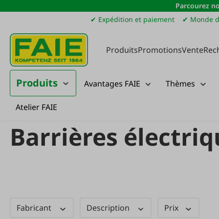
Parcourez no
sser au contenu principal
Passer à la recherche
Passer à la navigation principale
✔ Expédition et paiement
✔ Monde d
Produits
Promotions
Vente
Rec
Produits
Avantages FAIE
Thèmes
Atelier FAIE
Produits
Clôture de pâturage
Systèmes de portails et poignées de por
Barrières électriq
Fabricant
Description
Prix