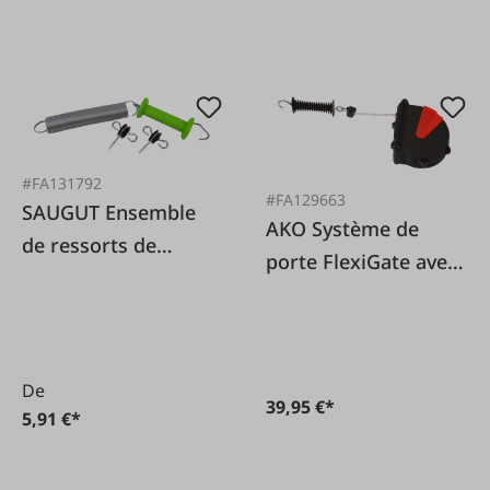
#FA131792
#FA129663
SAUGUT Ensemble
AKO Système de
de ressorts de
porte FlexiGate avec
portail 4 pièces
câble 6 mm
De
39,95 €*
5,91 €*