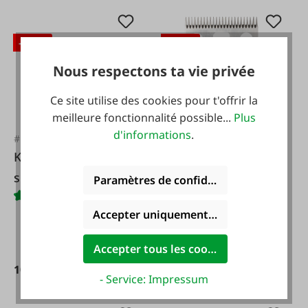
-10 %
-10 %
Nous respectons ta vie privée
Ce site utilise des cookies pour t'offrir la
meilleure fonctionnalité possible...
Plus
d'informations
.
#FA16749
#FA37138
KERBL Couteau
Jeu de lames de
supérieur
cisaillement LC A 7
Paramètres de confidentialité
Wellington
Accepter uniquement les cookies foncti
Accepter tous les cookies
10,75 €*
56,65 €*
11,95 €*
62,95 €*
- Service: Impressum