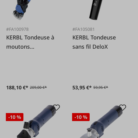
#FA100978
#FA105081
KERBL Tondeuse à
KERBL Tondeuse
moutons
sans fil DeloX
FarmClipper 4
188,10 €*
53,95 €*
209,00 €*
59,95 €*
-10 %
-10 %