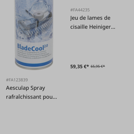
#FA44235
Jeu de lames de
cisaille Heiniger
21/23
59,35 €*
65,95 €*
#FA123839
Aesculap Spray
rafraîchissant pour
tondeuses