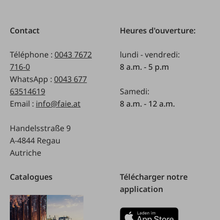
Contact
Heures d'ouverture:
Téléphone :
0043 7672
lundi - vendredi:
716-0
8 a.m. - 5 p.m
WhatsApp :
0043 677
63514619
Samedi:
Email :
info@faie.at
8 a.m. - 12 a.m.
Handelsstraße 9
A-4844 Regau
Autriche
Catalogues
Télécharger notre
application