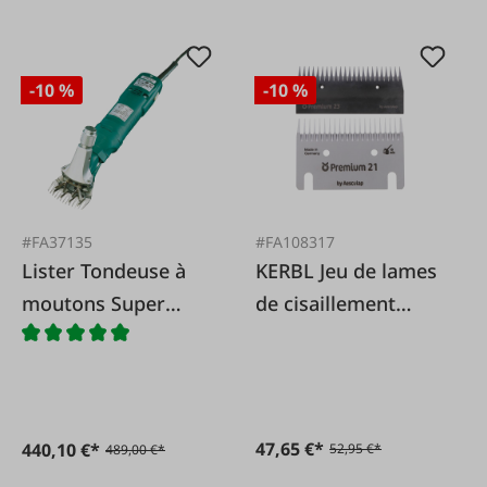
-10 %
-10 %
#FA37135
#FA108317
Lister Tondeuse à
KERBL Jeu de lames
moutons Super
de cisaillement
Profi 3000
Premium 21/23
47,65 €*
440,10 €*
52,95 €*
489,00 €*