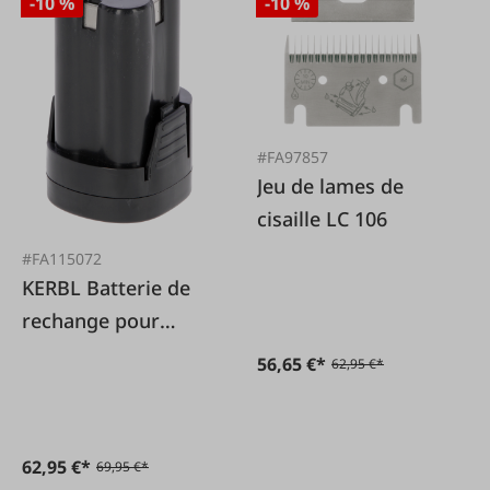
-10 %
-10 %
#FA97857
Jeu de lames de
cisaille LC 106
#FA115072
KERBL Batterie de
rechange pour
tondeuse
56,65 €*
62,95 €*
FarmClipper2
62,95 €*
69,95 €*