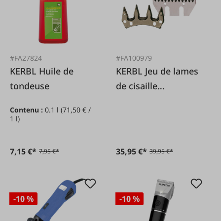
#FA27824
#FA100979
KERBL Huile de
KERBL Jeu de lames
tondeuse
de cisaille
Wellington 13/4
Contenu :
0.1 l
(71,50 € /
1 l)
7,15 €*
35,95 €*
7,95 €*
39,95 €*
-10 %
-10 %