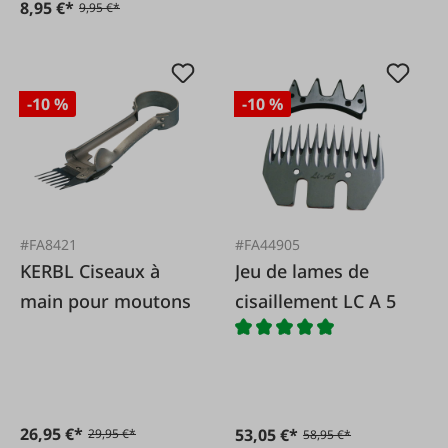
8,95 €*
9,95 €*
-10 %
-10 %
#FA8421
#FA44905
KERBL Ciseaux à
Jeu de lames de
main pour moutons
cisaillement LC A 5
26,95 €*
53,05 €*
29,95 €*
58,95 €*