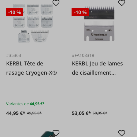
-10 %
-10 %
#35363
#FA108318
KERBL Tête de
KERBL Jeu de lames
rasage Cryogen-X®
de cisaillement
Premium 31/15
Variantes de
44,95 €*
44,95 €*
53,05 €*
49,95 €*
58,95 €*