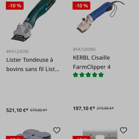
-10 %
-10 %
#FA100980
#FA123596
KERBL Cisaille
Lister Tondeuse à
FarmClipper 4
bovins sans fil Lister
ProfiLine LC
197,10 €*
219,00 €*
521,10 €*
579,00 €*