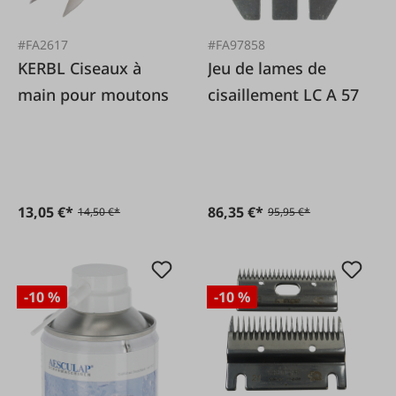
#FA2617
#FA97858
KERBL Ciseaux à
Jeu de lames de
main pour moutons
cisaillement LC A 57
13,05 €*
86,35 €*
14,50 €*
95,95 €*
-10 %
-10 %