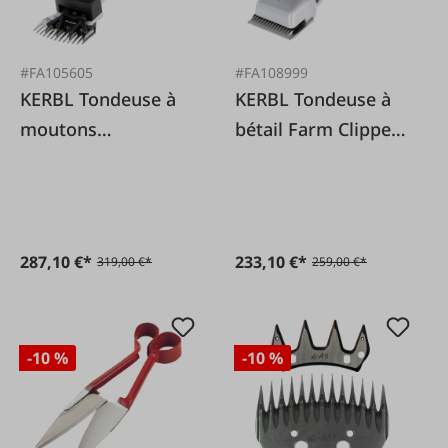
#FA105605
#FA108999
KERBL Tondeuse à
KERBL Tondeuse à
moutons
bétail Farm Clipper
FarmClipper
batterie2
batterie
287,10 €*
233,10 €*
319,00 €*
259,00 €*
-10 %
-10 %