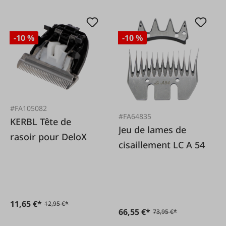
-10 %
-10 %
#FA105082
#FA64835
KERBL Tête de
Jeu de lames de
rasoir pour DeloX
cisaillement LC A 54
11,65 €*
12,95 €*
66,55 €*
73,95 €*