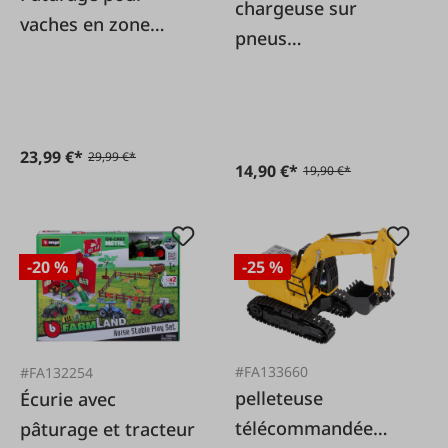
chargeuse sur
vaches en zone
pneus
agricole avec Fendt
télécommandée
23,99 €*
29,99 €*
14,90 €*
19,90 €*
-20 %
-25 %
#FA133660
#FA132254
pelleteuse
Écurie avec
télécommandée
pâturage et tracteur