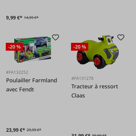
9,99 €*
14,99 €*
-20 %
-20 %
#FA132252
#FA131278
Poulailler Farmland
Tracteur à ressort
avec Fendt
Claas
23,99 €*
29,99 €*
31,99 €*
39,99 €*