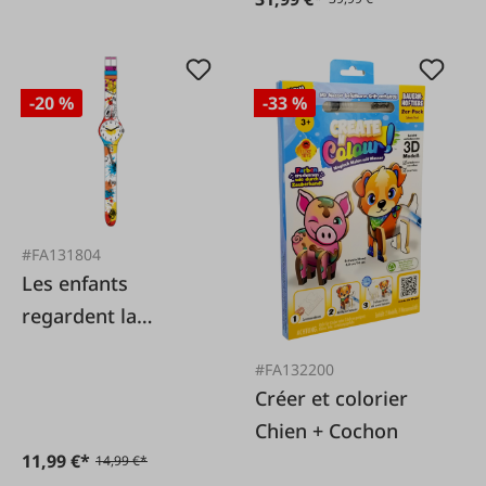
-20 %
-33 %
#FA131804
Les enfants
regardent la
musique
#FA132200
Créer et colorier
Chien + Cochon
11,99 €*
14,99 €*