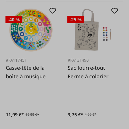
-40 %
-25 %
#FA117451
#FA131490
Casse-tête de la
Sac fourre-tout
boîte à musique
Ferme à colorier
11,99 €*
3,75 €*
19,99 €*
4,99 €*