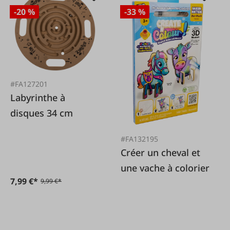
-20 %
-33 %
#FA127201
Labyrinthe à
disques 34 cm
#FA132195
Créer un cheval et
une vache à colorier
7,99 €*
9,99 €*