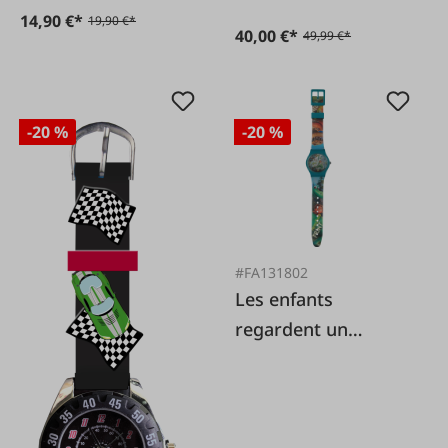
14,90 €*
19,90 €*
40,00 €*
49,99 €*
-20 %
-20 %
#FA131802
Les enfants
regardent un
dinosaure