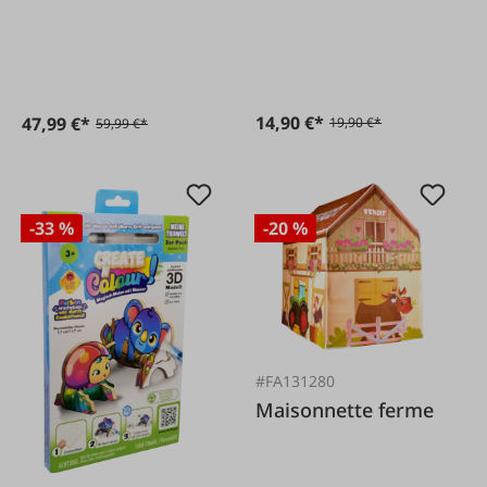
jaune
14,90 €*
47,99 €*
19,90 €*
59,99 €*
-33 %
-20 %
#FA131280
Maisonnette ferme