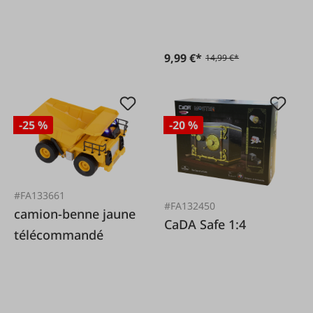
9,99 €*
14,99 €*
-25 %
-20 %
#FA133661
#FA132450
camion-benne jaune
CaDA Safe 1:4
télécommandé