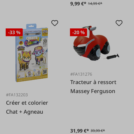
9,99 €*
14,99 €*
-33 %
-20 %
#FA131276
Tracteur à ressort
Massey Ferguson
#FA132203
Créer et colorier
Chat + Agneau
31,99 €*
39,99 €*