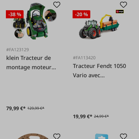
-38 %
-20 %
#FA123129
klein Tracteur de
#FA113420
Tracteur Fendt 1050
montage moteur
Vario avec
John Deere
remorque en bois
79,99 €*
129,99 €*
19,99 €*
24,99 €*