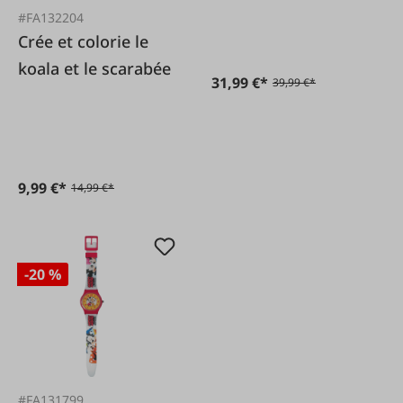
#FA132204
Crée et colorie le
koala et le scarabée
31,99 €*
39,99 €*
9,99 €*
14,99 €*
-20 %
#FA131799