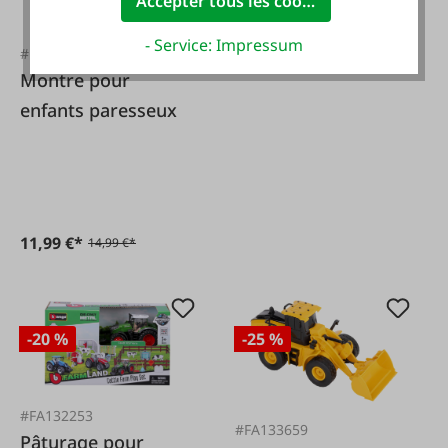
Accepter tous les cookies
- Service: Impressum
#FA131807
Montre pour
enfants paresseux
11,99 €*
14,99 €*
-20 %
-25 %
#FA132253
#FA133659
Pâturage pour