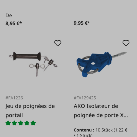
De
9,95 €*
8,95 €*
#FA1226
#FA129425
Jeu de poignées de
AKO Isolateur de
portail
poignée de porte X³
Premium 10 pcs.
Contenu :
10 Stück
(1,22 €
/ 1 Stück)