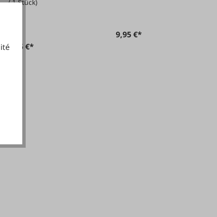
/ 1 Stück)
De
9,95 €*
8,05 €*
ité
cookies fonctionnels