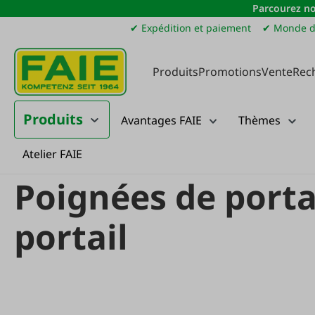
Parcourez no
sser au contenu principal
Passer à la recherche
Passer à la navigation principale
✔ Expédition et paiement
✔ Monde d
Produits
Promotions
Vente
Rec
Produits
Avantages FAIE
Thèmes
Atelier FAIE
Produits
Clôture de pâturage
Systèmes de portails et poignées de por
Poignées de porta
portail