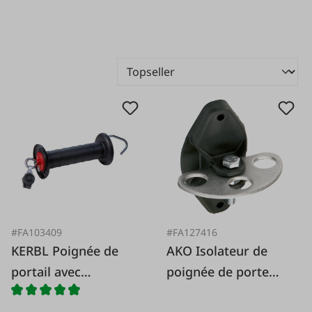
#FA103409
#FA127416
KERBL Poignée de
AKO Isolateur de
portail avec
poignée de porte
connexion corde et
Vario 2 pcs.