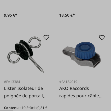
9,95 €*
18,50 €*
#FA133841
#FA134019
Lister Isolateur de
AKO Raccords
poignée de portail,
rapides pour câbles
10 pièces
et torons en acier
Contenu :
10 Stück
(0,81 €
inoxydable, lot de 4