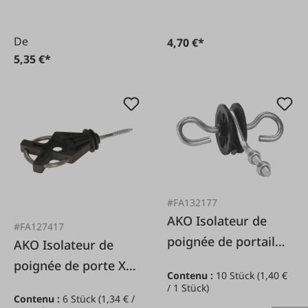
De
4,70 €*
5,35 €*
#FA132177
AKO Isolateur de
#FA127417
poignée de portail
AKO Isolateur de
fileté, 10 pièces.
poignée de porte X³
Contenu :
10 Stück
(1,40 €
6 pcs.
/ 1 Stück)
Contenu :
6 Stück
(1,34 € /