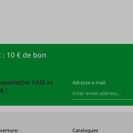
 : 10 € de bon
newsletter FAIE et
Adresse e-mail
*
R !
verture:
Catalogues