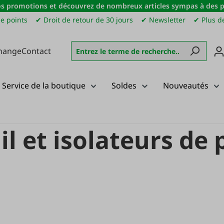
s promotions et découvrez de nombreux articles sympas à des pri
e points
✔ Droit de retour de 30 jours
✔ Newsletter
✔ Plus de
hange
Contact
Service de la boutique
Soldes
Nouveautés
tail
Poignées de portail et isolateurs de poignées de portail
il et isolateurs de