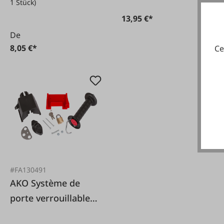
1 Stück)
13,95 €*
De
8,05 €*
Ce
#FA130491
AKO Système de
porte verrouillable
GateLock