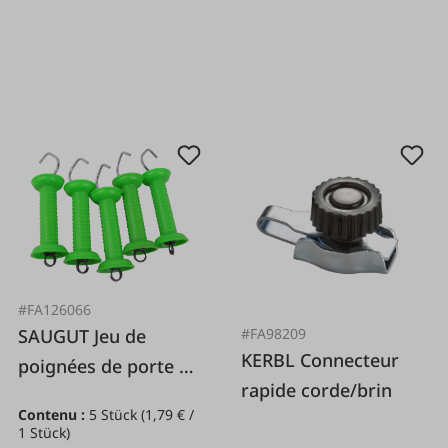
#FA126066
#FA98209
SAUGUT Jeu de
KERBL Connecteur
poignées de porte 5
rapide corde/brin
pcs.
Contenu :
5 Stück
(1,79 € /
1 Stück)