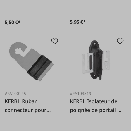
toron
5,95 €*
5,50 €*
#FA100145
#FA103319
KERBL Ruban
KERBL Isolateur de
connecteur pour
poignée de portail à
poignée de portail
bande professionnel,
10-20 mm, 4 pièces.
4 pièces.