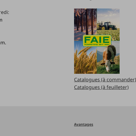
redi:
.m
.m.
Catalogues (à commander
Catalogues (à feuilleter)
Avantages