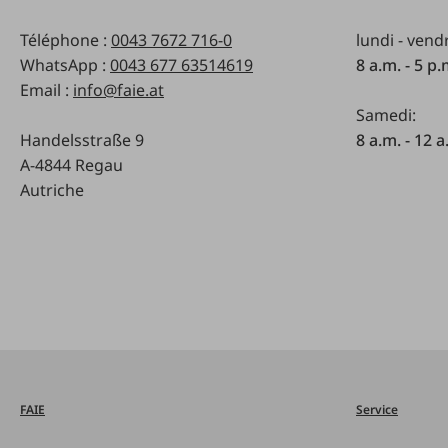
Téléphone :
0043 7672 716-0
lundi - vend
WhatsApp :
0043 677 63514619
8 a.m. - 5 p
Email :
info@faie.at
Samedi:
Handelsstraße 9
8 a.m. - 12 a
A-4844 Regau
Autriche
FAIE
Service