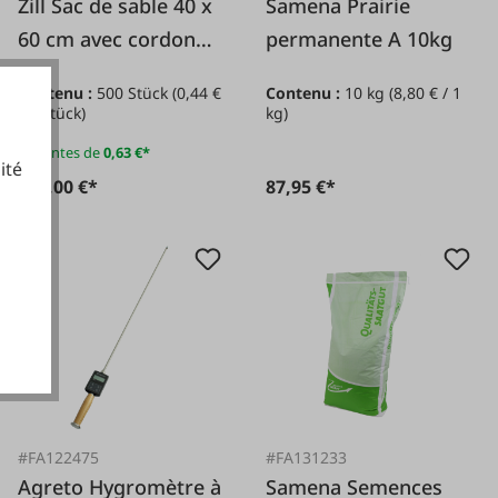
Zill Sac de sable 40 x
Samena Prairie
60 cm avec cordon
permanente A 10kg
de serrage
Contenu :
500 Stück
(0,44 €
Contenu :
10 kg
(8,80 € / 1
/ 1 Stück)
kg)
Variantes de
0,63 €*
ité
219,00 €*
87,95 €*
cookies fonctionnels
#FA122475
#FA131233
Agreto Hygromètre à
Samena Semences