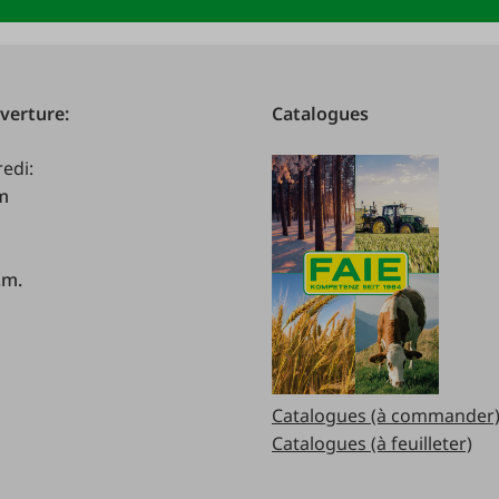
verture:
Catalogues
redi:
.m
.m.
Catalogues (à commander
Catalogues (à feuilleter)