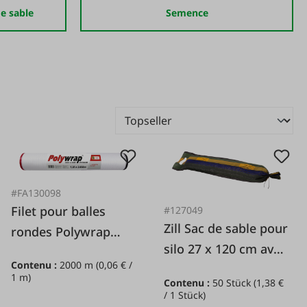
de sable
Semence
#FA130098
Filet pour balles
#127049
Zill Sac de sable pour
rondes Polywrap
silo 27 x 120 cm avec
Premium 1,25 x
Contenu :
2000 m
(0,06 € /
cordon de serrage
2.000 m
1 m)
Contenu :
50 Stück
(1,38 €
/ 1 Stück)