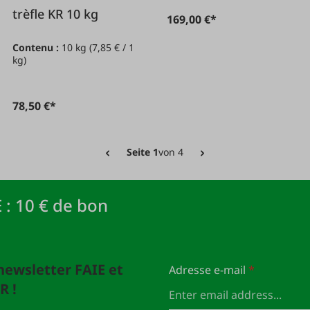
trèfle KR 10 kg
169,00 €*
Contenu :
10 kg
(7,85 € / 1
kg)
78,50 €*
Seite 1
von 4
 : 10 € de bon
newsletter FAIE et
Adresse e-mail
*
R !