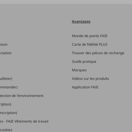
Avantages
Monde de points FAIE
aison
Carte de fidélité PLUS
actation
Trouver des pièces de rechange
Guide pratique
Marques
illeter)
Vidéos sur les produits
commander)
Application FAIE
otection de l'environnement
ription)
nscription)
les - FAIE Vêtements de travail
cookies