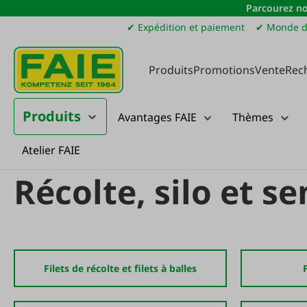
Parcourez no
sser au contenu principal
Passer à la recherche
Passer à la navigation principale
✔ Expédition et paiement
✔ Monde d
Produits
Promotions
Vente
Rec
Produits
Avantages FAIE
Thèmes
Atelier FAIE
Produits
Élevage
Récolte, silo et semences
Récolte, silo et 
Filets de récolte et filets à balles
F