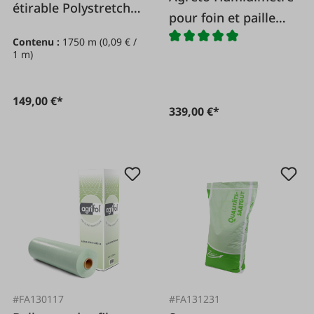
étirable Polystretch
pour foin et paille
0,75 x 1.750 m 7-ply
AGRETO HFM II 50
Contenu :
1750 m
(0,09 € /
1 m)
cm
149,00 €*
339,00 €*
#FA130117
#FA131231