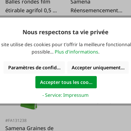
Balles rondes film
Samena
étirable agrifol 0,5 x
Réensemencement
1.800 m sans
de graines NA 10 kg
Contenu :
1800 m
(0,06 € /
Contenu :
10 kg
(7,20 € / 1
contenu recyclé
1 m)
kg)
Nous respectons ta vie privée
 site utilise des cookies pour t'offrir la meilleure fonctionnal
109,00 €*
71,99 €*
possible...
Plus d'informations
.
Paramètres de confidentialité
Accepter uniquement les 
Accepter tous les cookies
#FA130097
Filet pour balles
- Service: Impressum
rondes Polywrap
Premium 1,23 x
3.000 m
#FA131238
Samena Graines de