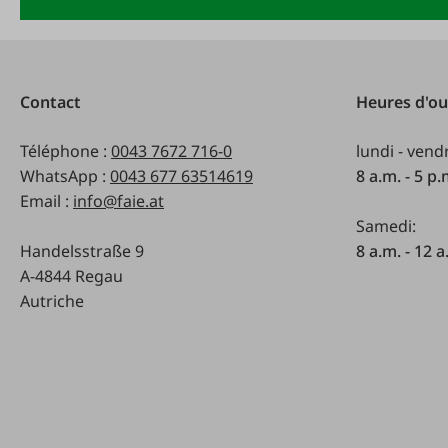
Contact
Heures d'ou
Téléphone :
0043 7672 716-0
lundi - vend
WhatsApp :
0043 677 63514619
8 a.m. - 5 p
Email :
info@faie.at
Samedi:
Handelsstraße 9
8 a.m. - 12 a
A-4844 Regau
Autriche