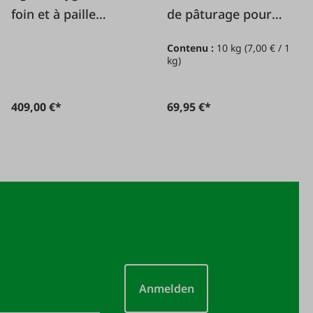
foin et à paille
de pâturage pour
AGRETO HFM II 100
chevaux PW 10 kg
Contenu :
10 kg
(7,00 € / 1
cm
kg)
409,00 €*
69,95 €*
Anmelden