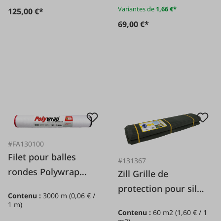
Variantes de
1,66 €*
125,00 €*
69,00 €*
#FA130100
Filet pour balles
#131367
rondes Polywrap
Zill Grille de
Premium 1,25 x
protection pour silo
Contenu :
3000 m
(0,06 € /
3.000 m
Zilltec240
1 m)
Contenu :
60 m2
(1,60 € / 1