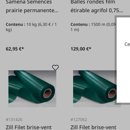
Samena Semences
Balles rondes film
prairie permanente
étirable agrifol 0,75 x
B 10 kg
1.500 m sans
Contenu :
10 kg
(6,30 € / 1
Contenu :
1500 m
(0,09 € /
contenu recyclé
kg)
1 m)
Ce
62,95 €*
129,00 €*
#131426
#127062
Zill Filet brise-vent
Zill Filet brise-vent