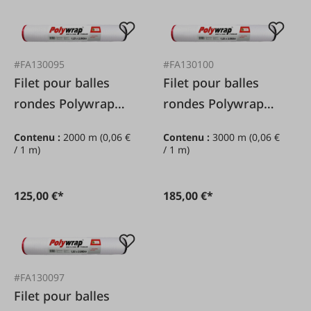
#FA130095
#FA130100
Filet pour balles
Filet pour balles
rondes Polywrap
rondes Polywrap
Premium 1,23 x
Premium 1,25 x
Contenu :
2000 m
(0,06 €
Contenu :
3000 m
(0,06 €
2.000 m
3.000 m
/ 1 m)
/ 1 m)
125,00 €*
185,00 €*
#FA130097
Filet pour balles