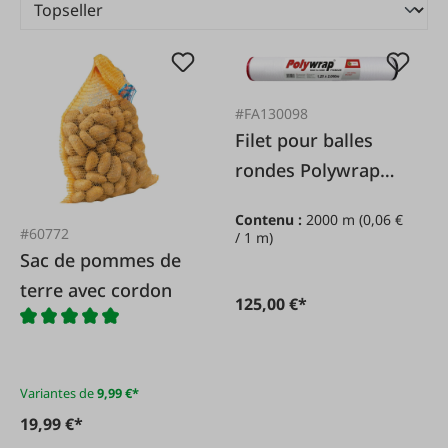
#FA130098
Filet pour balles
rondes Polywrap
Premium 1,25 x
Contenu :
2000 m
(0,06 €
2.000 m
#60772
/ 1 m)
Sac de pommes de
terre avec cordon
125,00 €*
Variantes de
9,99 €*
19,99 €*