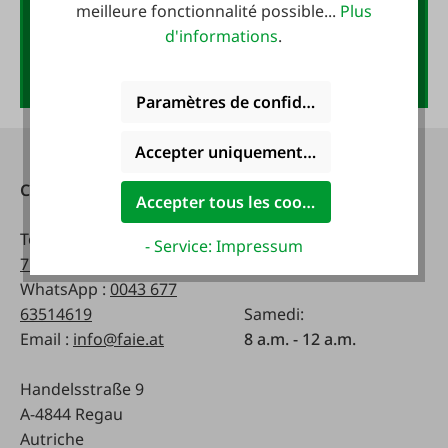
meilleure fonctionnalité possible...
Plus
d'informations
.
Anmelden
Paramètres de confidentialité
Accepter uniquement les cookies foncti
Contact
Heures d'ouverture:
Accepter tous les cookies
Téléphone :
0043 7672
lundi - vendredi:
- Service: Impressum
716-0
8 a.m. - 5 p.m
WhatsApp :
0043 677
63514619
Samedi:
Email :
info@faie.at
8 a.m. - 12 a.m.
Handelsstraße 9
A-4844 Regau
Autriche