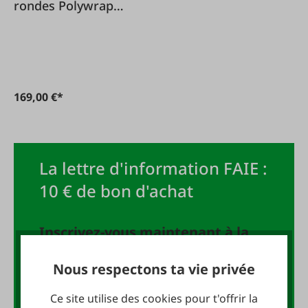
rondes Polywrap
Premium 1,23 x
3.000 m
169,00 €*
La lettre d'information FAIE :
10 € de bon d'achat
Inscrivez-vous maintenant à la
newsletter FAIE et recevez un
Nous respectons ta vie privée
bon d'achat de 10 EUR !
Ce site utilise des cookies pour t'offrir la
Adresse e-mail
*