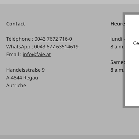
Contact
Heures d'ou
Téléphone :
0043 7672 716-0
lundi - vend
Ce
WhatsApp :
0043 677 63514619
8 a.m. - 5 p
Email :
info@faie.at
Samedi:
Handelsstraße 9
8 a.m. - 12 a
A-4844 Regau
Autriche