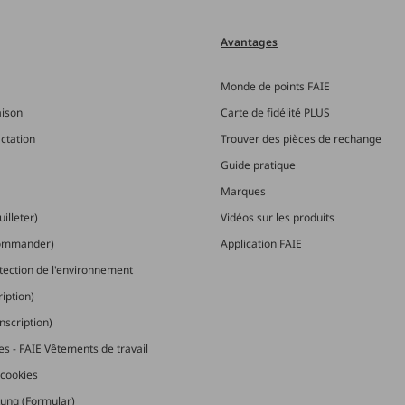
Avantages
Monde de points FAIE
aison
Carte de fidélité PLUS
actation
Trouver des pièces de rechange
Guide pratique
Marques
illeter)
Vidéos sur les produits
commander)
Application FAIE
otection de l'environnement
ription)
nscription)
les - FAIE Vêtements de travail
cookies
ung (Formular)