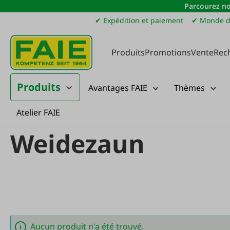
Parcourez no
sser au contenu principal
Passer à la recherche
Passer à la navigation principale
✔ Expédition et paiement
✔ Monde d
Produits
Promotions
Vente
Rec
Produits
Avantages FAIE
Thèmes
Atelier FAIE
Soldes
Weidezaun
Weidezaun
Aucun produit n'a été trouvé.