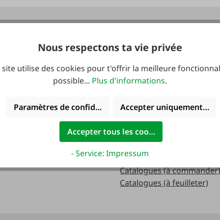
verture:
Catalogues
Nous respectons ta vie privée
redi:
 site utilise des cookies pour t'offrir la meilleure fonctionnal
.m
possible...
Plus d'informations
.
Paramètres de confidentialité
Accepter uniquement les 
.m.
Accepter tous les cookies
- Service: Impressum
Catalogues (à commander
Catalogues (à feuilleter)