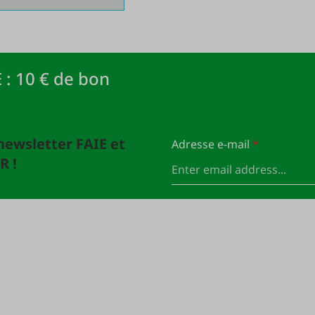
 : 10 € de bon
newsletter FAIE et
Adresse e-mail
*
R !