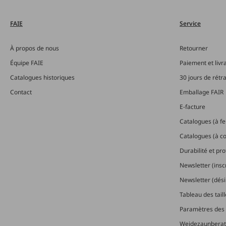
FAIE
Service
À propos de nous
Retourner
Équipe FAIE
Paiement et livr
Catalogues historiques
30 jours de rétr
Contact
Emballage FAIR
E-facture
Catalogues (à feu
Catalogues (à 
Durabilité et pr
Newsletter (insc
Newsletter (dési
Tableau des tail
Paramètres des 
Weidezaunberat