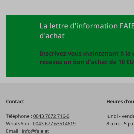
La lettre d'information FAIE
d'achat
Inscrivez-vous maintenant à la 
recevez un bon d'achat de 10 EU
Contact
Heures d'ou
Téléphone :
0043 7672 716-0
lundi - vend
WhatsApp :
0043 677 63514619
8 a.m. - 5 p
Email :
info@faie.at