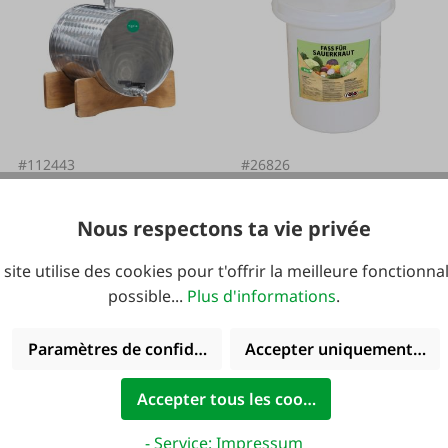
#112443
#26826
Toria Fût en acier
roto Baril de chou
inoxydable avec
Nous respectons ta vie privée
robinet
 site utilise des cookies pour t'offrir la meilleure fonctionnal
possible...
Plus d'informations
.
Variantes de
165,00 €*
Variantes de
69,95 €*
Paramètres de confidentialité
Accepter uniquement les 
165,00 €*
117,95 €*
Accepter tous les cookies
- Service: Impressum