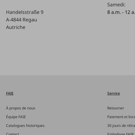
Samedi:
Handelsstraße 9
8 a.m. - 12 a
A-4844 Regau
Autriche
FAIE
Service
À propos de nous
Retourner
Équipe FAIE
Paiement et livr
Catalogues historiques
30 jours de rétr
Contact
Emballage FAIR