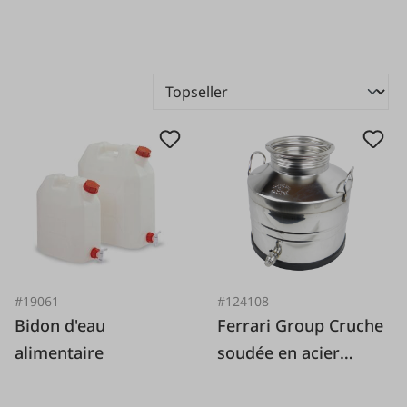
#19061
#124108
Bidon d'eau
Ferrari Group Cruche
alimentaire
soudée en acier
inoxydable (AISI 304)
avec robinet rotatif