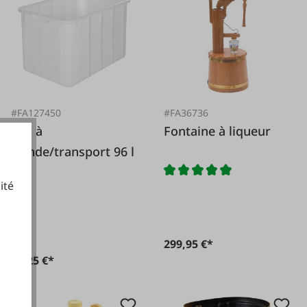
#FA127450
#FA36736
Bac à
Fontaine à liqueur
viande/transport 96 l
ité
cookies fonctionnels
De
299,95 €*
60,25 €*