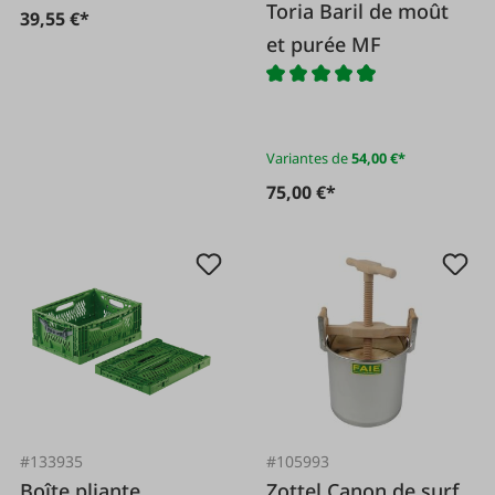
Toria Baril de moût
39,55 €*
et purée MF
Variantes de
54,00 €*
75,00 €*
#133935
#105993
Boîte pliante
Zottel Canon de surf