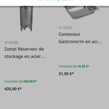
#133303
Conteneur
Gastronorm en acier
#105698
inoxydable 1/2
Zottel Réservoir de
stockage en acier
inoxydable avec
Variantes de
15,95 €*
couvercle en forme
31,95 €*
de dôme
Variantes de
420,00 €*
420,00 €*