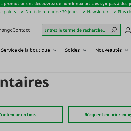
s promotions et découvrez de nombreux articles sympas à des pri
e points
✔ Droit de retour de 30 jours
✔ Newsletter
✔ Plus de
hange
Contact
Service de la boutique
Soldes
Nouveautés
Contenants alimentaires
ntaires
Conteneur en bois
Récipient en acier ino