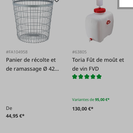
#FA104958
#63805
Panier de récolte et
Toria Fût de moût et
de ramassage Ø 42
de vin FVD
cm en treillis
métallique
Variantes de
95,00 €*
De
130,00 €*
44,95 €*