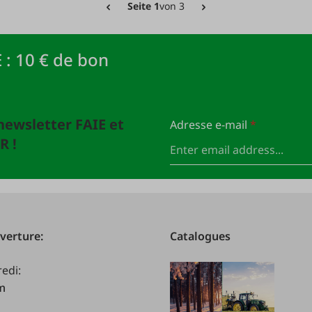
Seite 1
von 3
 : 10 € de bon
newsletter FAIE et
Adresse e-mail
*
R !
verture:
Catalogues
redi:
.m