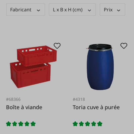
Fabricant
L x B x H (cm)
Prix
#68366
#4318
Boîte à viande
Toria cuve à purée