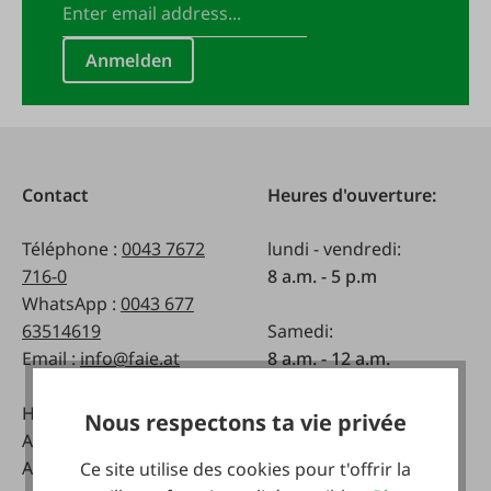
Anmelden
Contact
Heures d'ouverture:
Téléphone :
0043 7672
lundi - vendredi:
716-0
8 a.m. - 5 p.m
WhatsApp :
0043 677
63514619
Samedi:
Email :
info@faie.at
8 a.m. - 12 a.m.
Handelsstraße 9
Nous respectons ta vie privée
A-4844 Regau
Autriche
Ce site utilise des cookies pour t'offrir la