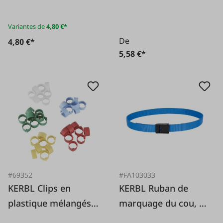
Variantes de
4,80 €*
De
4,80 €*
5,58 €*
#69352
#FA103033
KERBL Clips en
KERBL Ruban de
plastique mélangés,
marquage du cou, 90
100 pièces.
cm