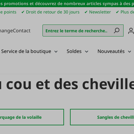
s promotions et découvrez de nombreux articles sympas à des pri
e points
✔ Droit de retour de 30 jours
✔ Newsletter
✔ Plus de
hange
Contact
Service de la boutique
Soldes
Nouveautés
ou et des chevilles
 cou et des chevill
quage de la volaille
Sangles de chevill