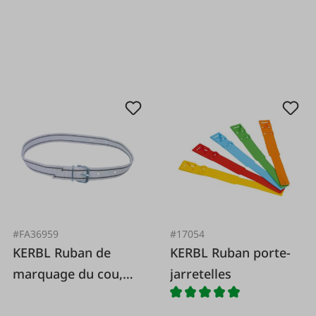
#FA36959
#17054
KERBL Ruban de
KERBL Ruban porte-
marquage du cou,
jarretelles
120 cm