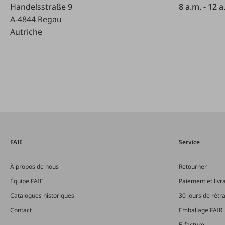
Handelsstraße 9
8 a.m. - 12 a
A-4844 Regau
Autriche
FAIE
Service
À propos de nous
Retourner
Équipe FAIE
Paiement et livr
Catalogues historiques
30 jours de rétr
Contact
Emballage FAIR
E-facture