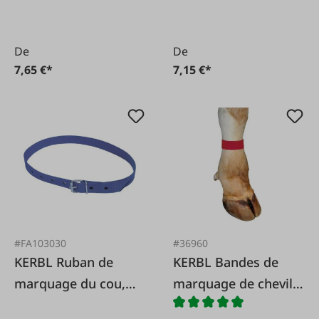
De
De
7,65 €*
7,15 €*
#FA103030
#36960
KERBL Ruban de
KERBL Bandes de
marquage du cou,
marquage de cheville
135 cm
avec fermeture