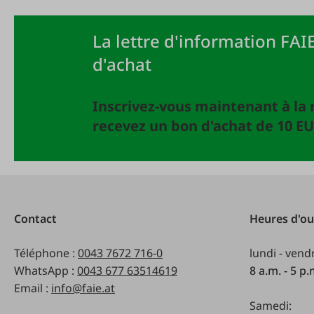
La lettre d'information FAIE
d'achat
Inscrivez-vous maintenant à la 
recevez un bon d'achat de 10 EU
Contact
Heures d'ou
Téléphone :
0043 7672 716-0
lundi - vend
WhatsApp :
0043 677 63514619
8 a.m. - 5 p
Email :
info@faie.at
Samedi: