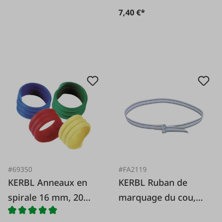
7,40 €*
#69350
#FA2119
KERBL Anneaux en
KERBL Ruban de
spirale 16 mm, 20
marquage du cou,
pcs.
130 cm