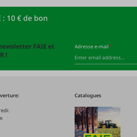
 : 10 € de bon
newsletter FAIE et
Adresse e-mail
*
R !
verture:
Catalogues
redi:
.m