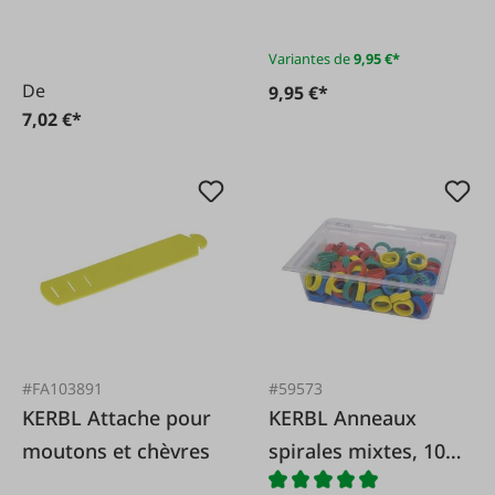
velcro
Variantes de
9,95 €*
De
9,95 €*
7,02 €*
#FA103891
#59573
KERBL Attache pour
KERBL Anneaux
moutons et chèvres
spirales mixtes, 100
pièces.