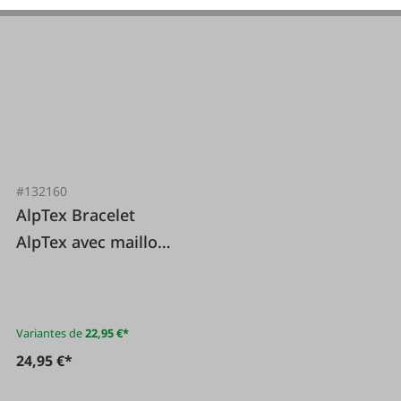
#132160
AlpTex Bracelet
AlpTex avec maillon
ovale et anneau en D
Variantes de
22,95 €*
24,95 €*