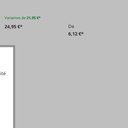
Variantes de
21,95 €*
De
24,95 €*
6,12 €*
ité
cookies fonctionnels