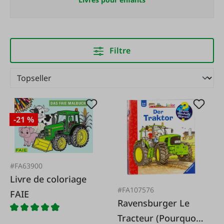
Filtre
-21 %
#FA63900
Livre de coloriage
#FA107576
FAIE
Ravensburger Le
Tracteur (Pourquoi ?