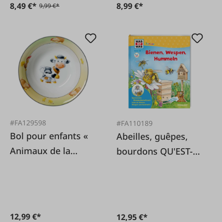
8,49 €*
8,99 €*
9,99 €*
#FA129598
#FA110189
Bol pour enfants «
Abeilles, guêpes,
Animaux de la
bourdons QU'EST-CE
ferme » 17 cm
QUE Junior Volume
34 :
12,99 €*
12,95 €*