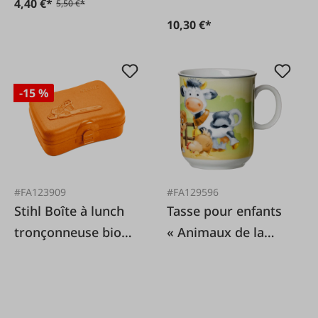
4,40 €*
5,50 €*
10,30 €*
-15 %
#FA123909
#FA129596
Stihl Boîte à lunch
Tasse pour enfants
tronçonneuse bio
« Animaux de la
orange
ferme » 0,27 lt