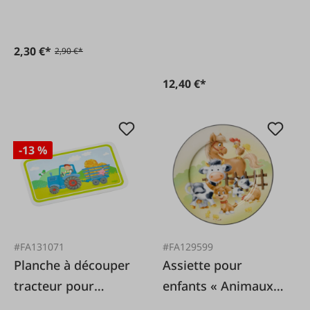
Pourquoi ?
Pourquoi ?) Livre
2,30 €*
2,90 €*
pour enfants
12,40 €*
-13 %
#FA131071
#FA129599
Planche à découper
Assiette pour
tracteur pour
enfants « Animaux
enfants
de la ferme » 19 cm