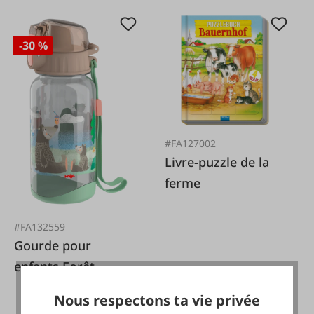
-30 %
#FA127002
Livre-puzzle de la
ferme
#FA132559
Gourde pour
enfants Forêt
7,95 €*
Nous respectons ta vie privée