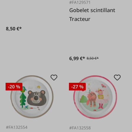
#FA129571
Gobelet scintillant
Tracteur
8,50 €*
6,99 €*
8,50 €*
-20 %
-27 %
#FA132554
#FA132558