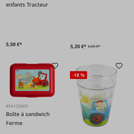
enfants Tracteur
5,50 €*
5,20 €*
6,50 €*
-18 %
#FA133409
Boîte à sandwich
Ferme