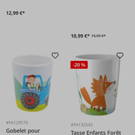
12,99 €*
10,99 €*
15,99 €*
-20 %
#FA129570
#FA132542
Gobelet pour
Tasse Enfants Forêt