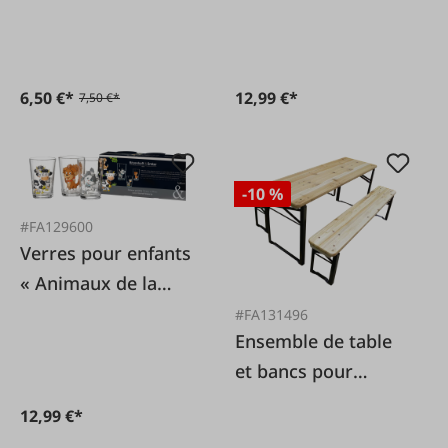
6,50 €*
12,99 €*
7,50 €*
-10 %
#FA129600
Verres pour enfants
« Animaux de la
ferme » 0,2 lt 3 pcs.
#FA131496
Ensemble de table
et bancs pour
enfants
12,99 €*