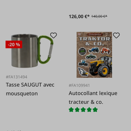
126,00 €*
140,00 €*
-20 %
#FA131494
Tasse SAUGUT avec
#FA109941
Autocollant lexique
mousqueton
tracteur & co.