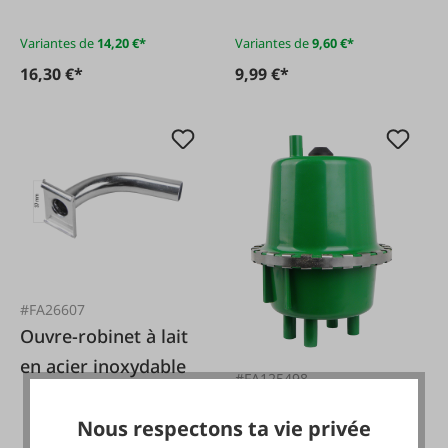
deux côtés
Variantes de
14,20 €*
Variantes de
9,60 €*
16,30 €*
9,99 €*
#FA26607
Ouvre-robinet à lait
en acier inoxydable
#FA125498
Lave-Traite
Nous respectons ta vie privée
"Wolfpassing"