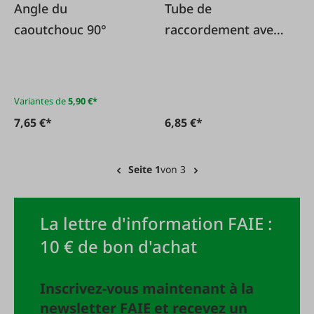
Angle du
Tube de
caoutchouc 90°
raccordement avec
collier pour
soupape à vide
Variantes de
5,90 €*
7,65 €*
6,85 €*
Seite 1
von 3
La lettre d'information FAIE :
10 € de bon d'achat
Inscrivez-vous maintenant à la
newsletter FAIE et recevez un