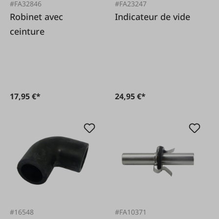
#FA32846
#FA23247
Robinet avec
Indicateur de vide
ceinture
17,95 €*
24,95 €*
#16548
#FA10371