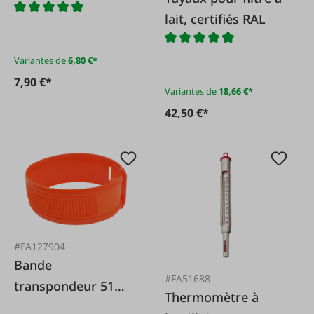
systèmes de traite
lait, certifiés RAL
en pipe
Variantes de
6,80 €*
7,90 €*
Variantes de
18,66 €*
42,50 €*
#FA127904
Bande
#FA51688
transpondeur 51
Thermomètre à
mm adaptée à