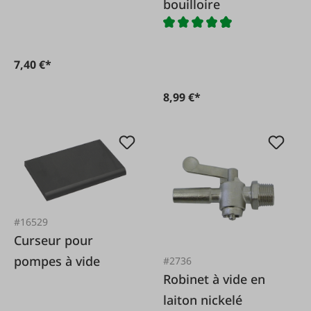
bouilloire
Fullwood/Afikim
7,40 €*
8,99 €*
#16529
Curseur pour
pompes à vide
#2736
Robinet à vide en
laiton nickelé