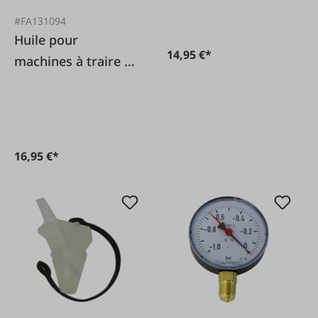
#FA131094
Huile pour
14,95 €*
machines à traire 1
L pour pompes à
vide
16,95 €*