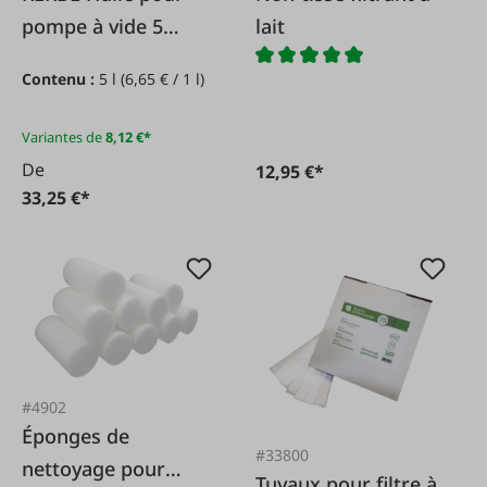
pompe à vide 5
lait
litres ISO-VG 68
Contenu :
5 l
(6,65 € / 1 l)
Variantes de
8,12 €*
De
12,95 €*
33,25 €*
#4902
Éponges de
#33800
nettoyage pour
Tuyaux pour filtre à