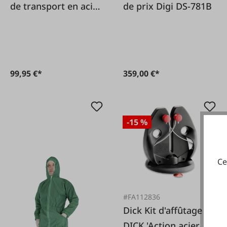
de transport en acier
de prix Digi DS-781B
inoxydable pour
caisses à viande Euro
99,95 €*
359,00 €*
-15 %
Ce
#FA112836
Dick Kit d'affûtage
DICK 'Action acier