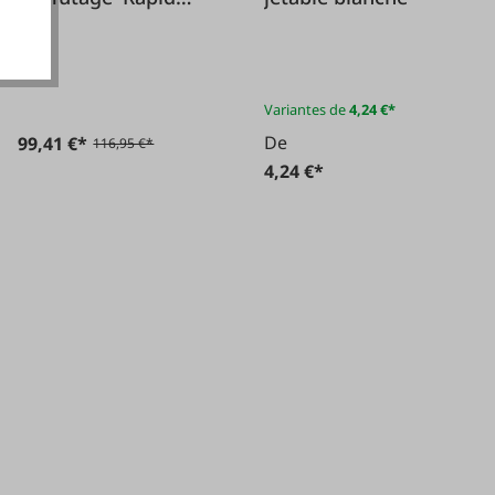
steel Polish'
Variantes de
4,24 €*
De
99,41 €*
116,95 €*
4,24 €*