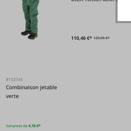
rapide'
110,46 €*
129,95 €*
#133743
Combinaison jetable
verte
Variantes de
4,76 €*