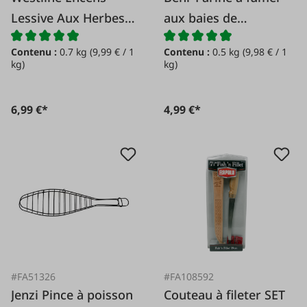
Lessive Aux Herbes
aux baies de
de Provence
genièvre 500 g.
Contenu :
0.7 kg
(9,99 € / 1
Contenu :
0.5 kg
(9,98 € / 1
kg)
kg)
6,99 €*
4,99 €*
#FA51326
#FA108592
Jenzi Pince à poisson
Couteau à fileter SET