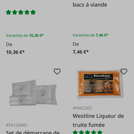
bacs à viande
Variantes de
7,46 €*
Variantes de
10,36 €*
De
De
7,46 €*
10,36 €*
#FA62362
Westline Liqueur de
truite fumée
#FA126481
Set de démarrage de