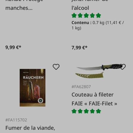
manches
l'alcool
imperméable 100%
Contenu :
0.7 kg
(11,41 € /
polyester
1 kg)
9,99 €*
7,99 €*
#FA62807
Couteau à fileter
FAIE « FAIE-Filet »
#FA115702
Fumer de la viande,