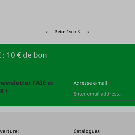
Seite 1
von 3
 : 10 € de bon
newsletter FAIE et
Adresse e-mail
*
R !
verture:
Catalogues