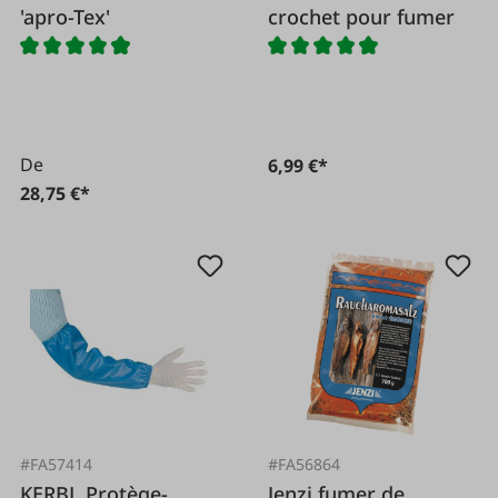
'apro-Tex'
crochet pour fumer
De
6,99 €*
28,75 €*
#FA57414
#FA56864
KERBL Protège-
Jenzi fumer de