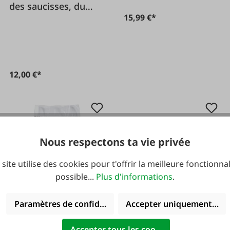
des saucisses, du
15,99 €*
poisson 10 édition
12,00 €*
-15 %
Nous respectons ta vie privée
 site utilise des cookies pour t'offrir la meilleure fonctionnal
possible...
Plus d'informations
.
#FA69274
#46237
Paramètres de confidentialité
Accepter uniquement les 
Peetz Lessive
Bande magnétique
spéciale pour fumer
en plastique
Accepter tous les cookies