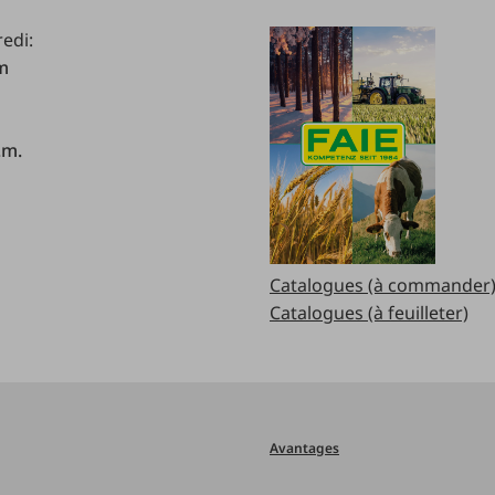
redi:
.m
.m.
Catalogues (à commander
Catalogues (à feuilleter)
Avantages