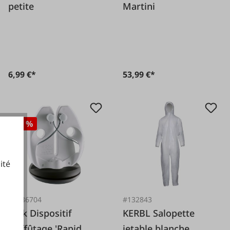
petite
Martini
6,99 €*
53,99 €*
-15 %
ité
#FA36704
#132843
cookies fonctionnels
Dick Dispositif
KERBL Salopette
d'affûtage 'Rapid
jetable blanche