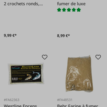
2 crochets ronds,
fumer de luxe
paquet de 5 pièces
9,99 €*
8,99 €*
#FA62363
#FA48531
Westline Encens
Behr Farine à fumer