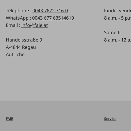
Téléphone :
0043 7672 716-0
lundi - vend
WhatsApp :
0043 677 63514619
8 a.m. - 5 p
Email :
info@faie.at
Samedi:
Handelsstraße 9
8 a.m. - 12 a
A-4844 Regau
Autriche
FAIE
Service