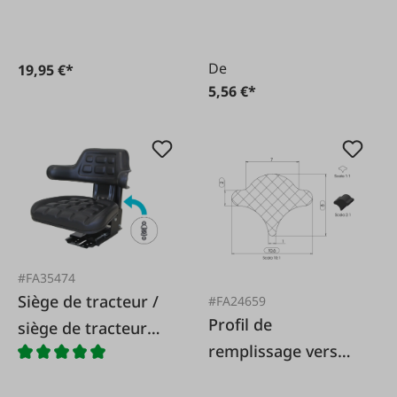
De
19,95 €*
5,56 €*
#FA35474
Siège de tracteur /
#FA24659
Profil de
siège de tracteur
remplissage vers
VARIO avec
profil d'étanchéité
supports latéraux