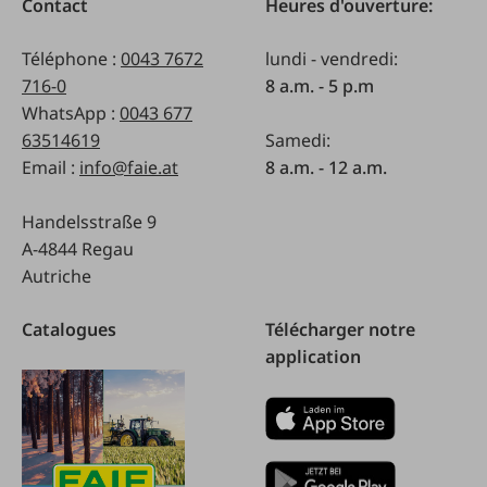
Contact
Heures d'ouverture:
Téléphone :
0043 7672
lundi - vendredi:
716-0
8 a.m. - 5 p.m
WhatsApp :
0043 677
63514619
Samedi:
Email :
info@faie.at
8 a.m. - 12 a.m.
Handelsstraße 9
A-4844 Regau
Autriche
Catalogues
Télécharger notre
application