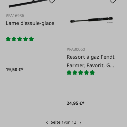
#FA16936
Lame d'essuie-glace
#FA30060
Ressort à gaz Fendt
Farmer, Favorit, GT
19,50 €*
lunette avant et
arrière
24,95 €*
Seite 1
von 12