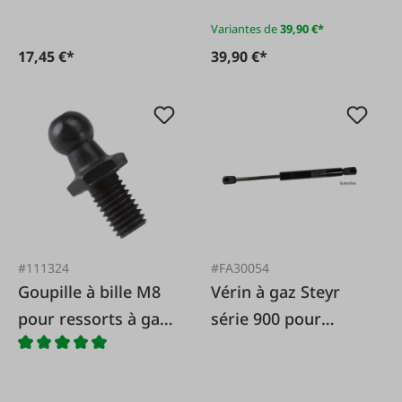
Variantes de
39,90 €*
17,45 €*
39,90 €*
#111324
#FA30054
Goupille à bille M8
Vérin à gaz Steyr
pour ressorts à gaz
série 900 pour
Stabilus
portes et amp;
fenêtre arrière