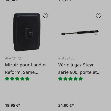
#FA72172
#FA38455
Miroir pour Landini,
Vérin à gaz Steyr
Reform, Same,
série 900, porte et
Steyr, 235x180mm
lunette arrière
19,95 €*
34,90 €*