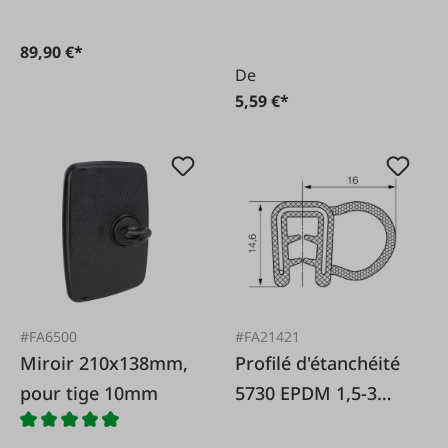
89,90 €*
De
5,59 €*
#FA6500
#FA21421
Miroir 210x138mm,
Profilé d'étanchéité
pour tige 10mm
5730 EPDM 1,5-3
mm