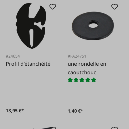
#24654
#FA24751
Profil d'étanchéité
une rondelle en
caoutchouc
13,95 €*
1,40 €*