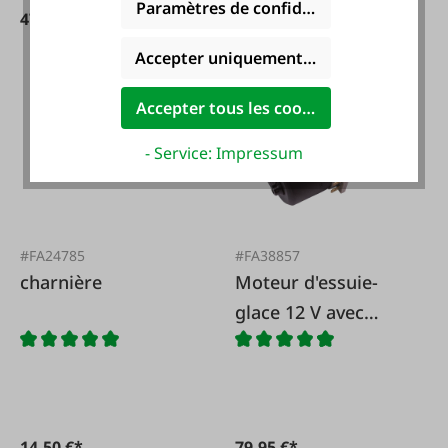
Paramètres de confidentialité
47,90 €*
19,55 €*
Accepter uniquement les cookies foncti
Accepter tous les cookies
- Service: Impressum
#FA24785
#FA38857
charnière
Moteur d'essuie-
glace 12 V avec
interrupteur intégré
- sans position de
stationnement.
14,50 €*
79,95 €*