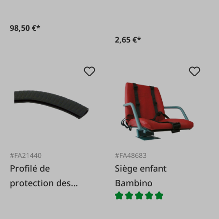
98,50 €*
2,65 €*
#FA21440
#FA48683
Profilé de
Siège enfant
protection des
Bambino
bords 5906, 2-4 mm