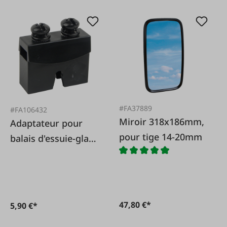
#FA37889
#FA106432
Miroir 318x186mm,
Adaptateur pour
pour tige 14-20mm
balais d'essuie-glace
à visser
47,80 €*
5,90 €*