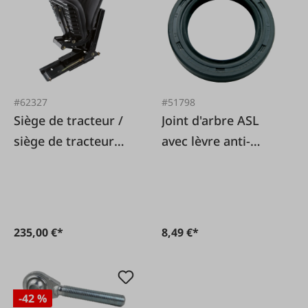
#62327
#51798
Siège de tracteur /
Joint d'arbre ASL
siège de tracteur
avec lèvre anti-
pliable
poussière
235,00 €*
8,49 €*
-42 %