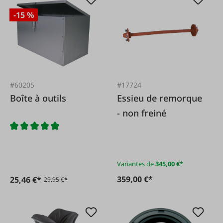
-15 %
#60205
#17724
Boîte à outils
Essieu de remorque
- non freiné
Variantes de
345,00 €*
359,00 €*
25,46 €*
29,95 €*