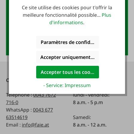
bon d'achat de 10 EUR !
Ce site utilise des cookies pour t'offrir la
meilleure fonctionnalité possible...
Plus
Adresse e-mail
*
d'informations
.
Paramètres de confidentialité
Anmelden
Accepter uniquement les cookies foncti
Accepter tous les cookies
Contact
Heures d'ouverture:
- Service: Impressum
Téléphone :
0043 7672
lundi - vendredi:
716-0
8 a.m. - 5 p.m
WhatsApp :
0043 677
63514619
Samedi:
Email :
info@faie.at
8 a.m. - 12 a.m.