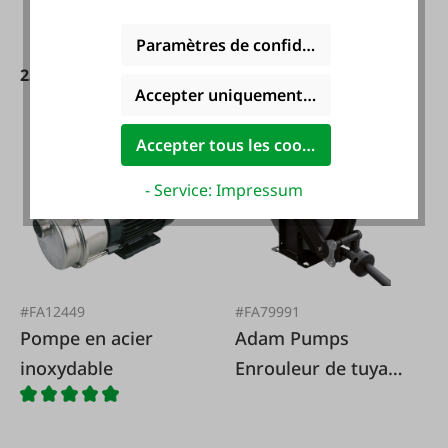
Paramètres de confidentialité
239,90 €*
27,95 €*
Accepter uniquement les cookies foncti
Accepter tous les cookies
- Service: Impressum
#FA12449
#FA79991
Pompe en acier
Adam Pumps
inoxydable
Enrouleur de tuyau
AdBlue 8m