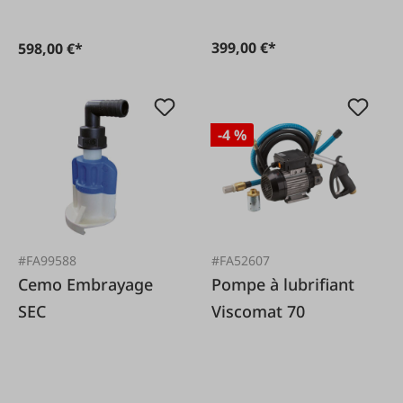
399,00 €*
598,00 €*
-4 %
#FA99588
#FA52607
Cemo Embrayage
Pompe à lubrifiant
SEC
Viscomat 70