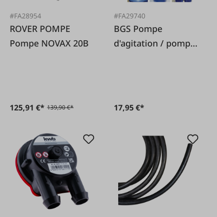
#FA28954
#FA29740
ROVER POMPE
BGS Pompe
Pompe NOVAX 20B
d'agitation / pompe
universelle
125,91 €*
17,95 €*
139,90 €*