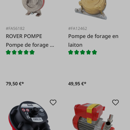
#FA56182
#FA12462
ROVER POMPE
Pompe de forage en
Pompe de forage en
laiton
acier inoxydable
25l/min
79,50 €*
49,95 €*