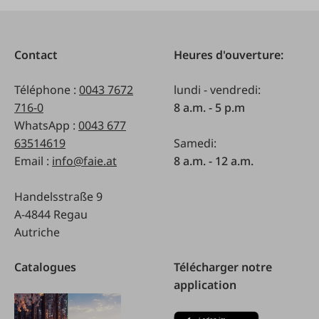
Contact
Heures d'ouverture:
Téléphone :
0043 7672
lundi - vendredi:
716-0
8 a.m. - 5 p.m
WhatsApp :
0043 677
63514619
Samedi:
Email :
info@faie.at
8 a.m. - 12 a.m.
Handelsstraße 9
A-4844 Regau
Autriche
Catalogues
Télécharger notre
application