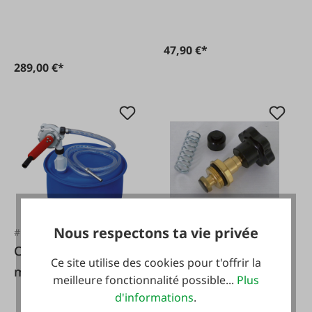
47,90 €*
289,00 €*
Nous respectons ta vie privée
#FA21740
#FA55627
Cemo Pompe à
Vanne de régulation
Ce site utilise des cookies pour t'offrir la
manivelle pour AUS
de pression
meilleure fonctionnalité possible...
Plus
32 (AdBlue®)
d'informations
.