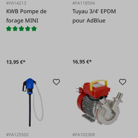
#FA14213
#FA118594
KWB Pompe de
Tuyau 3/4' EPDM
forage MINI
pour AdBlue
16,95 €*
13,95 €*
#FA125502
#FA102308