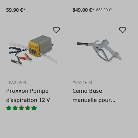
59,90 €*
849,00 €*
888,00 €*
#FA22209
#FA21624
Proxxon Pompe
Cemo Buse
d'aspiration 12 V
manuelle pour
pompe à manivelle
AdBlue