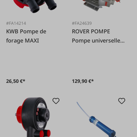
#FA14214
#FA24639
KWB Pompe de
ROVER POMPE
forage MAXI
Pompe universelle,
adaptée aux
aliments, 230 volts
26,50 €*
129,90 €*