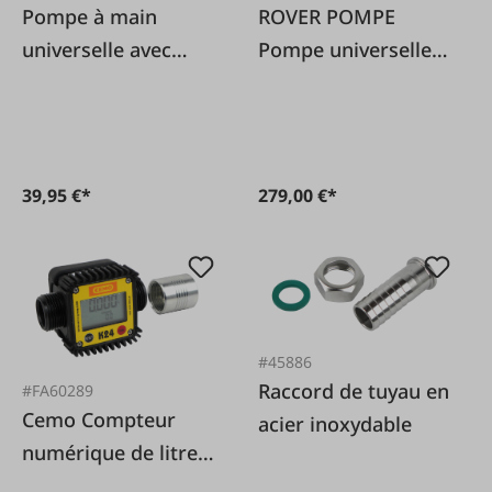
Pompe à main
ROVER POMPE
universelle avec
Pompe universelle
filetage 2
Novax 30M-230V
39,95 €*
279,00 €*
#45886
Raccord de tuyau en
#FA60289
Cemo Compteur
acier inoxydable
numérique de litres
de diesel