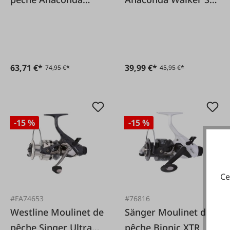
Power Carp BTR 6500
5500
63,71 €*
39,99 €*
74,95 €*
45,95 €*
-15 %
-15 %
Ce
#FA74653
#76816
Westline Moulinet de
Sänger Moulinet de
pêche Singer Ultra
pêche Bionic XTR