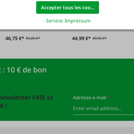
Method Feeder
Provider 4000
Accepter tous les cookies
Runner 6000
- Service: Impressum
46,75 €*
44,99 €*
55,00 €*
49,95 €*
 : 10 € de bon
newsletter FAIE et
Adresse e-mail
*
R !