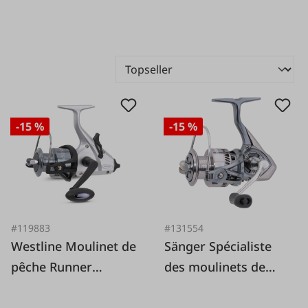
-15 %
-15 %
#119883
#131554
Westline Moulinet de
Sänger Spécialiste
pêche Runner
des moulinets de
Sunrise
pêche