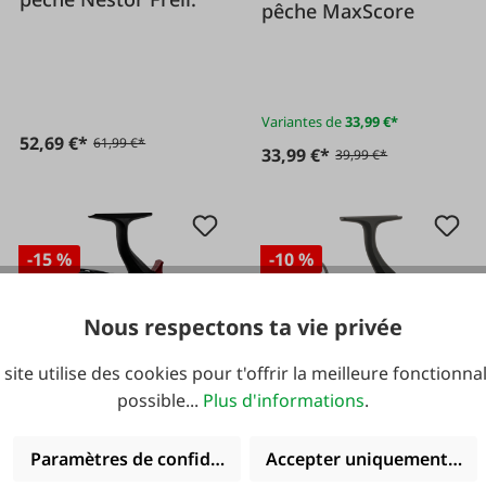
pêche MaxScore
Variantes de
33,99 €*
52,69 €*
61,99 €*
33,99 €*
39,99 €*
-15 %
-10 %
Nous respectons ta vie privée
 site utilise des cookies pour t'offrir la meilleure fonctionnal
possible...
Plus d'informations
.
#FA129760
#FA129555
Moulinet de pêche
Moulinet à roue libre
Paramètres de confidentialité
Accepter uniquement les 
Benzar Classic
IRON CLAW 5Kl Prey