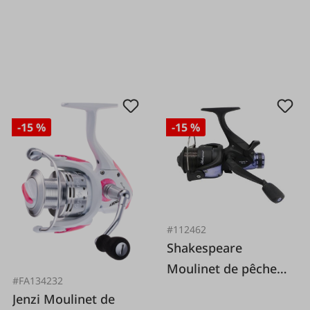
-15 %
-15 %
#112462
Shakespeare
Moulinet de pêche
#FA134232
CYPRY Carpe FS
Jenzi Moulinet de