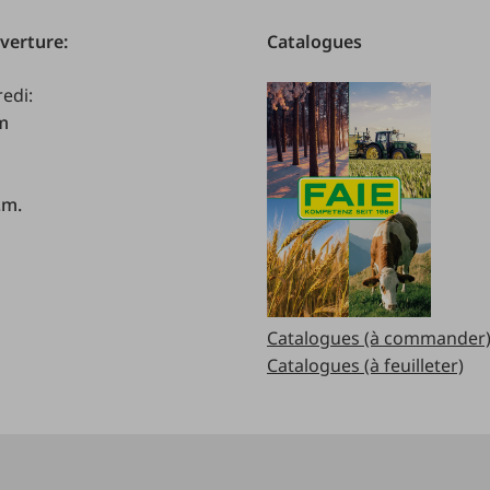
verture:
Catalogues
redi:
.m
.m.
Catalogues (à commander
Catalogues (à feuilleter)