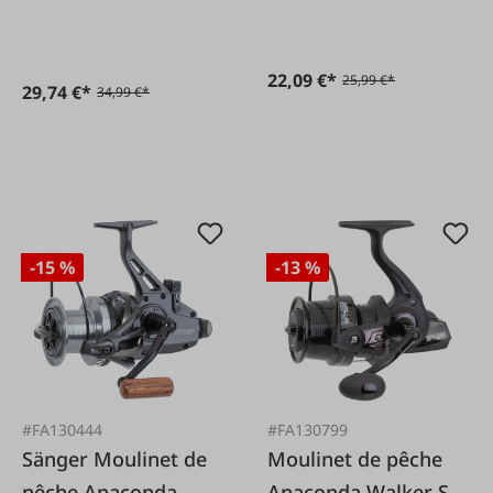
22,09 €*
25,99 €*
29,74 €*
34,99 €*
-15 %
-13 %
#FA130444
#FA130799
Sänger Moulinet de
Moulinet de pêche
pêche Anaconda
Anaconda Walker ST-