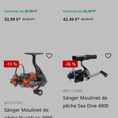
Variantes de
33,99 €*
Variantes de
42,49 €*
33,99 €*
42,49 €*
39,99 €*
49,99 €*
-15 %
-36 %
#FA112488
Sänger Moulinet de
#FA131561
pêche Sea Dive 4000
Sänger Moulinet de
pêche DuckTurn 3000