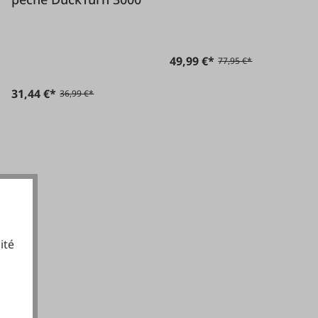
49,99 €*
77,95 €*
31,44 €*
36,99 €*
ité
cookies fonctionnels