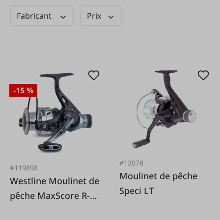
Fabricant
Prix
-15 %
#12078
#119898
Moulinet de pêche
Westline Moulinet de
Speci LT
pêche MaxScore R-
4000