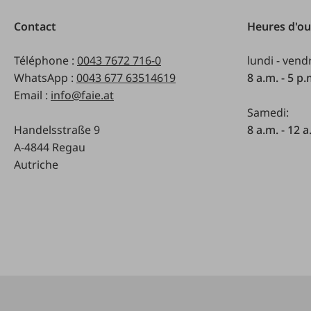
Contact
Heures d'ou
Téléphone :
0043 7672 716-0
lundi - vend
WhatsApp :
0043 677 63514619
8 a.m. - 5 p
Email :
info@faie.at
Samedi:
Handelsstraße 9
8 a.m. - 12 a
A-4844 Regau
Autriche