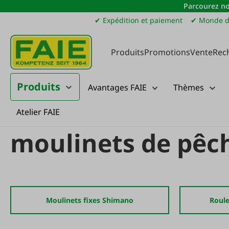
Parcourez no
sser au contenu principal
Passer à la recherche
Passer à la navigation principale
✔ Expédition et paiement
✔ Monde d
Produits
Promotions
Vente
Rec
Produits
Avantages FAIE
Thèmes
Atelier FAIE
Produits
Räuchern & Fisch
Fumer et pêcher
moulinets de pêche
moulinets de pêc
Moulinets fixes Shimano
Roule