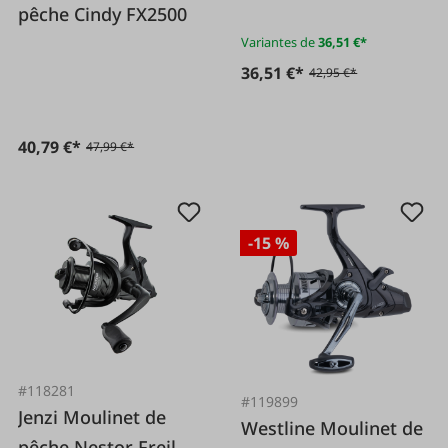
pêche Cindy FX2500
Variantes de
36,51 €*
36,51 €*
42,95 €*
40,79 €*
47,99 €*
-15 %
#118281
#119899
Jenzi Moulinet de
Westline Moulinet de
pêche Nestor Freil.