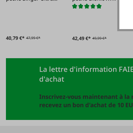
Tec
40,79 €*
42,49 €*
47,99 €*
49,99 €*
La lettre d'information FAIE
d'achat
Inscrivez-vous maintenant à la 
recevez un bon d'achat de 10 EU