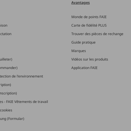
Avantages
Monde de points FAIE
aison
Carte de fidélité PLUS
actation
Trouver des pièces de rechange
Guide pratique
Marques
illeter)
Vidéos sur les produits
commander)
Application FAIE
otection de l'environnement
ription)
nscription)
les - FAIE Vêtements de travail
cookies
ung (Formular)