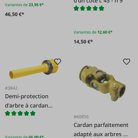
d'un côté c 45 - h 9
Variantes de
23,95 €*
46,50 €*
Variantes de
12,60 €*
14,50 €*
#3842
Demi-protection
d'arbre à cardan
SD05 à l'intérieur
#60856
Cardan parfaitement
adapté aux arbres à
Variantes de
66,00 €*