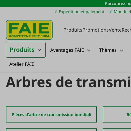
Parcourez no
sser au contenu principal
Passer à la recherche
Passer à la navigation principale
✔ Expédition et paiement
✔ Monde d
Produits
Promotions
Vente
Rec
Produits
Avantages FAIE
Thèmes
Atelier FAIE
Produits
Machines agricoles
Pièces détachées pour machines agricol
Arbres de transmi
Pièces d'arbre de transmission bondioli
Ré