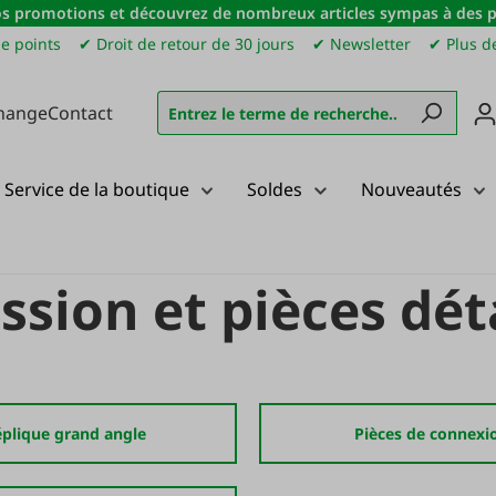
s promotions et découvrez de nombreux articles sympas à des pri
e points
✔ Droit de retour de 30 jours
✔ Newsletter
✔ Plus de
hange
Contact
Service de la boutique
Soldes
Nouveautés
es
Arbres de transmission et pièces détachées
ssion et pièces dé
plique grand angle
Pièces de connexi