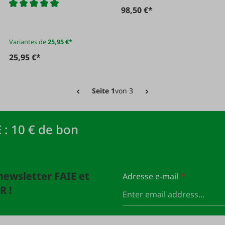
fixation par
98,50 €*
manchon adaptateur
Variantes de
25,95 €*
25,95 €*
Seite 1
von 3
 : 10 € de bon
newsletter FAIE et
Adresse e-mail
*
R !