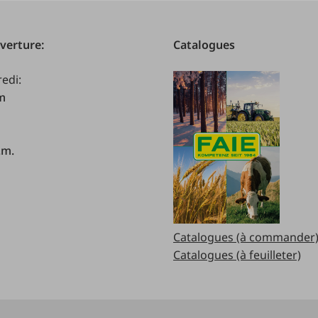
verture:
Catalogues
redi:
.m
.m.
Catalogues (à commander
Catalogues (à feuilleter)