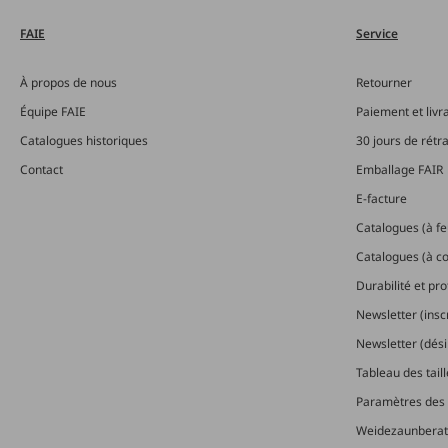
FAIE
Service
À propos de nous
Retourner
Équipe FAIE
Paiement et livr
Catalogues historiques
30 jours de rétr
Contact
Emballage FAIR
E-facture
Catalogues (à feu
Catalogues (à 
Durabilité et pr
Newsletter (insc
Newsletter (dési
Tableau des tail
Paramètres des 
Weidezaunberat