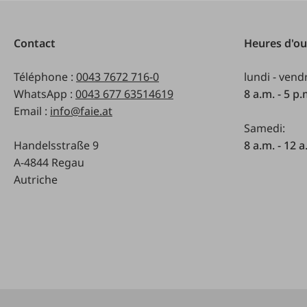
Contact
Heures d'ou
Téléphone :
0043 7672 716-0
lundi - vend
WhatsApp :
0043 677 63514619
8 a.m. - 5 p
Email :
info@faie.at
Samedi:
Handelsstraße 9
8 a.m. - 12 a
A-4844 Regau
Autriche