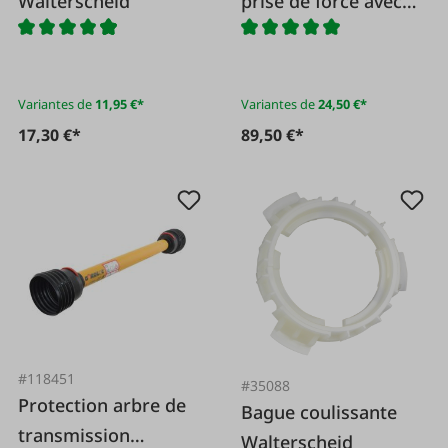
Walterscheid
prise de force avec
alésage et profil de
rainure de clavette 1
3/8 x 6
Variantes de
11,95 €*
Variantes de
24,50 €*
17,30 €*
89,50 €*
#118451
#35088
Protection arbre de
Bague coulissante
transmission
Walterscheid