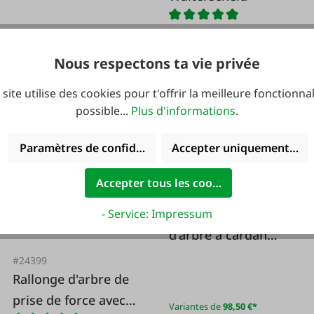
GARDLOC
Nous respectons ta vie privée
Variantes de
87,80 €*
Variantes de
5,80 €*
87,80 €*
5,80 €*
 site utilise des cookies pour t'offrir la meilleure fonctionnal
possible...
Plus d'informations
.
Paramètres de confidentialité
Accepter uniquement les 
Accepter tous les cookies
#6564
Demi-protection
- Service: Impressum
d'arbre à cardan
SD25 à l'intérieur
#24399
Rallonge d'arbre de
prise de force avec
Variantes de
98,50 €*