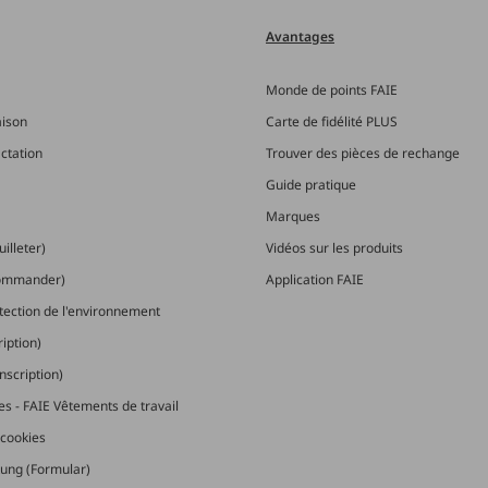
Avantages
Monde de points FAIE
aison
Carte de fidélité PLUS
actation
Trouver des pièces de rechange
Guide pratique
Marques
illeter)
Vidéos sur les produits
commander)
Application FAIE
otection de l'environnement
ription)
nscription)
les - FAIE Vêtements de travail
cookies
ung (Formular)