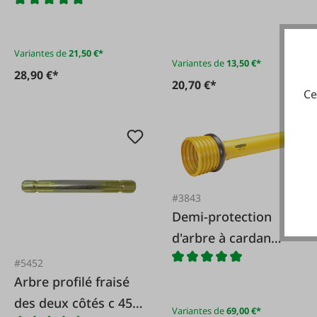
fixation 1 3/8x6
adaptable à Bondioli
Variantes de
21,50 €*
Variantes de
13,50 €*
28,90 €*
20,70 €*
Ce
#3843
Demi-protection
d'arbre à cardan
SD05 extérieur
#5452
Arbre profilé fraisé
des deux côtés c 45 -
Variantes de
69,00 €*