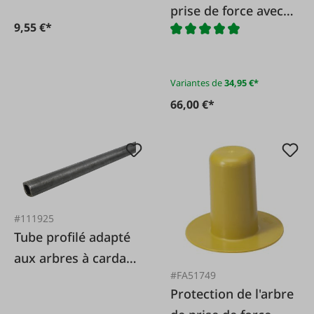
prise de force avec
9,55 €*
changement
coulissant
Variantes de
34,95 €*
66,00 €*
#111925
Tube profilé adapté
aux arbres à cardan
#FA51749
Walterscheid
Protection de l'arbre