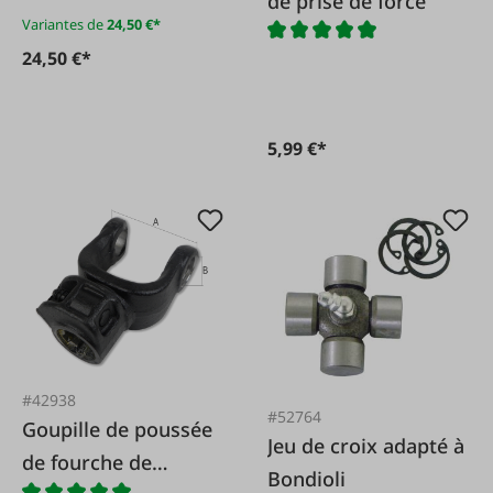
de prise de force
Variantes de
24,50 €*
24,50 €*
5,99 €*
#42938
#52764
Goupille de poussée
Jeu de croix adapté à
de fourche de
Bondioli