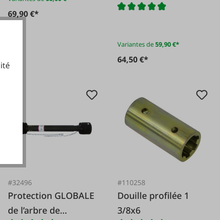
cardan Walterscheid
69,90 €*
Variantes de
59,90 €*
64,50 €*
ité
cookies fonctionnels
#32496
#110258
Protection GLOBALE
Douille profilée 1
de l’arbre de
3/8x6