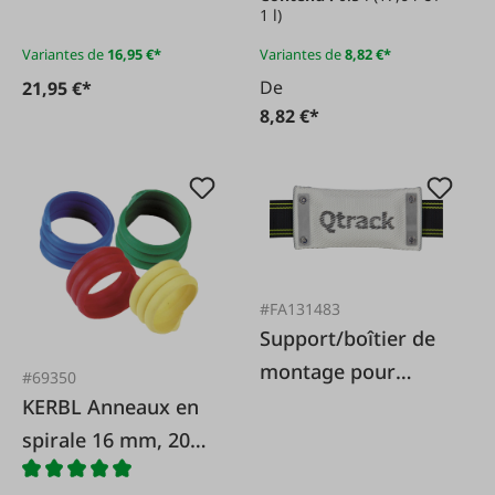
TopMarker
1 l)
Variantes de
16,95 €*
Variantes de
8,82 €*
De
21,95 €*
8,82 €*
#FA131483
Support/boîtier de
montage pour
#69350
traceur GPS Q-Track
KERBL Anneaux en
spirale 16 mm, 20
pcs.