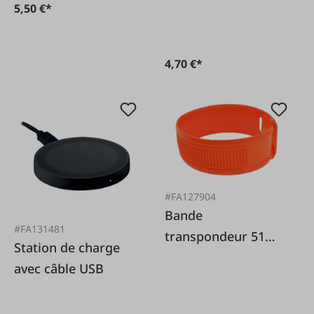
5,50 €*
4,70 €*
#FA127904
Bande
#FA131481
transpondeur 51
Station de charge
mm adaptée à
avec câble USB
Fullwood/Afikim