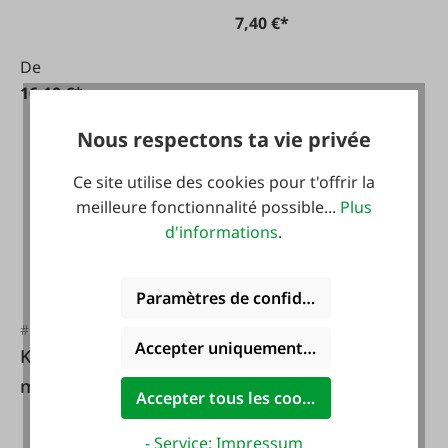
7,40 €*
De
16,10 €*
Nous respectons ta vie privée
Ce site utilise des cookies pour t'offrir la
meilleure fonctionnalité possible...
Plus
d'informations
.
Paramètres de confidentialité
#FA103030
#36960
Accepter uniquement les cookies foncti
KERBL Ruban de
KERBL Bandes de
marquage du cou,
marquage de
Accepter tous les cookies
135 cm
cheville avec
- Service: Impressum
fermeture velcro