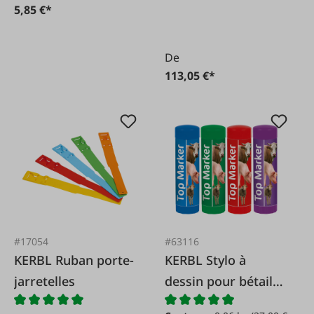
5,85 €*
De
113,05 €*
#17054
#63116
KERBL Ruban porte-
KERBL Stylo à
jarretelles
dessin pour bétail
TopMarker