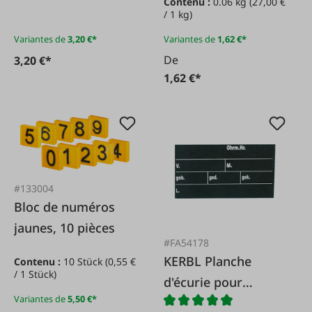
Contenu :
0.06 kg
(27,00 €
/ 1 kg)
Variantes de
3,20 €*
Variantes de
1,62 €*
De
3,20 €*
1,62 €*
#133004
Bloc de numéros
jaunes, 10 pièces
#FA54178
KERBL Planche
Contenu :
10 Stück
(0,55 €
/ 1 Stück)
d'écurie pour
Variantes de
5,50 €*
bovins, 40 x 22 cm