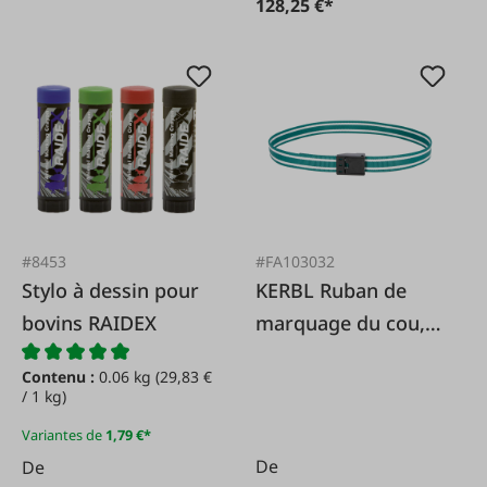
128,25 €*
#8453
#FA103032
Stylo à dessin pour
KERBL Ruban de
bovins RAIDEX
marquage du cou,
130 cm
Contenu :
0.06 kg
(29,83 €
/ 1 kg)
Variantes de
1,79 €*
De
De