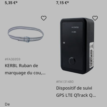
5,35 €*
7,15 €*
#FA36959
KERBL Ruban de
marquage du cou,
120 cm
#FA131480
Dispositif de suivi
GPS LTE QTrack Q4
(solo)
De