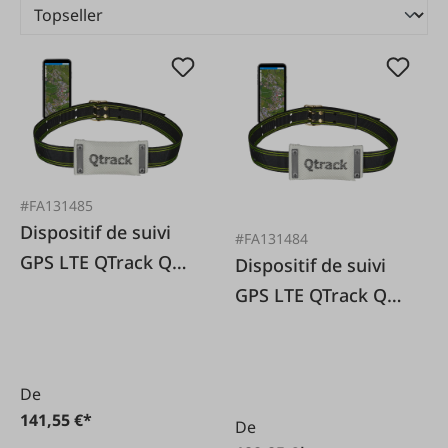
#FA131485
Dispositif de suivi
#FA131484
GPS LTE QTrack Q4
Dispositif de suivi
avec support et
GPS LTE QTrack Q4
tapis de
avec support
chargement
De
141,55 €*
De