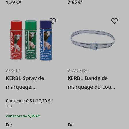
7,65 €*
1,79 €*
#63112
#FA125880
KERBL Spray de
KERBL Bande de
marquage
marquage du cou
TopMarker
135 cm
Contenu :
0.5 l
(10,70 € /
1 l)
Variantes de
5,35 €*
De
De