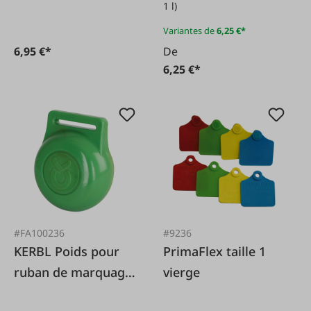
1 l)
Variantes de
6,25 €*
6,95 €*
De
6,25 €*
#FA100236
#9236
KERBL Poids pour
PrimaFlex taille 1
ruban de marquage
vierge
du cou