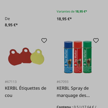
Variantes de
18,95 €*
De
18,95 €*
8,95 €*
#67113
#67093
KERBL Étiquettes de
KERBL Spray de
cou
marquage des
moutons
Contenu :
0.5 l
(17,64 € /