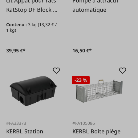
cit Appât pour rats
Pompe à attractif
RatStop DF Block 50
automatique
3 kg*
Contenu :
3 kg
(13,32 € /
1 kg)
39,95 €*
16,50 €*
-23 %
#FA33373
#FA105086
KERBL Station
KERBL Boîte piège