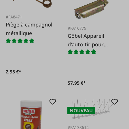
#FA8471
Piège à campagnol
#FA16779
métallique
Göbel Appareil
d'auto-tir pour
campagnols
2,95 €*
57,95 €*
NOUVEAU
#FA133614