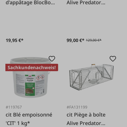
d'appâtage BlocBox
Alive Predator
Bora
Super
19,95 €*
99,00 €*
129,00 €*
Sachkundenachweis!
#119767
#FA131199
cit Blé empoisonné
cit Piège à boîte
'CIT' 1 kg*
Alive Predator