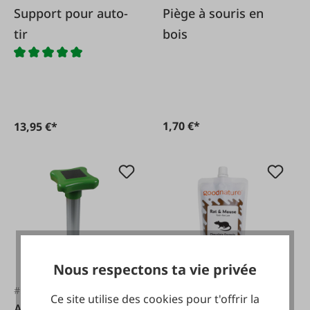
Support pour auto-
Piège à souris en
tir
bois
1,70 €*
13,95 €*
Nous respectons ta vie privée
#FA60253
#FA110497
Ce site utilise des cookies pour t'offrir la
Anti-taupe solaire
Attractif chocolat