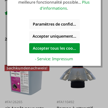
meilleure fonctionnalité possible...
Plus
200g
d'informations
.
Contenu :
0.2 kg
(58,25 €
/ 1 kg)
Paramètres de confidentialité
Accepter uniquement les cookies foncti
De
20,95 €*
11,65 €*
Accepter tous les cookies
- Service: Impressum
Sachkundenachweis!
#FA126265
#FA110492