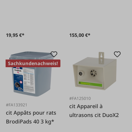
Super 120 cm
19,95 €*
155,00 €*
Sachkundenachweis!
#FA125010
#FA133921
cit Appareil à
cit Appâts pour rats
ultrasons cit DuoX2
BrodiPads 40 3 kg*