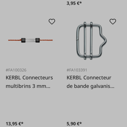
3,95 €*
#FA100326
#FA103391
KERBL Connecteurs
KERBL Connecteur
multibrins 3 mm
de bande galvanisé
Litzclip® en acier
20 mm, 5 pièces.
inoxydable, lot de
10
13,95 €*
5,90 €*