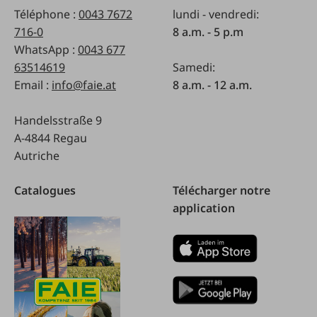
Téléphone :
0043 7672
lundi - vendredi:
716-0
8 a.m. - 5 p.m
WhatsApp :
0043 677
63514619
Samedi:
Email :
info@faie.at
8 a.m. - 12 a.m.
Handelsstraße 9
A-4844 Regau
Autriche
Catalogues
Télécharger notre
application