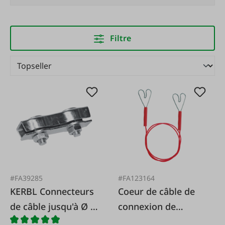
Filtre
#FA39285
#FA123164
KERBL Connecteurs
Coeur de câble de
de câble jusqu'à Ø 6
connexion de
mm, galvanisés
clôture