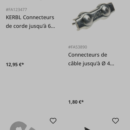
#FA123477
KERBL Connecteurs
de corde jusqu'à 6
mm Litzclip® en
acier inoxydable lot
#FA53890
de 5
Connecteurs de
câble jusqu'à Ø 4
12,95 €*
mm, galvanisés
1,80 €*