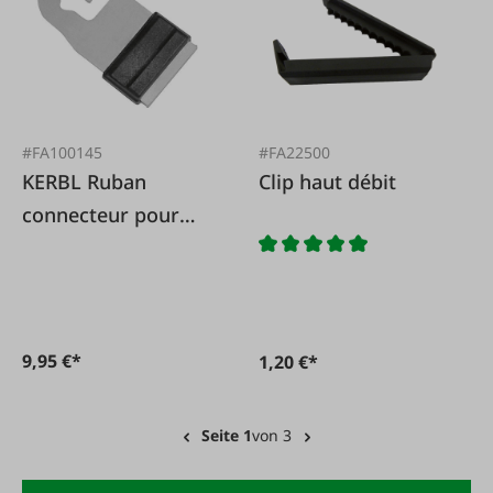
#FA100145
#FA22500
KERBL Ruban
Clip haut débit
connecteur pour
poignée de portail
10-20 mm, 4 pièces.
9,95 €*
1,20 €*
Seite 1
von 3