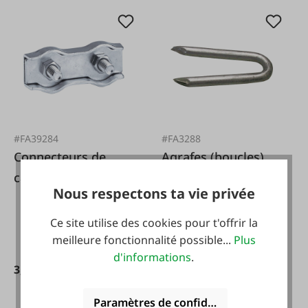
#FA39284
#FA3288
Connecteurs de
Agrafes (boucles)
câble jusqu'à Ø 6
Nous respectons ta vie privée
mm, acier
inoxydable
Ce site utilise des cookies pour t'offrir la
meilleure fonctionnalité possible...
Plus
d'informations
.
3,20 €*
10,95 €*
Paramètres de confidentialité