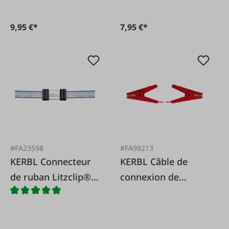
9,95 €*
7,95 €*
#FA23598
#FA98213
KERBL Connecteur
KERBL Câble de
de ruban Litzclip®,
connexion de
20 mm, 5 pièces.
clôture