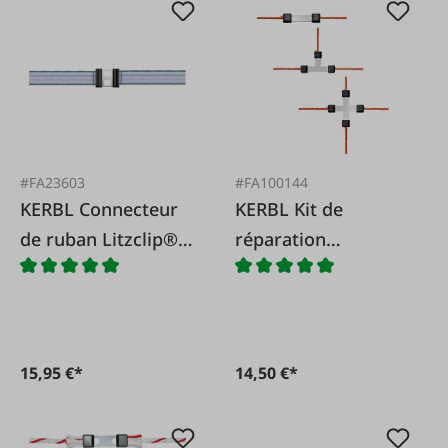
#FA23603
#FA100144
KERBL Connecteur
KERBL Kit de
de ruban Litzclip®,
réparation
40 mm, 5 pièces.
Litzclip®, 8 pièces
15,95 €*
14,50 €*