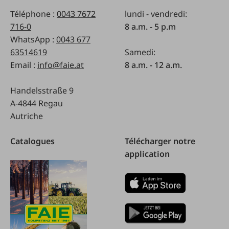
Téléphone :
0043 7672
lundi - vendredi:
716-0
8 a.m. - 5 p.m
WhatsApp :
0043 677
63514619
Samedi:
Email :
info@faie.at
8 a.m. - 12 a.m.
Handelsstraße 9
A-4844 Regau
Autriche
Catalogues
Télécharger notre
application