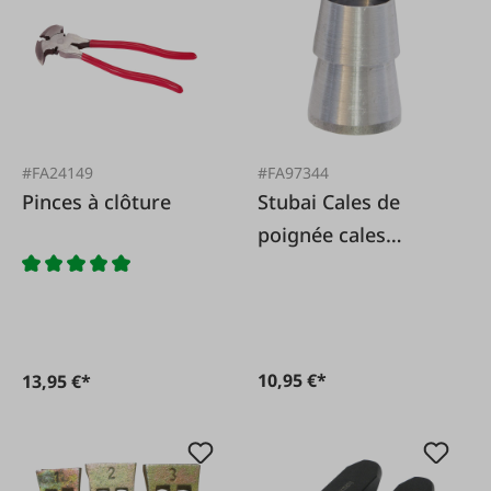
#FA24149
#FA97344
Pinces à clôture
Stubai Cales de
poignée cales
d'anneau en métal
10 pièces
10,95 €*
13,95 €*