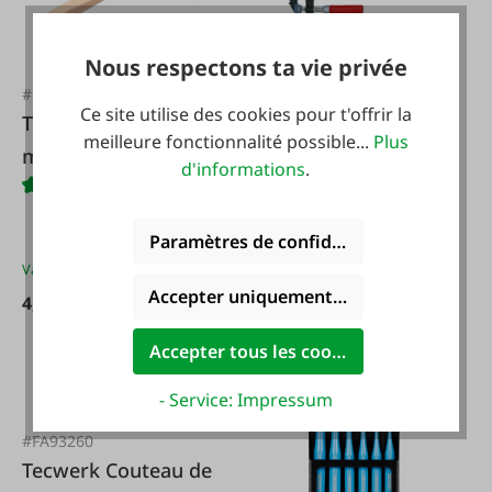
Nous respectons ta vie privée
#57248
#FA28565
Ce site utilise des cookies pour t'offrir la
Tecwerk Brosse
Jeu de pinces à vis
meilleure fonctionnalité possible...
Plus
métallique à main
Hobby
d'informations
.
en acier inoxydable
Paramètres de confidentialité
Variantes de
4,99 €*
Accepter uniquement les cookies foncti
4,99 €*
21,50 €*
Accepter tous les cookies
- Service: Impressum
#FA93260
Tecwerk Couteau de