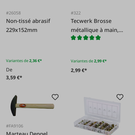
#26058
#322
Non-tissé abrasif
Tecwerk Brosse
229x152mm
métallique à main,
fil d'acier
Variantes de
2,36 €*
Variantes de
2,99 €*
De
2,99 €*
3,59 €*
#FA9106
Marteau Dengel