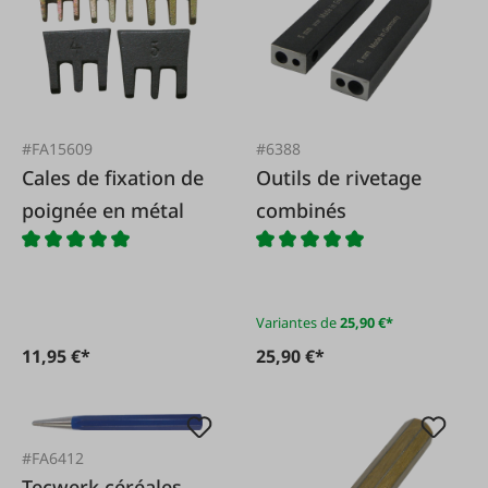
#FA15609
#6388
Cales de fixation de
Outils de rivetage
poignée en métal
combinés
Variantes de
25,90 €*
11,95 €*
25,90 €*
#FA6412
Tecwerk céréales