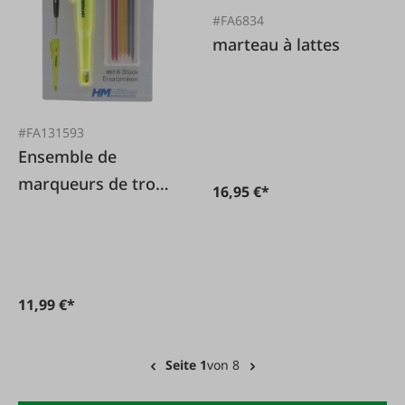
#FA6834
marteau à lattes
#FA131593
Ensemble de
marqueurs de trous
16,95 €*
de profondeur HM
11,99 €*
Seite 1
von 8