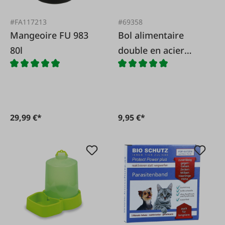
#FA117213
#69358
Mangeoire FU 983
Bol alimentaire
80l
double en acier
inoxydable
29,99 €*
9,95 €*