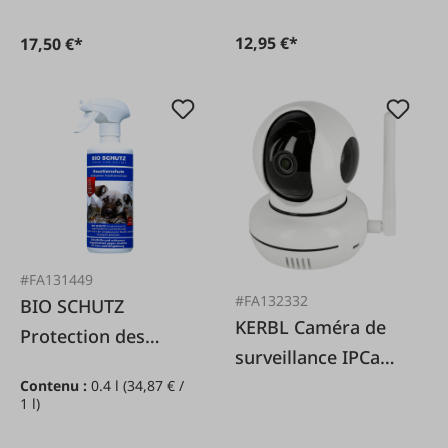
12,95 €*
17,50 €*
#FA131449
#FA132332
BIO SCHUTZ
KERBL Caméra de
Protection des
surveillance IPCam
animaux
pour animaux de
Contenu :
0.4 l
(34,87 € /
domestiques 400 ml
1 l)
compagnie