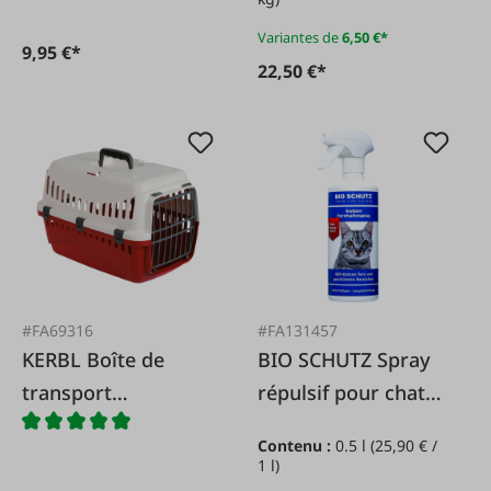
Variantes de
6,50 €*
9,95 €*
22,50 €*
#FA69316
#FA131457
KERBL Boîte de
BIO SCHUTZ Spray
transport
répulsif pour chats
d'expédition
500 ml
Contenu :
0.5 l
(25,90 € /
1 l)