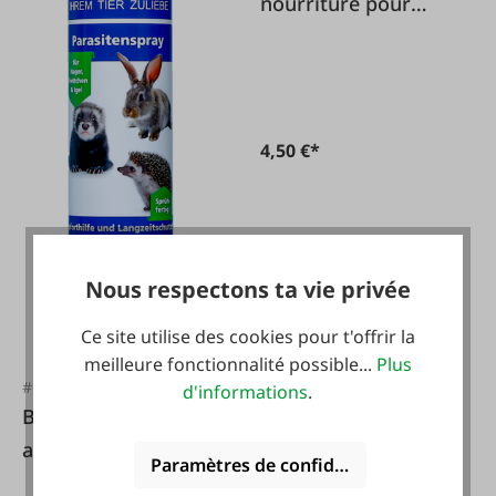
nourriture pour
chat
4,50 €*
Nous respectons ta vie privée
Ce site utilise des cookies pour t'offrir la
meilleure fonctionnalité possible...
Plus
#FA131454
d'informations
.
BIO SCHUTZ Spray
anti-parasites pour
Paramètres de confidentialité
rongeurs, hérissons