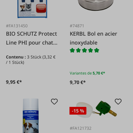
#FA131450
#74871
BIO SCHUTZ Protect
KERBL Bol en acier
Line PHI pour chats
inoxydable
et petits chiens
Contenu :
3 Stück
(3,32 €
/ 1 Stück)
Variantes de
5,70 €*
9,95 €*
9,70 €*
-15 %
#FA121732