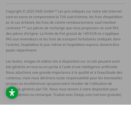
Copyright © 2025 FAIE GmbH * Les prix indiqués sur notre site Internet
sont en euros et comprennent la TVA autrichienne, les frais d'expédition
et, le cas échéant, les frais de contre-remboursement, sauf mention
contraire ** Les pièces de rechange que nous proposons ne sont PAS
des pièces d'origine. La limite de fret gratuit de 149 EUR ne s'applique
PAS aux revendeurs et les frais de transport forfaitaires (indiqués dans
l'article), l'expédition le jour même et l'expédition express doivent être
payés séparément.
Les textes, images et vidéos mis à disposition sur ce site peuvent avoir
été générés en tout ou en partie à l'aide d'une intelligence artificielle.
Nous attachons une grande importance à la qualité et à l'exactitude des
contenus, mais nous déclinons toute responsabilité pour les éventuelles
erreurs ou incohérences qui pourraient résulter de l'utilisation de
contenus générés par l'IA. Nous nous tenons à votre disposition pour
toute question ou remarque. Traduit avec DeepL.com (version gratuite)
Conditions générales de vente
Protection des données
Mentions légales
Barrierefreiheitserklärung
Widerruf