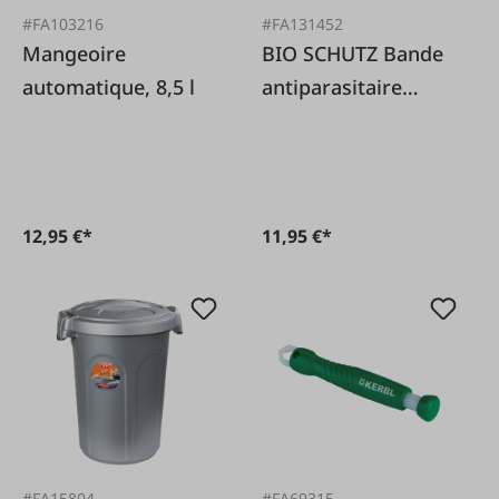
#FA103216
#FA131452
Mangeoire
BIO SCHUTZ Bande
automatique, 8,5 l
antiparasitaire
Protect Power Plus
Cat
12,95 €*
11,95 €*
#FA15804
#FA69315