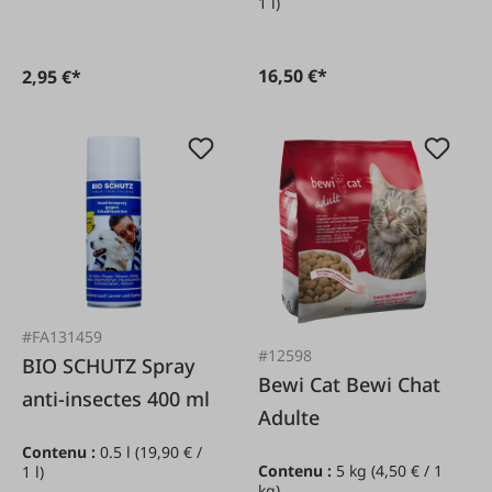
1 l)
16,50 €*
2,95 €*
#FA131459
#12598
BIO SCHUTZ Spray
Bewi Cat Bewi Chat
anti-insectes 400 ml
Adulte
Contenu :
0.5 l
(19,90 € /
Contenu :
5 kg
(4,50 € / 1
1 l)
kg)