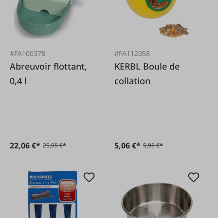
#FA100378
#FA112058
Abreuvoir flottant,
KERBL Boule de
0,4 l
collation
22,06 €*
5,06 €*
25,95 €*
5,95 €*