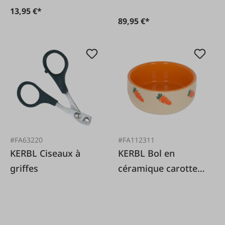
13,95 €*
89,95 €*
#FA63220
#FA112311
KERBL Ciseaux à
KERBL Bol en
griffes
céramique carotte,
250 ml