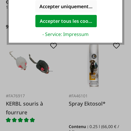
Contenu :
0.15 l
(66,33 € /
et furets
Accepter uniquement les cookies foncti
1 l)
Accepter tous les cookies
9,95 €*
- Service: Impressum
#FA76917
#FA46101
KERBL souris à
Spray Ektosol*
fourrure
Contenu :
0.25 l
(66,00 € /