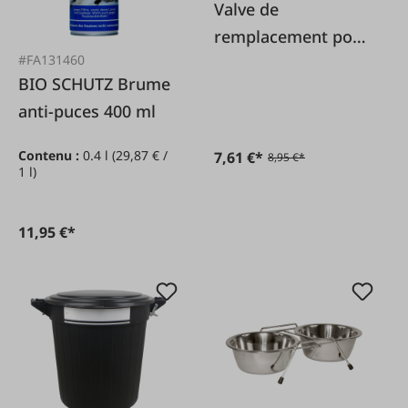
Valve de
remplacement pour
#FA131460
abreuvoir flotteur
BIO SCHUTZ Brume
volaille 0,4l
anti-puces 400 ml
Contenu :
0.4 l
(29,87 € /
7,61 €*
8,95 €*
1 l)
11,95 €*