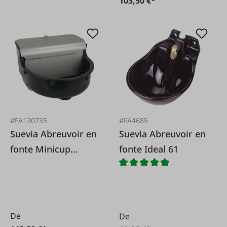
103,50 €*
#FA130735
#FA4685
Suevia Abreuvoir en
Suevia Abreuvoir en
fonte Minicup
fonte Ideal 61
chauffé Mod. 127K-
H
De
De