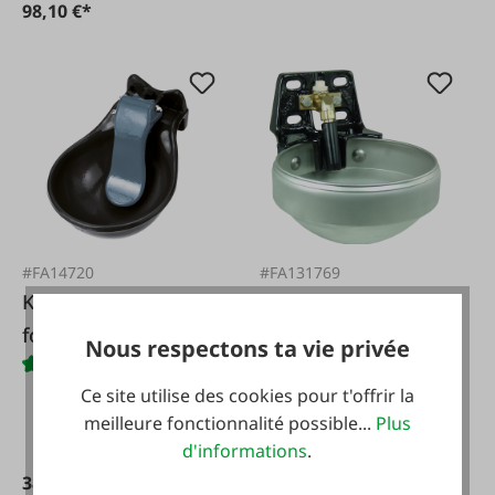
98,10 €*
#FA14720
#FA131769
KERBL Abreuvoir en
Suevia Abreuvoir
fonte
modèle 1200-MS
Nous respectons ta vie privée
Ce site utilise des cookies pour t'offrir la
meilleure fonctionnalité possible...
Plus
d'informations
.
De
38,95 €*