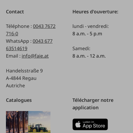
Contact
Heures d'ouverture:
Téléphone :
0043 7672
lundi - vendredi:
716-0
8 a.m. - 5 p.m
WhatsApp :
0043 677
63514619
Samedi:
Email :
info@faie.at
8 a.m. - 12 a.m.
Handelsstraße 9
A-4844 Regau
Autriche
Catalogues
Télécharger notre
application