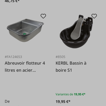
46,75 €*
#FA124653
#8505
Abreuvoir flotteur 4
KERBL Bassin à
litres en acier
boire S1
inoxydable
Variantes de
19,95 €*
De
19,95 €*