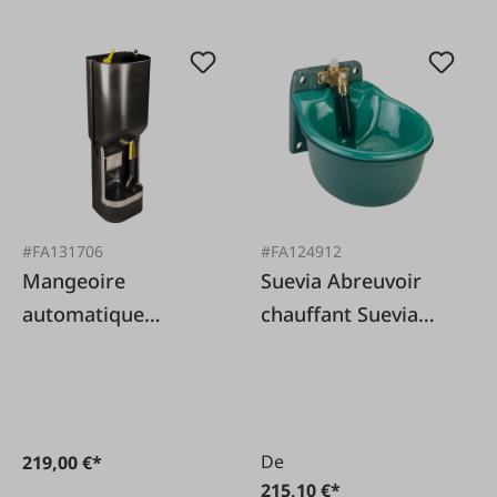
#FA131706
#FA124912
Mangeoire
Suevia Abreuvoir
automatique
chauffant Suevia
GrowFeeder Maxi
modèle 46
De
219,00 €*
215,10 €*