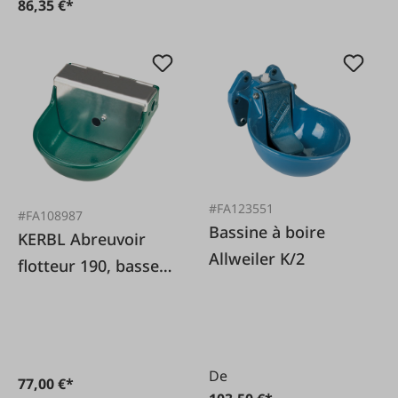
86,35 €*
#FA123551
#FA108987
Bassine à boire
KERBL Abreuvoir
Allweiler K/2
flotteur 190, basse
pression
De
77,00 €*