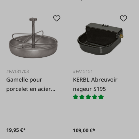
#FA131703
#FA15151
Gamelle pour
KERBL Abreuvoir
porcelet en acier
nageur S195
inoxydable
19,95 €*
109,00 €*