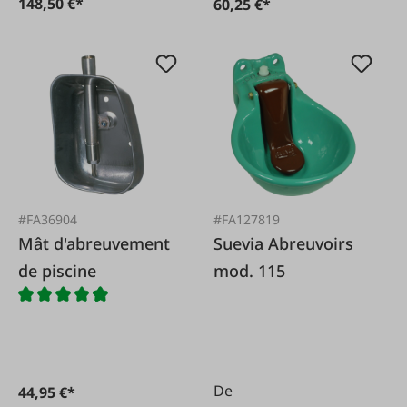
148,50 €*
60,25 €*
#FA36904
#FA127819
Mât d'abreuvement
Suevia Abreuvoirs
de piscine
mod. 115
De
44,95 €*