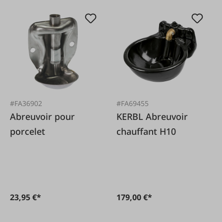
#FA36902
#FA69455
Abreuvoir pour
KERBL Abreuvoir
porcelet
chauffant H10
23,95 €*
179,00 €*