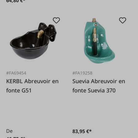
64,80 €*
#FA69454
#FA19258
KERBL Abreuvoir en
Suevia Abreuvoir en
fonte G51
fonte Suevia 370
De
83,95 €*