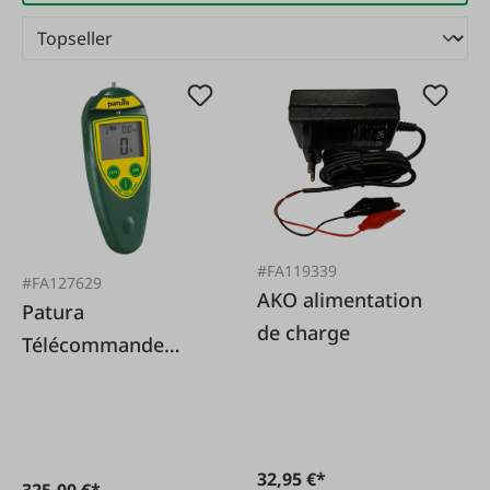
#FA119339
#FA127629
AKO alimentation
Patura
de charge
Télécommande
pour électrificateurs
de clôture
32,95 €*
325,00 €*