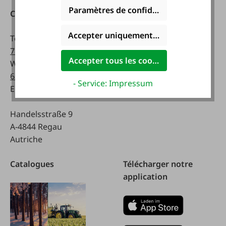
Paramètres de confidentialité
Contact
Heures d'ouverture:
Accepter uniquement les cookies foncti
Téléphone :
0043 7672
lundi - vendredi:
716-0
8 a.m. - 5 p.m
Accepter tous les cookies
WhatsApp :
0043 677
63514619
Samedi:
- Service: Impressum
Email :
info@faie.at
8 a.m. - 12 a.m.
Handelsstraße 9
A-4844 Regau
Autriche
Catalogues
Télécharger notre
application