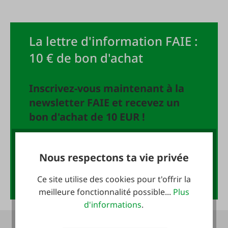
La lettre d'information FAIE :
10 € de bon d'achat
Inscrivez-vous maintenant à la
newsletter FAIE et recevez un
bon d'achat de 10 EUR !
Adresse e-mail
*
Nous respectons ta vie privée
Anmelden
Ce site utilise des cookies pour t'offrir la
meilleure fonctionnalité possible...
Plus
d'informations
.