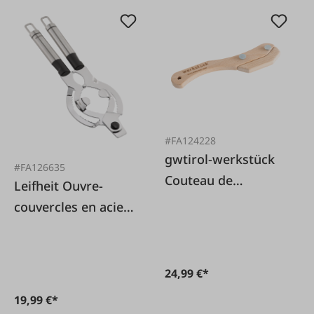
#FA124228
gwtirol-werkstück
#FA126635
Couteau de
Leifheit Ouvre-
boulanger
couvercles en acier
inoxydable
24,99 €*
19,99 €*