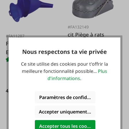
#FA132149
cit Piège à rats
#FA11287
ratStop
Fackelmann
Nous respectons ta vie privée
Ensemble
d'entonnoirs, 3
Ce site utilise des cookies pour t'offrir la
pièces.
meilleure fonctionnalité possible...
Plus
d'informations
.
9,50 €*
4,99 €*
Paramètres de confidentialité
Accepter uniquement les cookies foncti
Accepter tous les cookies