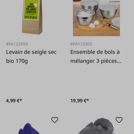
#FA122659
#FA123305
Levain de seigle sec
Ensemble de bols à
bio 170g
mélanger 3 pièces.
en acier inoxydable
4,99 €*
19,99 €*