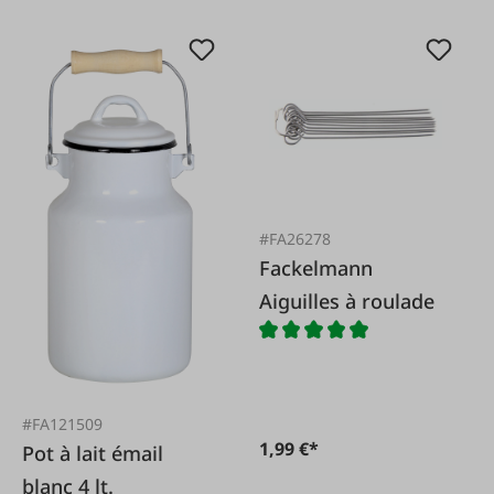
#FA26278
Fackelmann
Aiguilles à roulade
#FA121509
1,99 €*
Pot à lait émail
blanc 4 lt.