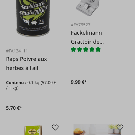
#FA73527
Fackelmann
Grattoir de
nettoyage
#FA134111
Raps Poivre aux
herbes à l'ail
9,99 €*
Contenu :
0.1 kg
(57,00 €
/ 1 kg)
5,70 €*