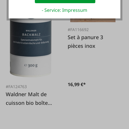
- Service: Impressum
#FA116692
Set à panure 3
pièces inox
16,99 €*
#FA124763
Waldner Malt de
cuisson bio boîte
300g