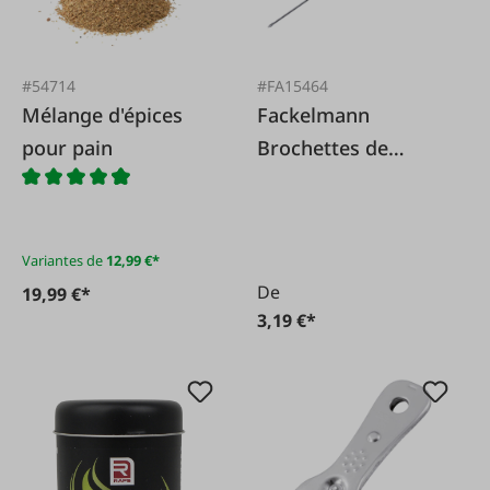
#54714
#FA15464
Mélange d'épices
Fackelmann
pour pain
Brochettes de
grillades en inox
Variantes de
12,99 €*
De
19,99 €*
3,19 €*