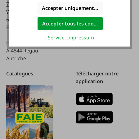
716-0
8 a.m. - 5 p.m
Accepter uniquement les cookies foncti
WhatsApp :
0043 677
63514619
Samedi:
Accepter tous les cookies
Email :
info@faie.at
8 a.m. - 12 a.m.
- Service: Impressum
Handelsstraße 9
A-4844 Regau
Autriche
Catalogues
Télécharger notre
application