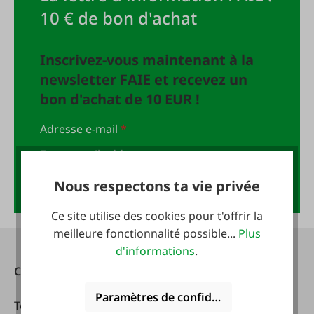
10 € de bon d'achat
Inscrivez-vous maintenant à la
newsletter FAIE et recevez un
bon d'achat de 10 EUR !
Adresse e-mail
*
Nous respectons ta vie privée
Anmelden
Ce site utilise des cookies pour t'offrir la
meilleure fonctionnalité possible...
Plus
d'informations
.
Contact
Heures d'ouverture:
Paramètres de confidentialité
Téléphone :
0043 7672
lundi - vendredi: