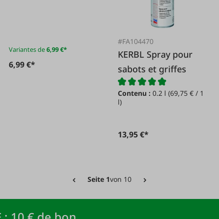
#FA104470
Variantes de
6,99 €*
KERBL Spray pour
6,99 €*
sabots et griffes
Contenu :
0.2 l
(69,75 € / 1
l)
13,95 €*
Seite 1
von 10
 : 10 € de bon