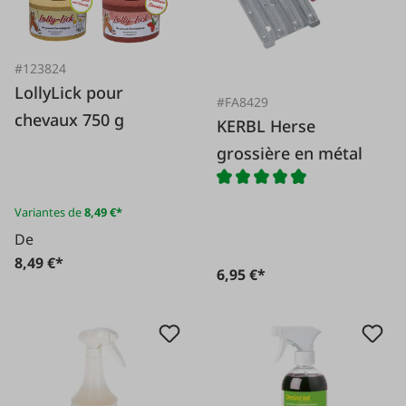
#123824
LollyLick pour
#FA8429
chevaux 750 g
KERBL Herse
grossière en métal
Variantes de
8,49 €*
De
8,49 €*
6,95 €*