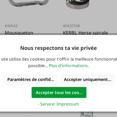
#40643
#FA37598
Mousqueton
KERBL Herse spirale
pompiers
Nous respectons ta vie privée
 site utilise des cookies pour t'offrir la meilleure fonctionnal
possible...
Plus d'informations
.
Variantes de
1,19 €*
6,99 €*
2,99 €*
Paramètres de confidentialité
Accepter uniquement les 
Accepter tous les cookies
#123834
- Service: Impressum
Corde de plomb