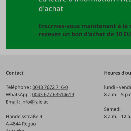
d'achat
Inscrivez-vous maintenant à la 
recevez un bon d'achat de 10 EU
Contact
Heures d'ou
Téléphone :
0043 7672 716-0
lundi - vend
WhatsApp :
0043 677 63514619
8 a.m. - 5 p
Email :
info@faie.at
Samedi:
Handelsstraße 9
8 a.m. - 12 a
A-4844 Regau
Autriche