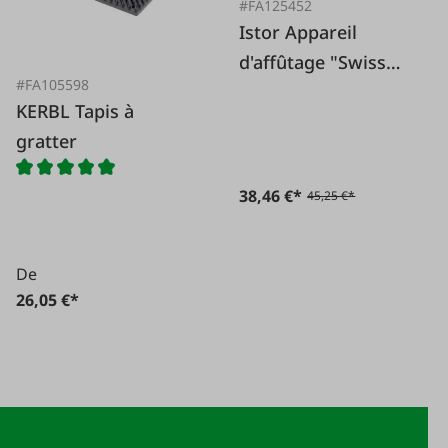
#FA125452
Istor Appareil
d'affûtage "Swiss
#FA105598
Sharpener"
KERBL Tapis à
Professionnel
gratter
38,46 €*
45,25 €*
De
26,05 €*