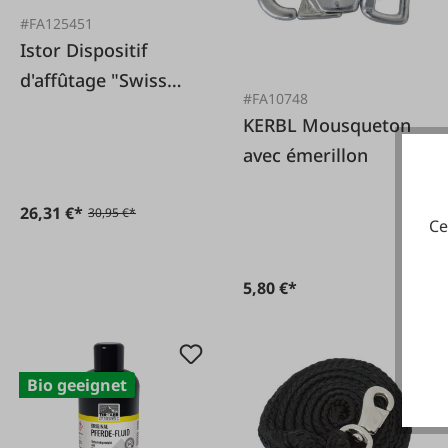
#FA125451
Istor Dispositif
d'affûtage "Swiss
#FA10748
Sharpener" standard
KERBL Mousqueton
avec émerillon
26,31 €*
30,95 €*
Ce
5,80 €*
Bio geeignet