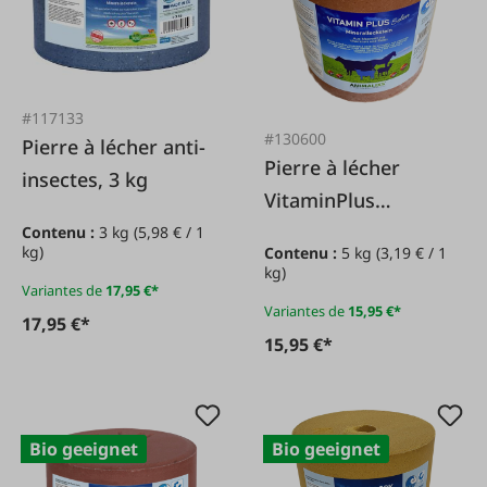
#117133
#130600
Pierre à lécher anti-
Pierre à lécher
insectes, 3 kg
VitaminPlus
Sélénium 5 kg
Contenu :
3 kg
(5,98 € / 1
kg)
Contenu :
5 kg
(3,19 € / 1
kg)
Variantes de
17,95 €*
Variantes de
15,95 €*
17,95 €*
15,95 €*
Bio geeignet
Bio geeignet