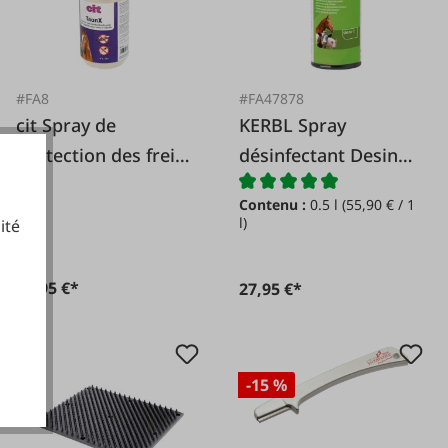
#FA8
#FA47878
cit Spray de
KERBL Spray
protection des freins
désinfectant Desino
Taon-X *
Iode*
Contenu :
0.5 l
(55,90 € / 1
l)
ité
37,95 €*
27,95 €*
cookies fonctionnels
-15 %