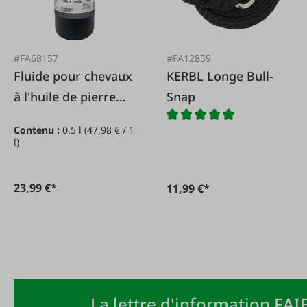
#FA68157
#FA12859
Fluide pour chevaux
KERBL Longe Bull-
à l'huile de pierre
Snap
tyrolienne
Contenu :
0.5 l
(47,98 € / 1
l)
23,99 €*
11,99 €*
La lettre d'information FAIE