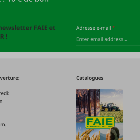
newsletter FAIE et
Adresse e-mail
*
R !
verture:
Catalogues
redi:
.m
.m.