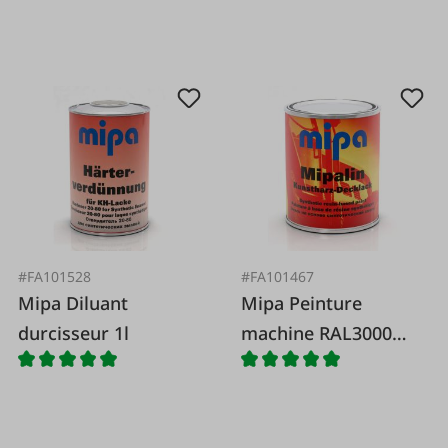
#FA101528
#FA101467
Mipa Diluant
Mipa Peinture
durcisseur 1l
machine RAL3000
rouge feu