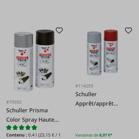
#114259
Schuller
#79592
Apprêt/apprêt
Schuller Prisma
adhésif antirouille
Color Spray Haute
Prisma Tech
Température 600°
Contenu :
0.4 l
(23,15 € / 1
Variantes de
8,07 €*