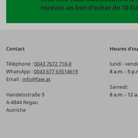
recevez un bon d'achat de 10 EU
Contact
Heures d'ou
Téléphone :
0043 7672 716-0
lundi - vend
WhatsApp :
0043 677 63514619
8 a.m. - 5 p
Email :
info@faie.at
Samedi:
Handelsstraße 9
8 a.m. - 12 a
A-4844 Regau
Autriche