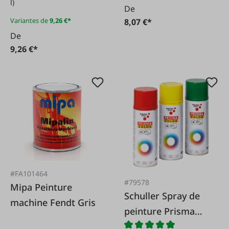
l)
De
Variantes de
9,26 €*
8,07 €*
De
9,26 €*
#FA101464
#79578
Mipa Peinture
Schuller Spray de
machine Fendt Gris
peinture Prisma
Color