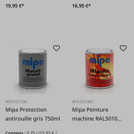
19,95 €*
16,95 €*
#FA101536
#FA101481
Mipa Protection
Mipa Peinture
antirouille gris 750ml
machine RAL5010
bleu gentiane
Contenu :
0.75 l
(15,93 € /