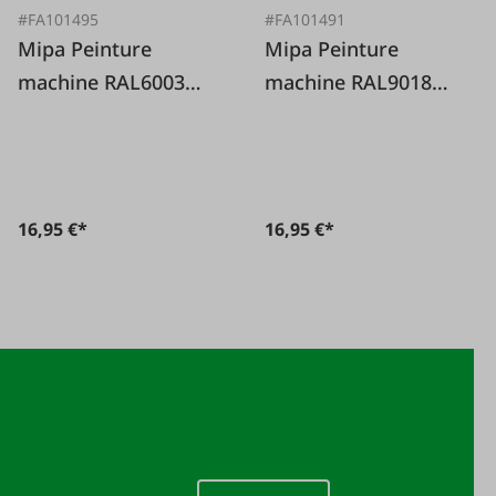
#FA101495
#FA101491
Mipa Peinture
Mipa Peinture
machine RAL6003
machine RAL9018
vert olive
blanc papyrus
16,95 €*
16,95 €*