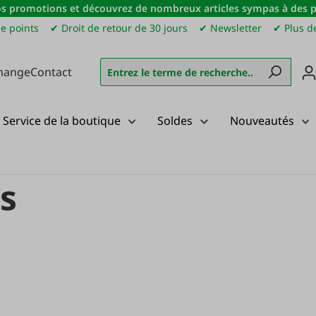
s promotions et découvrez de nombreux articles sympas à des pri
e points
✔ Droit de retour de 30 jours
✔ Newsletter
✔ Plus de
hange
Contact
Service de la boutique
Soldes
Nouveautés
ernis
is