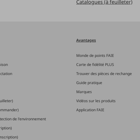
Catalogues (à feuilleter)
Avantages
Monde de points FAIE
aison
Carte de fidélité PLUS
actation
Trouver des pièces de rechange
Guide pratique
Marques
illeter)
Vidéos sur les produits
commander)
Application FAIE
otection de l'environnement
ription)
nscription)