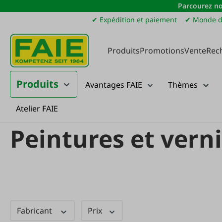
Parcourez no
sser au contenu principal
Passer à la recherche
Passer à la navigation principale
✔ Expédition et paiement
✔ Monde d
Produits
Promotions
Vente
Rec
Produits
Avantages FAIE
Thèmes
Atelier FAIE
Produits
Maison, cour et jardin
Peintures et vernis
Peintures et v
Peintures et vern
Fabricant
Prix