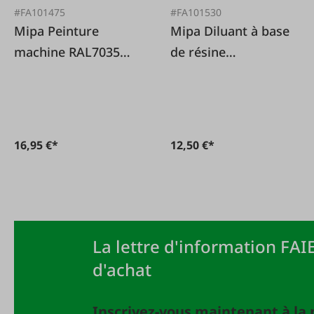
#FA101475
#FA101530
Mipa Peinture
Mipa Diluant à base
machine RAL7035
de résine
gris clair
synthétique à
tartiner 1l
16,95 €*
12,50 €*
La lettre d'information FAIE
d'achat
Inscrivez-vous maintenant à la 