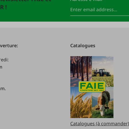
R !
verture:
Catalogues
redi:
.m
.m.
Catalogues (à commander