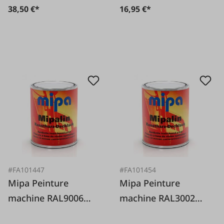
38,50 €*
16,95 €*
#FA101447
#FA101454
Mipa Peinture
Mipa Peinture
machine RAL9006
machine RAL3002
aluminium blanc
rouge feu