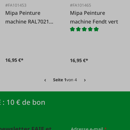
#FA101453
#FA101465
Mipa Peinture
Mipa Peinture
machine RAL7021
machine Fendt vert
gris noir
16,95 €*
16,95 €*
Seite 1
von 4
 : 10 € de bon
newsletter FAIE et
Adresse e-mail
*