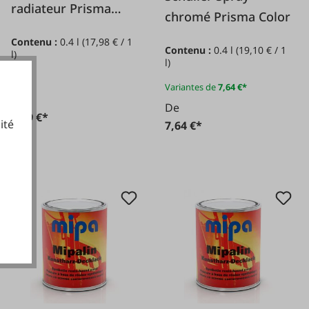
radiateur Prisma
chromé Prisma Color
Color
Contenu :
0.4 l
(17,98 € / 1
Contenu :
0.4 l
(19,10 € / 1
l)
l)
Variantes de
7,64 €*
De
De
7,19 €*
ité
7,64 €*
cookies fonctionnels