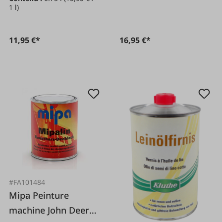
1 l)
11,95 €*
16,95 €*
#FA101484
Mipa Peinture
machine John Deere