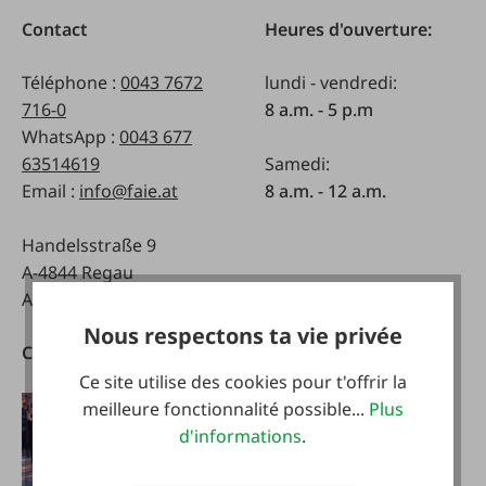
Contact
Heures d'ouverture:
Téléphone :
0043 7672
lundi - vendredi:
716-0
8 a.m. - 5 p.m
WhatsApp :
0043 677
63514619
Samedi:
Email :
info@faie.at
8 a.m. - 12 a.m.
Handelsstraße 9
A-4844 Regau
Autriche
Nous respectons ta vie privée
Catalogues
Télécharger notre
application
Ce site utilise des cookies pour t'offrir la
meilleure fonctionnalité possible...
Plus
d'informations
.