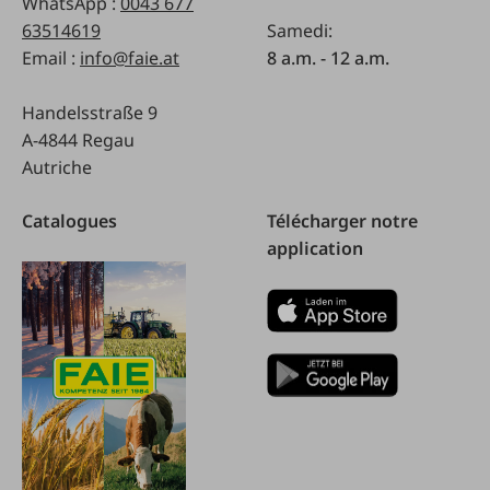
WhatsApp :
0043 677
63514619
Samedi:
Email :
info@faie.at
8 a.m. - 12 a.m.
Handelsstraße 9
A-4844 Regau
Autriche
Catalogues
Télécharger notre
application