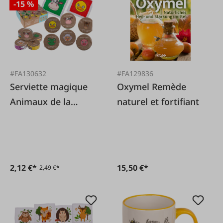
-15 %
#FA130632
#FA129836
Serviette magique
Oxymel Remède
Animaux de la
naturel et fortifiant
ferme
2,12 €*
15,50 €*
2,49 €*