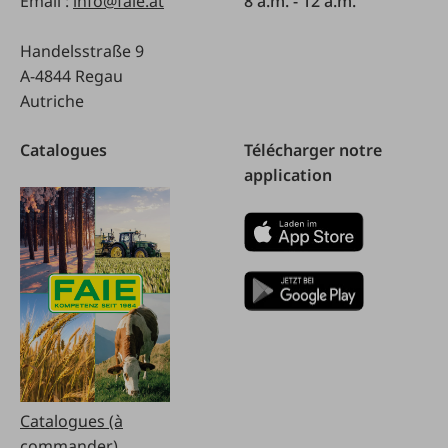
Email :
info@faie.at
8 a.m. - 12 a.m.
Handelsstraße 9
A-4844 Regau
Autriche
Catalogues
Télécharger notre
application
Catalogues (à
commander)