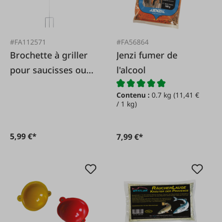
#FA112571
#FA56864
Brochette à griller
Jenzi fumer de
pour saucisses ou
l'alcool
guimauve
Contenu :
0.7 kg
(11,41 €
/ 1 kg)
5,99 €*
7,99 €*