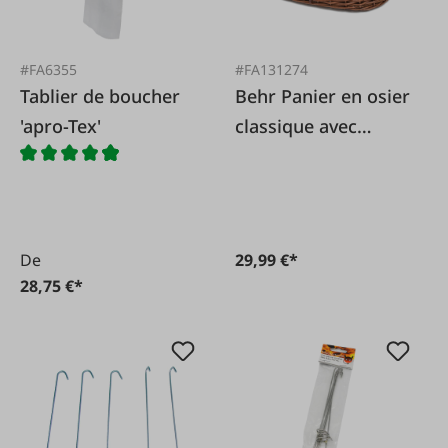
#FA6355
#FA131274
Tablier de boucher
Behr Panier en osier
'apro-Tex'
classique avec
sangle -
spécialement pour
la cueillette des
champignons
De
29,99 €*
28,75 €*