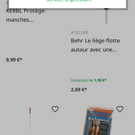
#FA57414
KERBL Protège-
manches
imperméable 100%
#131249
polyester
Behr Le liège flotte
autour avec une
fente
9,99 €*
Variantes de
1,99 €*
2,69 €*