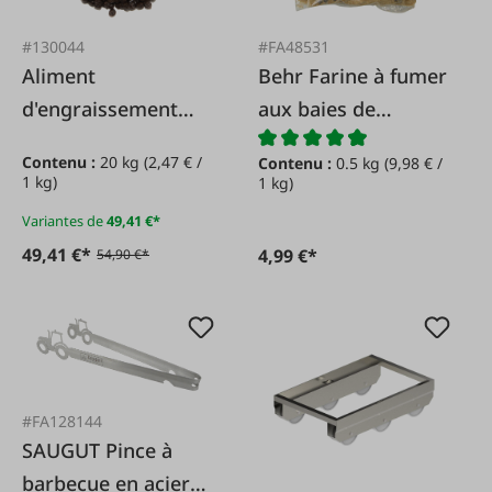
#130044
#FA48531
Aliment
Behr Farine à fumer
d'engraissement
aux baies de
Truite Float Star
genièvre 500 g.
Contenu :
20 kg
(2,47 € /
Contenu :
0.5 kg
(9,98 € /
flottant
1 kg)
1 kg)
Variantes de
49,41 €*
49,41 €*
4,99 €*
54,90 €*
#FA128144
SAUGUT Pince à
barbecue en acier