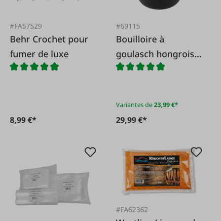
#FA57529
#69115
Behr Crochet pour
Bouilloire à
fumer de luxe
goulasch hongroise
originale
Variantes de
23,99 €*
8,99 €*
29,99 €*
#FA62362