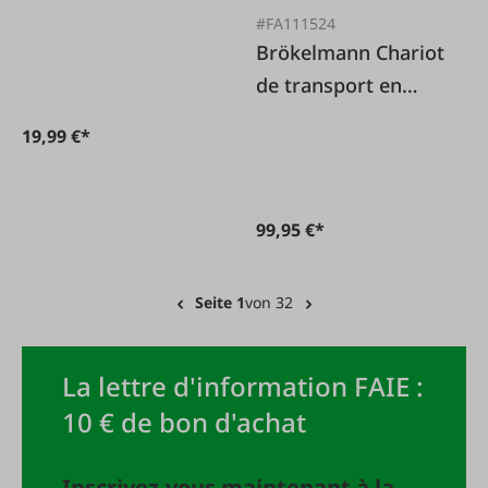
inoxydable de
#FA111524
Brökelmann Chariot
qualité alimentaire
de transport en
Tracteur - 31cm
acier inoxydable
19,99 €*
pour caisses à
viande Euro
99,95 €*
Seite 1
von 32
La lettre d'information FAIE :
10 € de bon d'achat
Inscrivez-vous maintenant à la