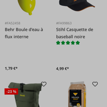
#FA52458
#FA99863
Behr Boule d'eau à
Stihl Casquette de
flux interne
baseball noire
1,79 €*
4,99 €*
-23 %