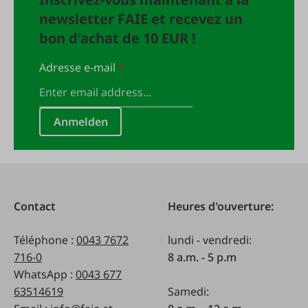
newsletter FAIE et recevez un
bon d'achat de 10 EUR !
Adresse e-mail
*
Anmelden
Contact
Heures d'ouverture:
Téléphone :
0043 7672
lundi - vendredi:
716-0
8 a.m. - 5 p.m
WhatsApp :
0043 677
63514619
Samedi: