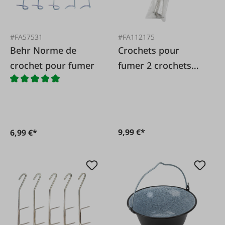
#FA57531
#FA112175
Behr Norme de
Crochets pour
crochet pour fumer
fumer 2 crochets
ronds, paquet de 5
pièces
9,99 €*
6,99 €*