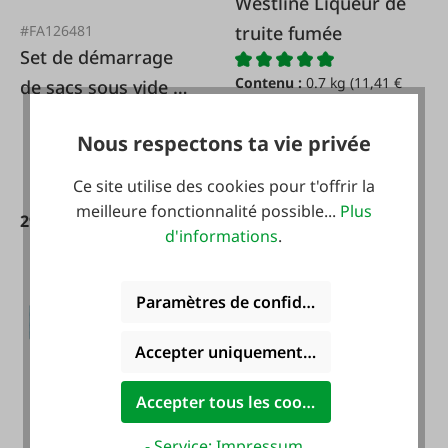
Westline Liqueur de
truite fumée
#FA126481
Set de démarrage
Contenu :
0.7 kg
(11,41 €
de sacs sous vide 3
/ 1 kg)
pcs.
Nous respectons ta vie privée
7,99 €*
Ce site utilise des cookies pour t'offrir la
meilleure fonctionnalité possible...
Plus
29,99 €*
d'informations
.
Paramètres de confidentialité
Accepter uniquement les cookies foncti
Accepter tous les cookies
- Service: Impressum