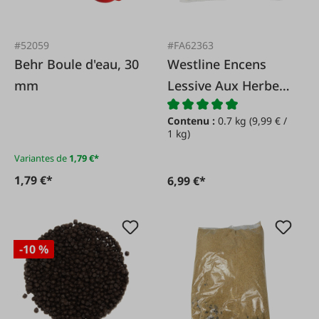
#52059
#FA62363
Behr Boule d'eau, 30
Westline Encens
mm
Lessive Aux Herbes
de Provence
Contenu :
0.7 kg
(9,99 € /
1 kg)
Variantes de
1,79 €*
1,79 €*
6,99 €*
-10 %