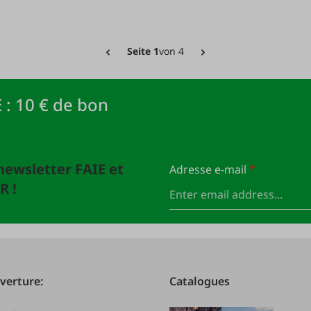
Seite 1
von 4
 : 10 € de bon
newsletter FAIE et
Adresse e-mail
*
R !
verture:
Catalogues