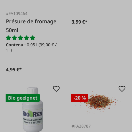
#FA109464
Présure de fromage
3,99 €*
50ml
Contenu :
0.05 l
(99,00 € /
1 l)
4,95 €*
Bio geeignet
-20 %
#FA38787