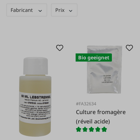
Fabricant
Prix
Bio geeignet
#FA32634
Culture fromagère
(réveil acide)