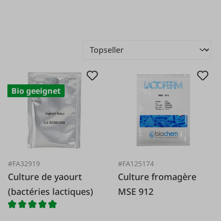
Bio geeignet
#FA32919
#FA125174
Culture de yaourt
Culture fromagère
(bactéries lactiques)
MSE 912