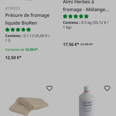
Almi Herbes à
#108523
fromage - Mélange
Présure de fromage
italien
liquide BioRen
Contenu :
0.5 kg
(35,12 € /
1 kg)
Contenu :
0.1 l
(125,00 € /
1 l)
17,56 €*
21,95 €*
Variantes de
12,50 €*
12,50 €*