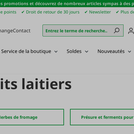
s promotions et découvrez de nombreux articles sympas à des pri
e points
✔ Droit de retour de 30 jours
✔ Newsletter
✔ Plus de
hange
Contact
Service de la boutique
Soldes
Nouveautés
et produits laitiers
ts laitiers
erbes de fromage
Présure et ferments pou