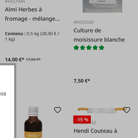
#FA37944
Almi Herbes à
fromage - mélange
#FA32920
oignon/ail
Culture de
Contenu :
0.5 kg
(28,00 € /
moisissure blanche
1 kg)
14,00 €*
17,50 €*
7,50 €*
ité
cookies fonctionnels
-15 %
#FA131432
Hendi Couteau à