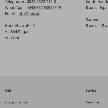
Téléphone :
0043 7672 716-0
lundi - vend
WhatsApp :
0043 677 63514619
8 a.m. - 5 p
Email :
info@faie.at
Samedi:
Handelsstraße 9
8 a.m. - 12 a
A-4844 Regau
Autriche
FAIE
Service
À propos de nous
Retourner