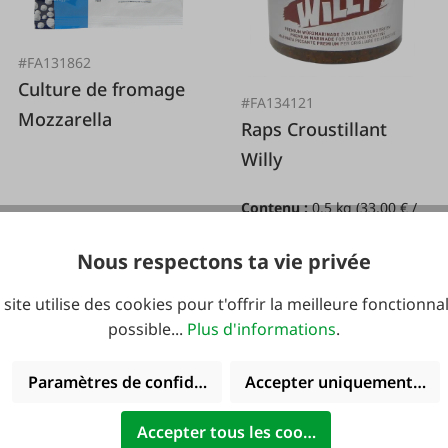
#FA131862
Culture de fromage
#FA134121
Mozzarella
Raps Croustillant
Willy
Contenu :
0.5 kg
(33,00 € /
1 kg)
17,95 €*
Nous respectons ta vie privée
16,50 €*
 site utilise des cookies pour t'offrir la meilleure fonctionnal
possible...
Plus d'informations
.
Paramètres de confidentialité
Accepter uniquement les 
Bio geeignet
Accepter tous les cookies