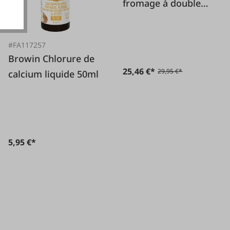
fromage à double
poignée L 655 mm
#FA117257
Browin Chlorure de
25,46 €*
29,95 €*
calcium liquide 50ml
5,95 €*