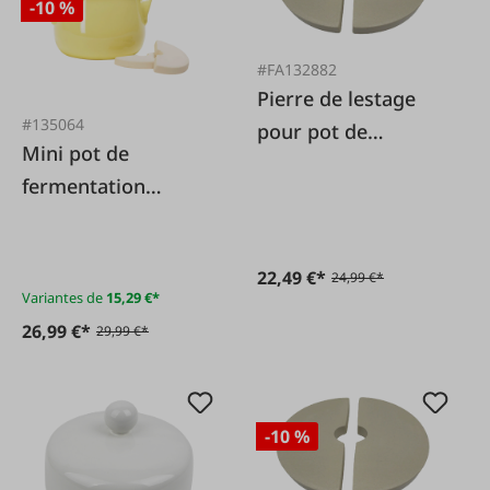
-10 %
#FA132882
Pierre de lestage
#135064
pour pot de
Mini pot de
fermentation
fermentation
comprenant une
pierre, jaune
22,49 €*
24,99 €*
Variantes de
15,29 €*
26,99 €*
29,99 €*
-10 %