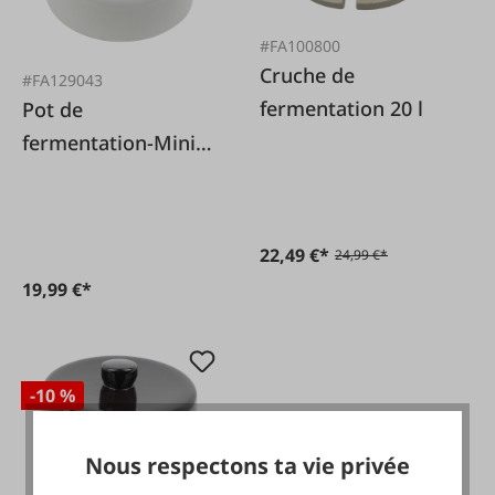
#FA100800
Cruche de
#FA129043
fermentation 20 l
Pot de
fermentation-Mini
4l couvercle seul
22,49 €*
24,99 €*
19,99 €*
-10 %
Nous respectons ta vie privée