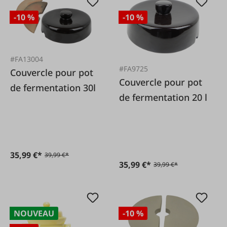
-10 %
-10 %
#FA13004
#FA9725
Couvercle pour pot
Couvercle pour pot
de fermentation 30l
de fermentation 20 l
35,99 €*
39,99 €*
35,99 €*
39,99 €*
NOUVEAU
-10 %