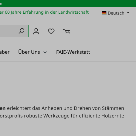
n!
r 60 Jahre Erfahrung in der Landwirtschaft
Deutsch
Du hast 0 Produkte auf dem Merkz
eber
Über Uns
FAIE-Werkstatt
ken
erleichtert das Anheben und Drehen von Stämmen
orstprofis robuste Werkzeuge für effiziente Holzernte