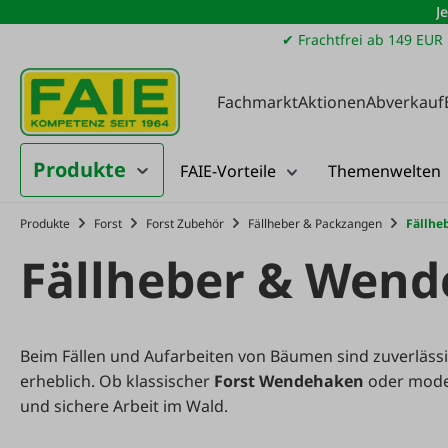
J
m Hauptinhalt springen
Zur Suche springen
Zur Hauptnavigation springen
✔ Frachtfrei ab 149 EUR
Fachmarkt
Aktionen
Abverkauf
Produkte
FAIE-Vorteile
Themenwelten
Produkte
Forst
Forst Zubehör
Fällheber & Packzangen
Fällhe
Fällheber & Wen
Beim Fällen und Aufarbeiten von Bäumen sind zuverläs
erheblich. Ob klassischer
Forst
Wendehaken
oder mod
und sichere Arbeit im Wald.