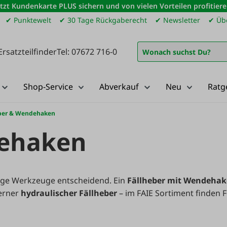
etzt Kundenkarte PLUS sichern und von vielen Vorteilen profitiere
✔ Punktewelt
✔ 30 Tage Rückgaberecht
✔ Newsletter
✔ Übe
Ersatzteilfinder
Tel: 07672 716-0
Shop-Service
Abverkauf
Neu
Ratg
ber & Wendehaken
dehaken
sige Werkzeuge entscheidend. Ein
Fällheber mit Wendeha
erner
hydraulischer Fällheber
– im FAIE Sortiment finden F