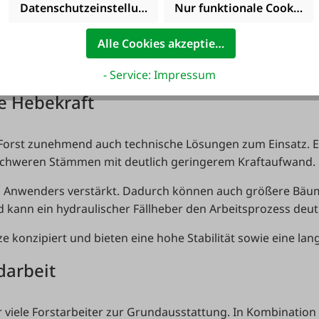
fwand erheblich. Dadurch können Stämme leichter bewegt
Datenschutzeinstellungen
Nur funktionale Cookies 
er bei kleineren Holzerntearbeiten ist dieses Werkzeug b
Alle Cookies akzeptieren
 in das Holz und sorgt für sicheren Halt. Dadurch lassen s
- Service: Impressum
e Hebekraft
rst zunehmend auch technische Lösungen zum Einsatz. 
schweren Stämmen mit deutlich geringerem Kraftaufwand.
des Anwenders verstärkt. Dadurch können auch größere Bä
ann ein hydraulischer Fällheber den Arbeitsprozess deutli
e konzipiert und bieten eine hohe Stabilität sowie eine la
darbeit
 viele Forstarbeiter zur Grundausstattung. In Kombination