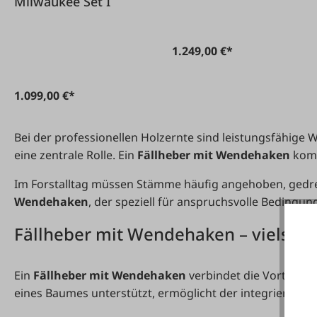
Milwaukee Set I
1.249,00 €*
1.099,00 €*
Bei der professionellen Holzernte sind leistungsfähi
eine zentrale Rolle. Ein
Fällheber mit Wendehaken
komb
Im Forstalltag müssen Stämme häufig angehoben, gedreht
Wendehaken
, der speziell für anspruchsvolle Bedingu
Fällheber mit Wendehaken – vielseit
Ein
Fällheber mit Wendehaken
verbindet die Vorteile 
eines Baumes unterstützt, ermöglicht der integriert