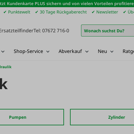
etzt Kundenkarte PLUS sichern und von vielen Vorteilen profitiere
✔ Punktewelt
✔ 30 Tage Rückgaberecht
✔ Newsletter
✔ Übe
Ersatzteilfinder
Tel: 07672 716-0
Shop-Service
Abverkauf
Neu
Ratg
raulik
ik
Pumpen
Zylinder