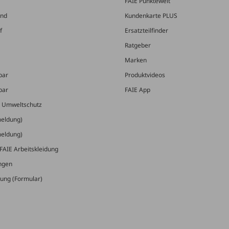
FAIE Punktewelt
and
Kundenkarte PLUS
f
Ersatzteilfinder
Ratgeber
Marken
bar
Produktvideos
bar
FAIE App
& Umweltschutz
meldung)
meldung)
FAIE Arbeitskleidung
ungen
ung (Formular)