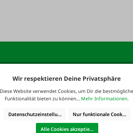
Wir respektieren Deine Privatsphäre
anmelden und 10,-
E-Mail-Adresse
*
Diese Website verwendet Cookies, um Dir die bestmöglich
Funktionalität bieten zu können...
Mehr Informationen
.
Datenschutzeinstellungen
Nur funktionale Cookies 
 erreichbar:
Kataloge
Alle Cookies akzeptieren