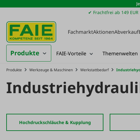
J
m Hauptinhalt springen
Zur Suche springen
Zur Hauptnavigation springen
✔ Frachtfrei ab 149 EUR
Fachmarkt
Aktionen
Abverkauf
Produkte
FAIE-Vorteile
Themenwelten
Produkte
Werkzeuge & Maschinen
Werkstattbedarf
Industriehyd
Industriehydraul
Hochdruckschläuche & Kupplung