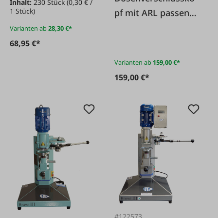
Inhalt:
230 Stück
(0,30 € /
1 Stück)
pf mit ARL passend
zu Browi 3 & 3A
Varianten ab
28,30 €*
68,95 €*
Varianten ab
159,00 €*
159,00 €*
#122573