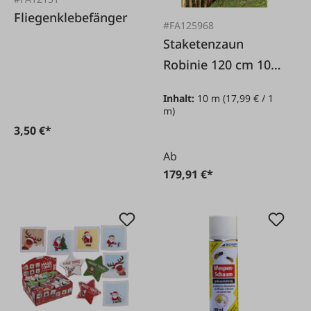
Fliegenklebefänger
#FA125968
Staketenzaun
Robinie 120 cm 10
Meter
Inhalt:
10 m
(17,99 € / 1
m)
3,50 €*
Ab
179,91 €*