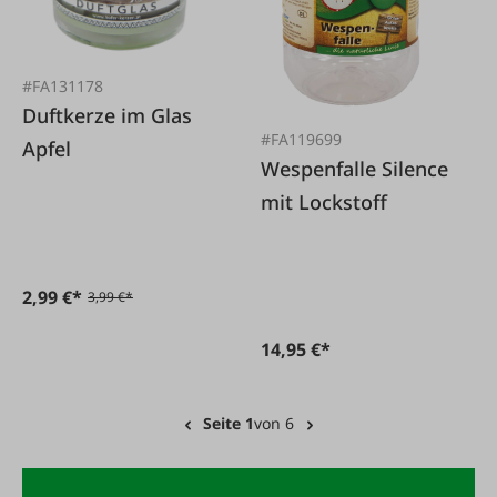
#FA131178
Duftkerze im Glas
#FA119699
Apfel
Wespenfalle Silence
mit Lockstoff
2,99 €*
3,99 €*
14,95 €*
Seite 1
von 6