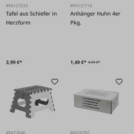
#FA127233
#FA131716
Tafel aus Schiefer in
Anhänger Huhn 4er
Herzform
Pkg.
3,99 €*
1,49 €*
4,99 €*
#FA77646
#FA26792