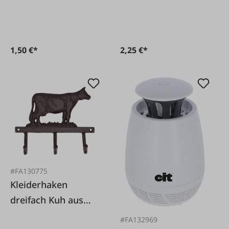
sortiert
1,50 €*
2,25 €*
#FA130775
Kleiderhaken
dreifach Kuh aus
Gusseisen
#FA132969