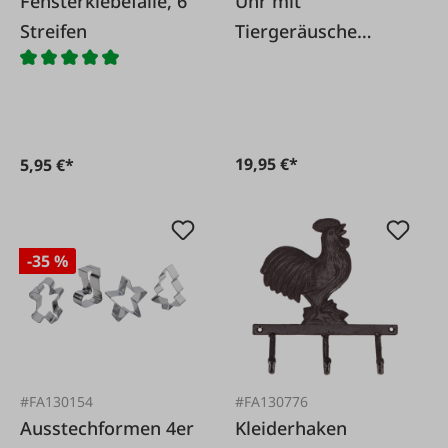
Fensterklebefalle, 6
Uhr mit
Streifen
Tiergeräusche
Bauernhoftiere
19,95 €*
5,95 €*
-35 %
#FA130154
#FA130776
Ausstechformen 4er
Kleiderhaken