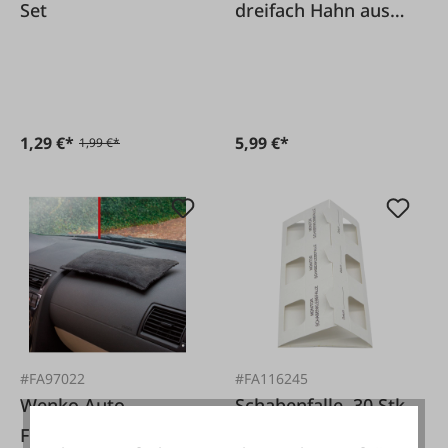
Set
dreifach Hahn aus
Gusseisen
1,29 €*
5,99 €*
1,99 €*
#FA97022
#FA116245
Wenko Auto
Schabenfalle, 30 Stk.
Feuchtigkeitskiller