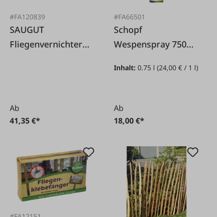
#FA120839
#FA66501
SAUGUT
Schopf
Fliegenvernichter
Wespenspray 750
EcoKill LED
ml*
Inhalt:
0.75 l
(24,00 € / 1 l)
Ab
Ab
41,35 €*
18,00 €*
#FA12151