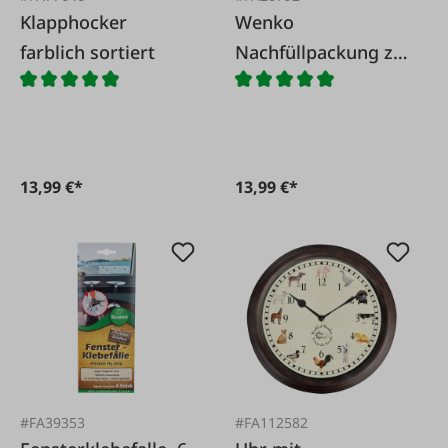
Klapphocker
Wenko
farblich sortiert
Nachfüllpackung zu
Feuchtigkeitskiller
13,99 €*
13,99 €*
#FA39353
#FA112582