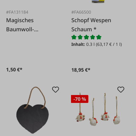
#FA131184
#FA66500
Magisches
Schopf Wespen
Baumwoll-
Schaum *
Handtuch
Inhalt:
0.3 l
(63,17 € / 1 l)
Weihnachten
1,50 €*
18,95 €*
-70 %