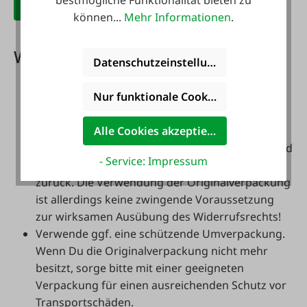
FAIE Rücksendeschein IT+EU
können...
Mehr Informationen
.
Wichtige Hinweise:
Datenschutzeinstellungen
Nur funktionale Cookies akzeptieren
Bitte vermeide Beschädigungen und
Verunreinigungen der Ware.
Alle Cookies akzeptieren
Sende die Ware bitte - wenn möglich - in der
Originalverpackung mit sämtlichem Zubehör und
- Service: Impressum
mit allen Verpackungsbestandteilen an uns
zurück. Die Verwendung der Originalverpackung
ist allerdings keine zwingende Voraussetzung
zur wirksamen Ausübung des Widerrufsrechts!
Verwende ggf. eine schützende Umverpackung.
Wenn Du die Originalverpackung nicht mehr
besitzt, sorge bitte mit einer geeigneten
Verpackung für einen ausreichenden Schutz vor
Transportschäden.