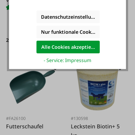
Inhalt:
0.3 m
(19,27 € / 1
Datenschutzeinstellungen
m)
Nur funktionale Cookies akzeptieren
Ab
2,99 €*
Alle Cookies akzeptieren
5,78 €*
- Service: Impressum
#FA26100
#130598
Futterschaufel
Leckstein Biotin+ 5