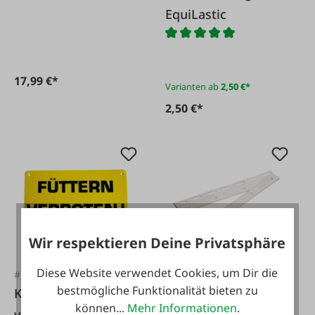
EquiLastic
17,99 €*
Varianten ab
2,50 €*
2,50 €*
Wir respektieren Deine Privatsphäre
Diese Website verwendet Cookies, um Dir die
#FA23212
#FA46224
bestmögliche Funktionalität bieten zu
KERBL Tafel 'Füttern
KERBL Pendelblech,
können...
Mehr Informationen
.
verboten'
30 cm