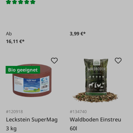
Metall
Ab
3,99 €*
16,11 €*
Bio geeignet
#120918
#134740
Leckstein SuperMag
Waldboden Einstreu
3 kg
60l