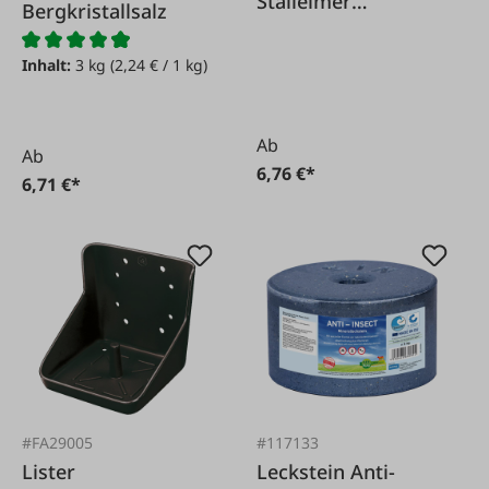
Stalleimer
Bergkristallsalz
hochstabil 12 L
Inhalt:
3 kg
(2,24 € / 1 kg)
Ab
Ab
6,76 €*
6,71 €*
#FA29005
#117133
Lister
Leckstein Anti-