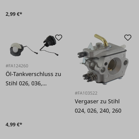
2,99 €*
#FA124260
Öl-Tankverschluss zu
Stihl 026, 036,
MS260, FS240
#FA103522
Vergaser zu Stihl
024, 026, 240, 260
4,99 €*