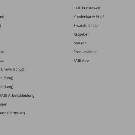
FAIE Punktewelt
and
Kundenkarte PLUS
f
Ersatzteilfinder
Ratgeber
Marken
bar
Produktvideos
bar
FAIE App
& Umweltschutz
meldung)
meldung)
FAIE Arbeitskleidung
ungen
ung (Formular)