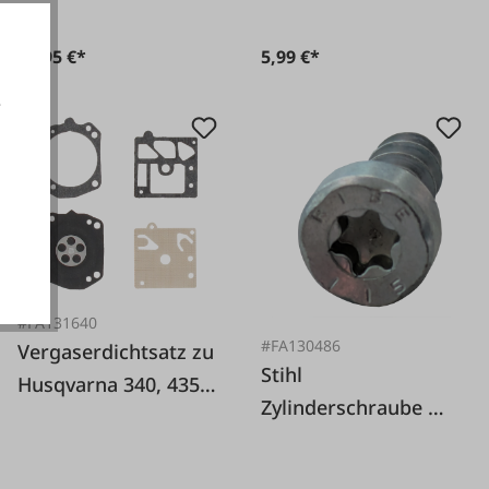
11,95 €*
5,99 €*
e
akzeptieren
#FA131640
#FA130486
Vergaserdichtsatz zu
Stihl
Husqvarna 340, 435,
Zylinderschraube M
Walbro D22HDA
6 x 14