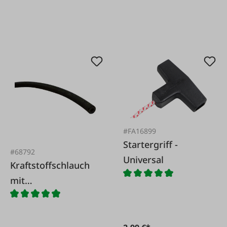
#FA16899
Startergriff -
#68792
Universal
Kraftstoffschlauch
mit
Textilumflechtung