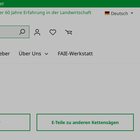
n!
r 60 Jahre Erfahrung in der Landwirtschaft
Deutsch
Du hast 0 Produkte auf dem Merkz
eber
Über Uns
FAIE-Werkstatt
r
E-Teile zu anderen Kettensägen