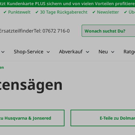
etzt Kundenkarte PLUS sichern und von vielen Vorteilen profitiere
✔ Punktewelt
✔ 30 Tage Rückgaberecht
✔ Newsletter
✔ Übe
Ersatzteilfinder
Tel: 07672 716-0
Shop-Service
Abverkauf
Neu
Ratg
gen
ttensägen
 zu Husqvarna & Jonsered
E-Teile zu Dolma