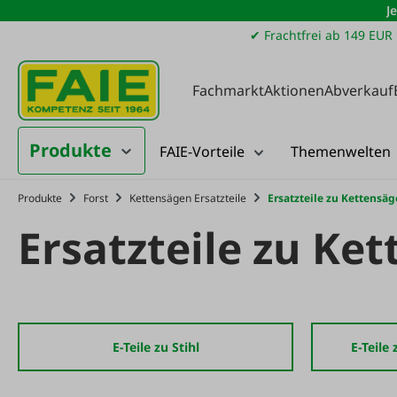
J
m Hauptinhalt springen
Zur Suche springen
Zur Hauptnavigation springen
✔ Frachtfrei ab 149 EUR
Fachmarkt
Aktionen
Abverkauf
Produkte
FAIE-Vorteile
Themenwelten
Produkte
Forst
Kettensägen Ersatzteile
Ersatzteile zu Kettensä
Ersatzteile zu Ke
E-Teile zu Stihl
E-Teile