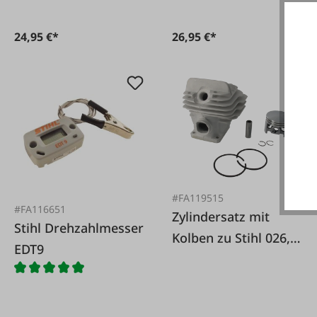
24,95 €*
26,95 €*
#FA119515
#FA116651
Zylindersatz mit
Stihl Drehzahlmesser
Kolben zu Stihl 026,
EDT9
MS260