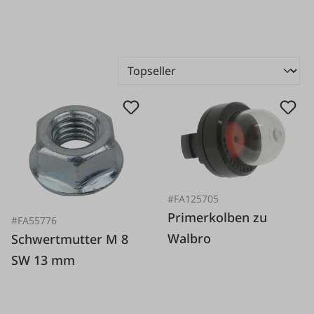
#FA125705
Primerkolben zu
#FA55776
Walbro
Schwertmutter M 8
SW 13 mm