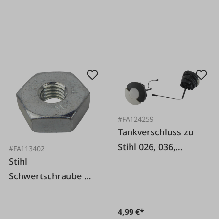
#FA124259
Tankverschluss zu
Stihl 026, 036,
#FA113402
Stihl
MS260, FS240
Schwertschraube M8
SW 19
4,99 €*