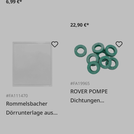
6,99 €*
22,90 €*
#FA19965
ROVER POMPE
#FA111470
Dichtungen
Rommelsbacher
Filterplatten 8stk.
Dörrunterlage aus
Kunststoff