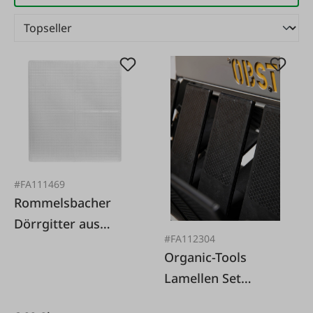
#FA111469
Rommelsbacher
Dörrgitter aus
#FA112304
Kunststoff
Organic-Tools
Lamellen Set
Obstraupe