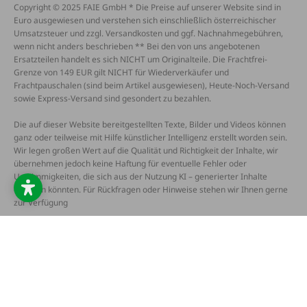
Copyright © 2025 FAIE GmbH * Die Preise auf unserer Website sind in
Euro ausgewiesen und verstehen sich einschließlich österreichischer
Umsatzsteuer und zzgl. Versandkosten und ggf. Nachnahmegebühren,
wenn nicht anders beschrieben ** Bei den von uns angebotenen
Ersatzteilen handelt es sich NICHT um Originalteile. Die Frachtfrei-
Grenze von 149 EUR gilt NICHT für Wiederverkäufer und
Frachtpauschalen (sind beim Artikel ausgewiesen), Heute-Noch-Versand
sowie Express-Versand sind gesondert zu bezahlen.
Die auf dieser Website bereitgestellten Texte, Bilder und Videos können
ganz oder teilweise mit Hilfe künstlicher Intelligenz erstellt worden sein.
Wir legen großen Wert auf die Qualität und Richtigkeit der Inhalte, wir
übernehmen jedoch keine Haftung für eventuelle Fehler oder
Unstimmigkeiten, die sich aus der Nutzung KI – generierter Inhalte
ergeben könnten. Für Rückfragen oder Hinweise stehen wir Ihnen gerne
zur Verfügung
AGB
Datenschutz
Impressum
Barrierefreiheitserklärung
Widerruf