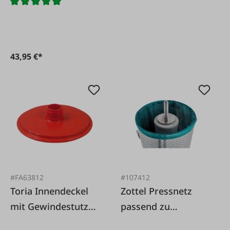
50 cm
43,95 €*
#FA63812
#107412
Toria Innendeckel
Zottel Pressnetz
mit Gewindestutzen
passend zu
Ø 200 mm
Edelstahl-