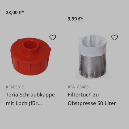
28,00 €*
9,99 €*
#FA63819
#FA185485
Toria Schraubkappe
Filtertuch zu
mit Loch (für
Obstpresse 50 Liter
Gärglocke) 2er Pack