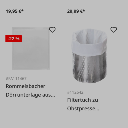
19,95 €*
29,99 €*
-22 %
#FA111467
Rommelsbacher
#112642
Dörrunterlage aus
Filtertuch zu
Kunststoff
Obstpresse
hydraulisch