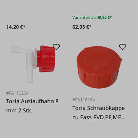
Wasserpresse
Varianten ab
49,95 €*
14,20 €*
62,95 €*
#FA119204
#FA118184
Toria Auslaufhahn 8
Toria Schraubkappe
mm 2 Stk.
zu Fass FVD,PF,MF 2
Stk.