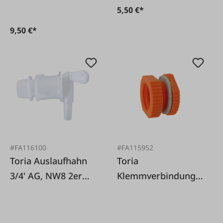
5,50 €*
9,50 €*
#FA116100
#FA115952
Toria Auslaufhahn
Toria
3/4' AG, NW8 2er
Klemmverbindung
Pack
3/4' 2er Pack