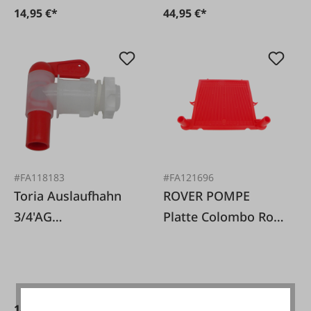
14,95 €*
44,95 €*
#FA118183
#FA121696
Toria Auslaufhahn
ROVER POMPE
3/4'AG
Platte Colombo Rot
NW19+Mutter, 2er
20x20cm
Pack
18,99 €*
18,95 €*