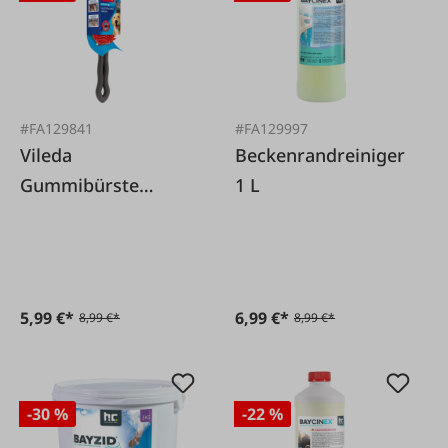
#FA129841
#FA129997
Vileda
Beckenrandreiniger
Gummibürste
1 L
elektrostatisch
5,99 €*
6,99 €*
8,99 €*
8,99 €*
-30 %
-22 %