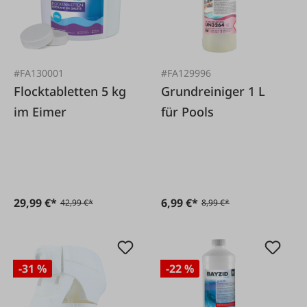
#FA130001
#FA129996
Flocktabletten 5 kg
Grundreiniger 1 L
im Eimer
für Pools
29,99 €*
6,99 €*
42,99 €*
8,99 €*
-31 %
-22 %