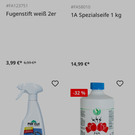
#FA123751
#FA58010
Fugenstift weiß 2er
1A Spezialseife 1 kg
3,99 €*
6,99 €*
14,99 €*
-32 %