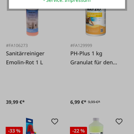
- Service: Impressum
-30 %
#FA106273
#FA129999
Sanitärreiniger
PH-Plus 1 kg
Emolin-Rot 1 L
Granulat für den
Pool
39,99 €*
6,99 €*
9,99 €*
-33 %
-22 %