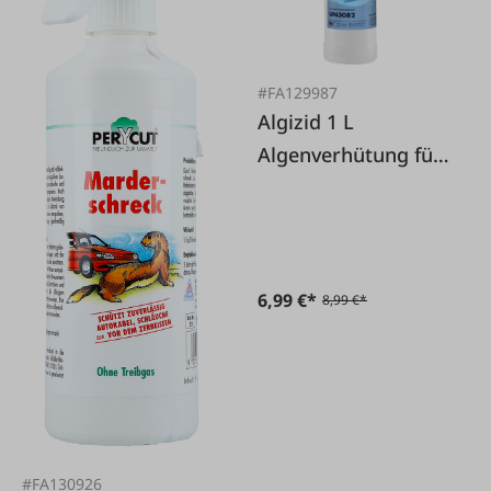
#FA129987
Algizid 1 L
Algenverhütung für
Pool
6,99 €*
8,99 €*
#FA130926