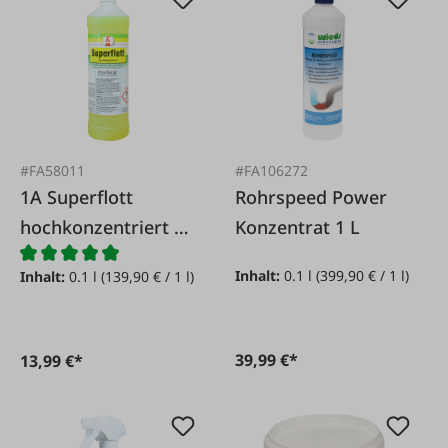
#FA58011
#FA106272
1A Superflott
Rohrspeed Power
hochkonzentriert 1
Konzentrat 1 L
Liter
Inhalt:
0.1 l
(399,90 € / 1 l)
Inhalt:
0.1 l
(139,90 € / 1 l)
39,99 €*
13,99 €*