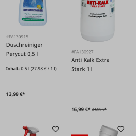
#FA130915
Duschreiniger
#FA130927
Perycut 0,5 l
Anti Kalk Extra
Stark 1 l
Inhalt:
0.5 l
(27,98 € / 1 l)
13,99 €*
16,99 €*
24,99 €*