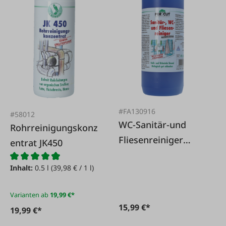
#FA130916
#58012
WC-Sanitär-und
Rohrreinigungskonz
Fliesenreiniger
entrat JK450
Hochkonzentrat 1 l
Inhalt:
0.5 l
(39,98 € / 1 l)
Varianten ab
19,99 €*
15,99 €*
19,99 €*