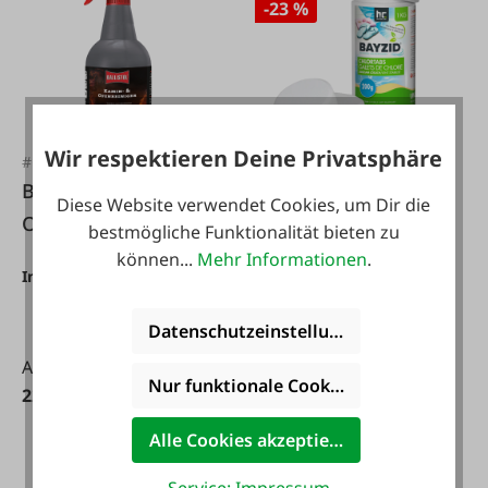
-23 %
Wir respektieren Deine Privatsphäre
#FA110681
#FA129990
Ballistol Kamin- und
Chlortabs 1 kg
Diese Website verwendet Cookies, um Dir die
Ofenreiniger 750 ml
langsam löslich
bestmögliche Funktionalität bieten zu
können...
Mehr Informationen
.
Inhalt:
0.75 l
(29,93 € / 1 l)
Datenschutzeinstellungen
Ab
9,99 €*
12,99 €*
Nur funktionale Cookies akzeptieren
22,45 €*
Alle Cookies akzeptieren