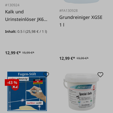
#130924
#FA130928
Kalk und
Grundreiniger XGSE
Urinsteinlöser JK650
1 l
Konzentrat
Inhalt:
0.5 l
(25,98 € / 1 l)
12,99 €*
15,99 €*
12,99 €*
19,99 €*
-43 %