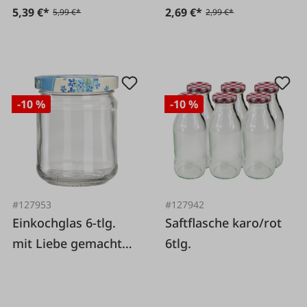
5,39 €*
2,69 €*
5,99 €*
2,99 €*
-10 %
-10 %
#127953
#127942
Einkochglas 6-tlg.
Saftflasche karo/rot
mit Liebe gemacht
6tlg.
blau