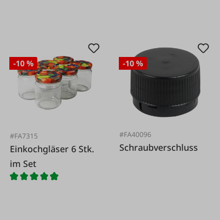
-10 %
-10 %
#FA40096
#FA7315
Schraubverschluss
Einkochgläser 6 Stk.
im Set