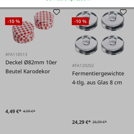
-10 %
-10 %
#FA118513
Deckel Ø82mm 10er
#FA129202
Beutel Karodekor
Fermentiergewichte
4-tlg. aus Glas 8 cm
4,49 €*
4,99 €*
24,29 €*
26,99 €*