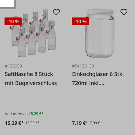
-10 %
-10 %
#133959
#FA133130
Saftflasche 8 Stück
Einkochgläser 6 Stk.
mit Bügelverschluss
720ml inkl.
Schraubdeckel weiß
Varianten ab
15,29 €*
15,29 €*
7,19 €*
16,99 €*
7,99 €*