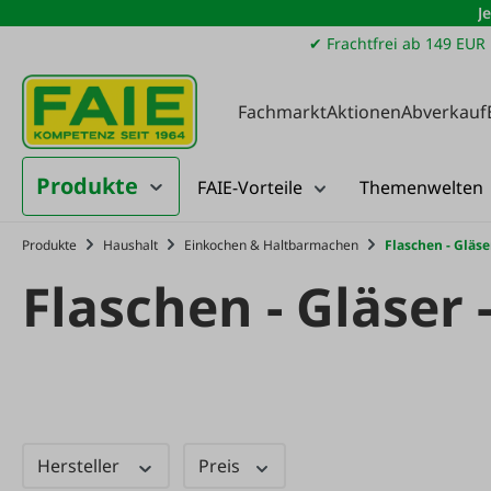
J
m Hauptinhalt springen
Zur Suche springen
Zur Hauptnavigation springen
✔ Frachtfrei ab 149 EUR
Fachmarkt
Aktionen
Abverkauf
Produkte
FAIE-Vorteile
Themenwelten
Produkte
Haushalt
Einkochen & Haltbarmachen
Flaschen - Gläse
Flaschen - Gläser 
Hersteller
Preis