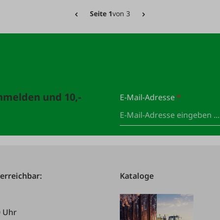
Seite 1
von 3
anmelden und 10,-
E-Mail-Adresse
*
 erreichbar:
Kataloge
0 Uhr