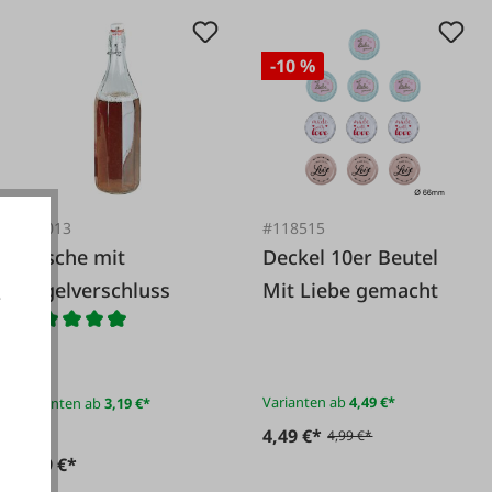
-10 %
#67013
#118515
Flasche mit
Deckel 10er Beutel
Bügelverschluss
Mit Liebe gemacht
e
akzeptieren
Varianten ab
4,49 €*
Varianten ab
3,19 €*
Ab
4,49 €*
4,99 €*
3,19 €*