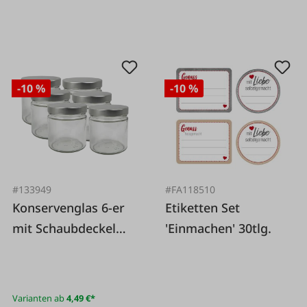
-10 %
-10 %
#133949
#FA118510
Konservenglas 6-er
Etiketten Set
mit Schaubdeckel
'Einmachen' 30tlg.
silber deep
Varianten ab
4,49 €*