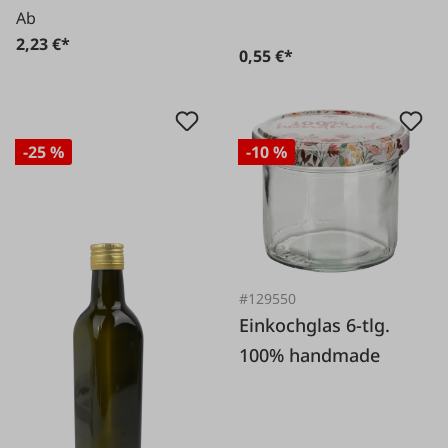
Ab
2,23 €*
0,55 €*
-25 %
-10 %
#129550
Einkochglas 6-tlg.
100% handmade