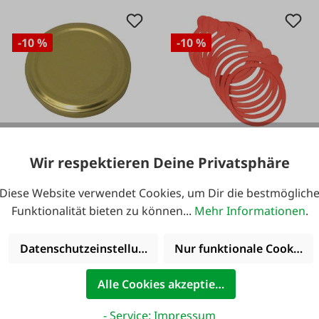
-10 %
-10 %
#108645
#7090
Wir respektieren Deine Privatsphäre
Schraubverschluss
Einkochringe
gold 10 Stk.
Diese Website verwendet Cookies, um Dir die bestmöglich
Funktionalität bieten zu können...
Mehr Informationen
.
Datenschutzeinstellungen
Nur funktionale Cookies 
Varianten ab
4,49 €*
Varianten ab
2,69 €*
4,49 €*
2,69 €*
Alle Cookies akzeptieren
4,99 €*
2,99 €*
- Service: Impressum