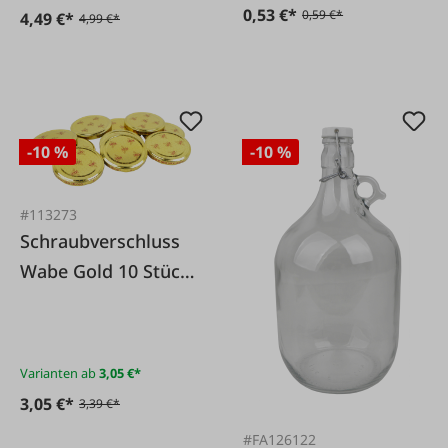
0,53 €*
0,59 €*
4,49 €*
4,99 €*
-10 %
-10 %
#113273
Schraubverschluss
Wabe Gold 10 Stück
Pkg.
Varianten ab
3,05 €*
3,05 €*
3,39 €*
#FA126122