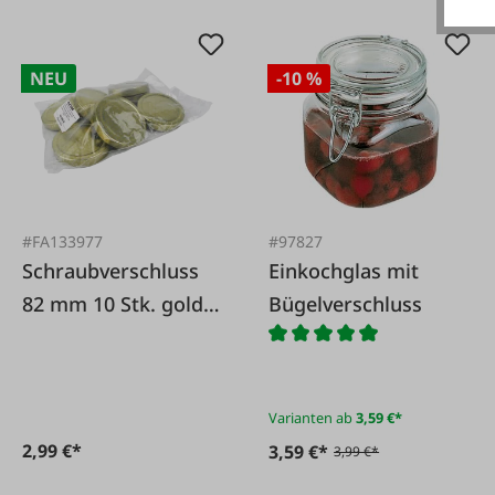
NEU
-10 %
#FA133977
#97827
Schraubverschluss
Einkochglas mit
82 mm 10 Stk. gold
Bügelverschluss
Wabe TO82 deep
Varianten ab
3,59 €*
2,99 €*
3,59 €*
3,99 €*