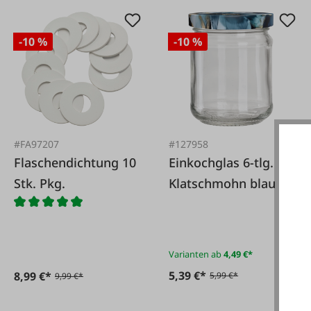
-10 %
-10 %
#FA97207
#127958
Flaschendichtung 10
Einkochglas 6-tlg.
Stk. Pkg.
Klatschmohn blau
Varianten ab
4,49 €*
5,39 €*
8,99 €*
5,99 €*
9,99 €*