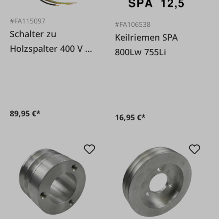
#FA115097
#FA106538
Schalter zu
Keilriemen SPA
Holzspalter 400 V 16
800Lw 755Li
A
89,95 €*
16,95 €*