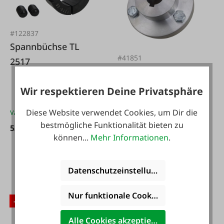
#122837
Spannbüchse TL
#41851
2517
Stecknabe
Wir respektieren Deine Privatsphäre
Diese Website verwendet Cookies, um Dir die
Varianten ab
50,95 €*
bestmögliche Funktionalität bieten zu
52,95 €*
können...
Mehr Informationen
.
55,50 €*
69,50 €*
Datenschutzeinstellungen
Nur funktionale Cookies akzeptieren
-26 %
Alle Cookies akzeptieren