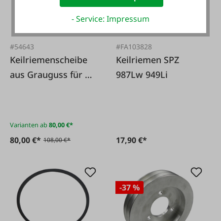
- Service: Impressum
#54643
#FA103828
Keilriemenscheibe
Keilriemen SPZ
aus Grauguss für 17
987Lw 949Li
mm
Varianten ab
80,00 €*
80,00 €*
17,90 €*
108,00 €*
-37 %