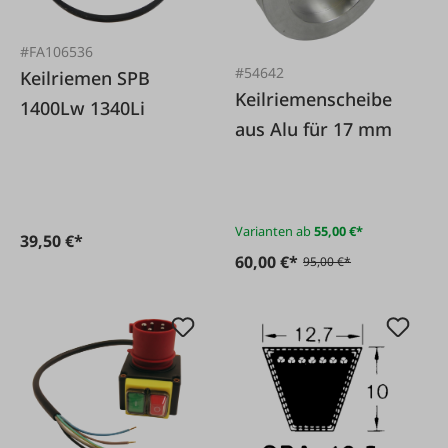
#FA106536
#54642
Keilriemen SPB
Keilriemenscheibe
1400Lw 1340Li
aus Alu für 17 mm
Varianten ab
55,00 €*
39,50 €*
60,00 €*
95,00 €*