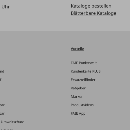
Kataloge bestellen
0 Uhr
Blätterbare Kataloge
Vorteile
FAIE Punktewelt
and
Kundenkarte PLUS
f
Ersatzteilfinder
Ratgeber
Marken
bar
Produktvideos
bar
FAIE App
& Umweltschutz