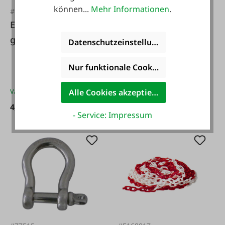
können...
Mehr Informationen
.
#77513
#FA3154
Edelstahl-Schäkel
Reitler - Spannkette
gerade
klein
Datenschutzeinstellungen
Nur funktionale Cookies akzeptieren
Varianten ab
3,99 €*
Alle Cookies akzeptieren
4,99 €*
36,95 €*
- Service: Impressum