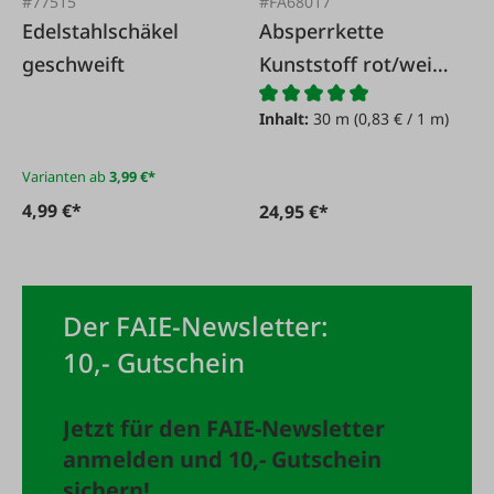
#77515
#FA68017
Edelstahlschäkel
Absperrkette
geschweift
Kunststoff rot/weiß
6 mm Länge 30 m
Inhalt:
30 m
(0,83 € / 1 m)
Varianten ab
3,99 €*
4,99 €*
24,95 €*
Der FAIE-Newsletter:
10,- Gutschein
Jetzt für den FAIE-Newsletter
anmelden und 10,- Gutschein
sichern!