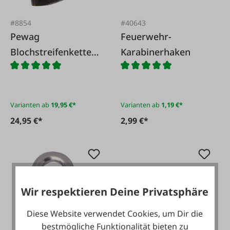
#8854
#40643
Pewag
Feuerwehr-
Blochstreifenketten
Karabinerhaken
haken
Varianten ab
19,95 €*
Varianten ab
1,19 €*
24,95 €*
2,99 €*
Wir respektieren Deine Privatsphäre
Diese Website verwendet Cookies, um Dir die
bestmögliche Funktionalität bieten zu