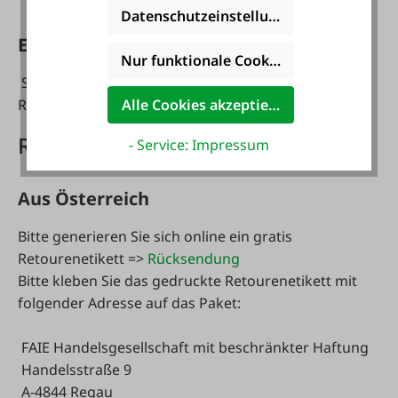
jedoch KEINE zwingende Voraussetzung dar!
Datenschutzeinstellungen
EU + International
Nur funktionale Cookies akzeptieren
Sie tragen die unmittelbaren Kosten der
Rücksendung der Waren.
Alle Cookies akzeptieren
Rücksende-Adressen
- Service: Impressum
Aus Österreich
Bitte generieren Sie sich online ein gratis
Retourenetikett =>
Rücksendung
Bitte kleben Sie das gedruckte Retourenetikett mit
folgender Adresse auf das Paket:
FAIE Handelsgesellschaft mit beschränkter Haftung
Handelsstraße 9
A-4844 Regau