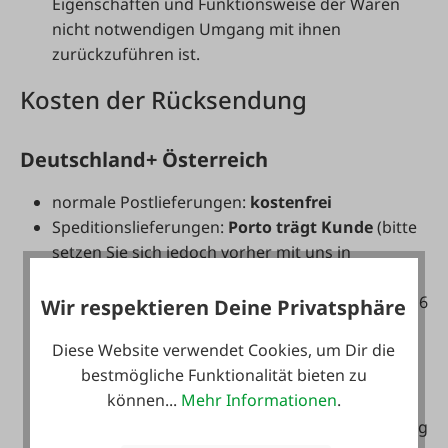
Eigenschaften und Funktionsweise der Waren
nicht notwendigen Umgang mit ihnen
zurückzuführen ist.
Kosten der Rücksendung
Deutschland+ Österreich
normale Postlieferungen:
kostenfrei
Speditionslieferungen:
Porto trägt Kunde
(bitte
setzen Sie sich jedoch vorher mit uns in
Verbindung!)
per Mail:
info@faie.at
, per Telefon: +43(0)7672 716
Wir respektieren Deine Privatsphäre
0
Diese Website verwendet Cookies, um Dir die
bestmögliche Funktionalität bieten zu
Für die wirksame Ausübung Ihres
können...
Mehr Informationen
.
Widerrufsrechts stellt eine vorherige
Kontaktaufnahme mit der Reklamationsabteilung