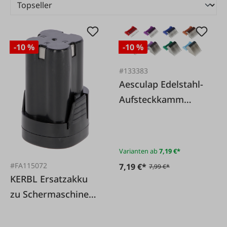
-10 %
-10 %
#133383
Aesculap Edelstahl-
Aufsteckkamm
SnapOn
Varianten ab
7,19 €*
#FA115072
7,19 €*
7,99 €*
KERBL Ersatzakku
zu Schermaschine
FarmClipper2