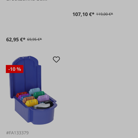
Durati
107,10 €*
119,00 €*
62,95 €*
69,95 €*
-10 %
#FA133379