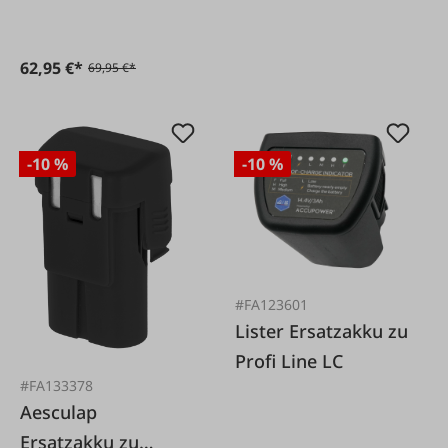
62,95 €*
69,95 €*
-10 %
-10 %
#FA123601
Lister Ersatzakku zu
Profi Line LC
#FA133378
Aesculap
Ersatzakku zu