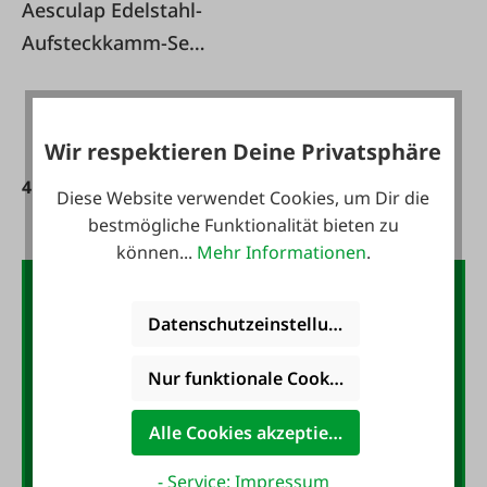
Aesculap Edelstahl-
Aufsteckkamm-Set
Snap-On
Wir respektieren Deine Privatsphäre
41,35 €*
45,95 €*
Diese Website verwendet Cookies, um Dir die
bestmögliche Funktionalität bieten zu
können...
Mehr Informationen
.
Der FAIE-Newsletter:
Datenschutzeinstellungen
10,- Gutschein
Nur funktionale Cookies akzeptieren
Jetzt für den FAIE-Newsletter
anmelden und 10,- Gutschein
Alle Cookies akzeptieren
sichern!
- Service: Impressum