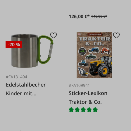
126,00 €*
140,00 €*
-20 %
#FA131494
Edelstahlbecher
#FA109941
Sticker-Lexikon
Kinder mit
Traktor & Co.
Karabiner