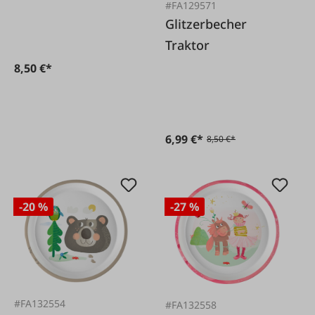
#FA129571
Glitzerbecher
Traktor
8,50 €*
6,99 €*
8,50 €*
-20 %
-27 %
#FA132554
#FA132558