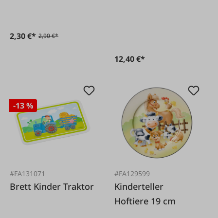
Weshalb? Warum?)
Kinderbuch
2,30 €*
2,90 €*
12,40 €*
-13 %
#FA131071
#FA129599
Brett Kinder Traktor
Kinderteller
Hoftiere 19 cm