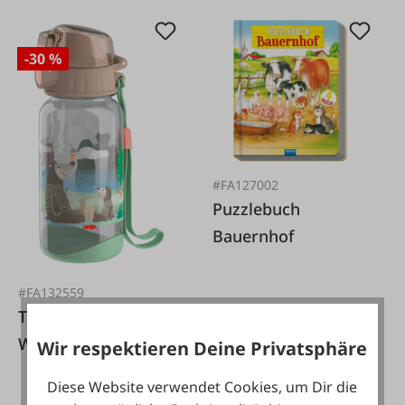
-30 %
#FA127002
Puzzlebuch
Bauernhof
#FA132559
Trinkflasche Kinder
Wald
Wir respektieren Deine Privatsphäre
7,95 €*
Diese Website verwendet Cookies, um Dir die