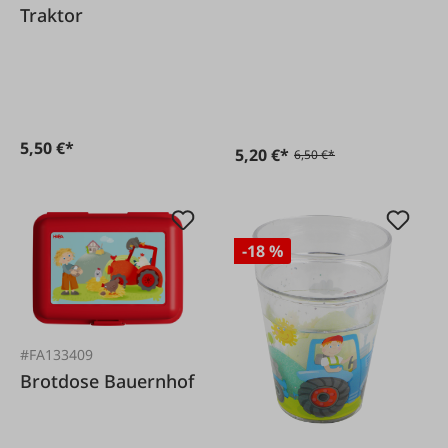
Traktor
5,50 €*
5,20 €*
6,50 €*
-18 %
#FA133409
Brotdose Bauernhof