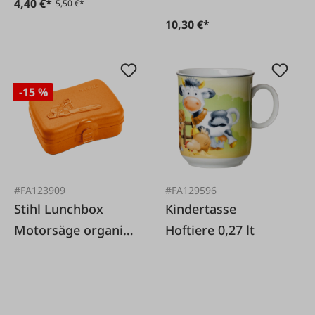
4,40 €*
5,50 €*
10,30 €*
-15 %
#FA123909
#FA129596
Stihl Lunchbox
Kindertasse
Motorsäge organic
Hoftiere 0,27 lt
orange