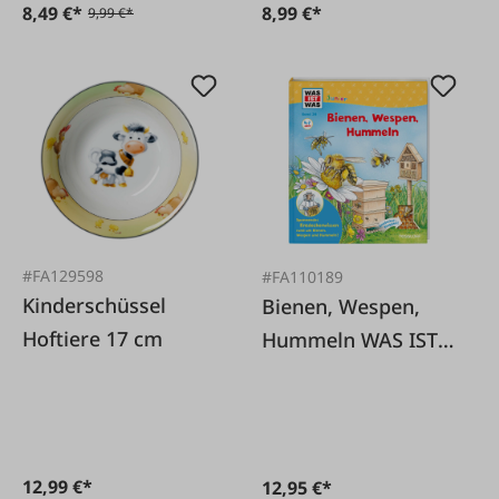
8,49 €*
8,99 €*
9,99 €*
#FA129598
#FA110189
Kinderschüssel
Bienen, Wespen,
Hoftiere 17 cm
Hummeln WAS IST
WAS Junior Band 34:
12,99 €*
12,95 €*